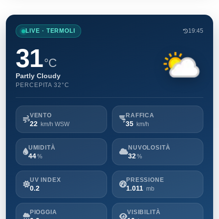
LIVE · TERMOLI
19:45
31
°C
Partly Cloudy
PERCEPITA 32°C
VENTO
RAFFICA
22
35
km/h WSW
km/h
UMIDITÀ
NUVOLOSITÀ
44
32
%
%
UV INDEX
PRESSIONE
0.2
1.011
mb
PIOGGIA
VISIBILITÀ