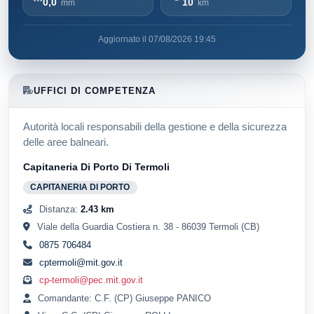
0,0
10
mm
km
Aggiornato il 07/08/2026 19:45
UFFICI DI COMPETENZA
Autorità locali responsabili della gestione e della sicurezza
delle aree balneari.
Capitaneria Di Porto Di Termoli
CAPITANERIA DI PORTO
Distanza:
2.43 km
Viale della Guardia Costiera n. 38 - 86039 Termoli (CB)
0875 706484
cptermoli@mit.gov.it
cp-termoli@pec.mit.gov.it
Comandante: C.F. (CP) Giuseppe PANICO