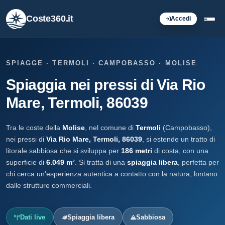
Coste360.it
Accedi
SPIAGGE · TERMOLI · CAMPOBASSO · MOLISE
Spiaggia nei pressi di Via Rio
Mare, Termoli, 86039
Tra le coste della
Molise
, nel comune di
Termoli
(Campobasso),
nei pressi di
Via Rio Mare, Termoli, 86039
, si estende un tratto di
litorale sabbiosa che si sviluppa per
186 metri
di costa, con una
superficie di
6.049 m²
. Si tratta di una
spiaggia libera
, perfetta per
chi cerca un'esperienza autentica a contatto con la natura, lontano
dalle strutture commerciali.
Dati live
Spiaggia libera
Sabbiosa