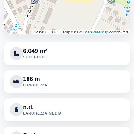
Coste360 S.R.L.
|
Map data ©
OpenStreetMap
contributors
6.049 m²
SUPERFICIE
186 m
LUNGHEZZA
n.d.
LARGHEZZA MEDIA