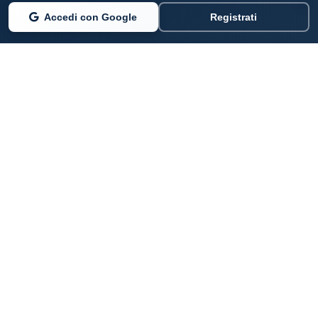
Accedi con Google
Registrati
PARLANO DI NOI
Coste360.it
SERVIZI DIGITALI
Per privati cittadini
Per professionisti e imprenditori
Per pubbliche amministrazioni