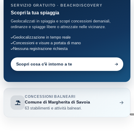
SERVIZIO GRATUITO · BEACHDISCOVERY
Scopri la tua spiaggia
Geolocalizzati in spiaggia e scopri concessioni demaniali,
ordinanze e spiagge libere o attrezzate nelle vicinanze.
Geolocalizzazione in tempo reale
Concessioni e visure a portata di mano
Nessuna registrazione richiesta
Scopri cosa c'è intorno a te
CONCESSIONI BALNEARI
Comune di Margherita di Savoia
63 stabilimenti e attività balneari.