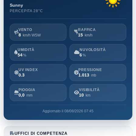
Sunny
PERCEPITA 28°C
VENTO
RAFFICA
8
15
km/h WSW
km/h
UMIDITÀ
NUVOLOSITÀ
54
6
%
%
UV INDEX
PRESSIONE
0.3
1.013
mb
PIOGGIA
VISIBILITÀ
0,0
10
mm
km
Aggiornato il 08/08/2026 07:45
UFFICI DI COMPETENZA