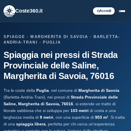
Coste360.it
Accedi
SPIAGGE · MARGHERITA DI SAVOIA · BARLETTA-
ANDRIA-TRANI · PUGLIA
Spiaggia nei pressi di Strada
Provinciale delle Saline,
Margherita di Savoia, 76016
Tra le coste della
Puglia
, nel comune di
Margherita di Savoia
(Barletta-Andria-Trani), nei pressi di
Strada Provinciale delle
Saline, Margherita di Savoia, 76016
, si estende un tratto di
litorale sabbiosa che si sviluppa per
103 metri
di costa e una
larghezza media di
9 metri
, con una superficie di
953 m²
. Si tratta
di una
spiaggia libera
, perfetta per chi cerca un'esperienza
autentica a contatto con la natura, lontano dalle strutture