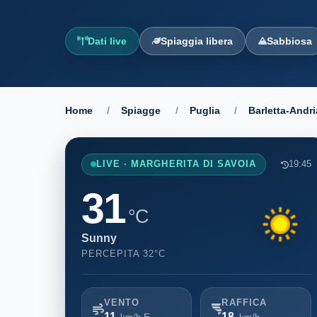
Dati live
Spiaggia libera
Sabbiosa
Home
/
Spiagge
/
Puglia
/
Barletta-Andri
LIVE · MARGHERITA DI SAVOIA
19:45
31
°C
Sunny
PERCEPITA 32°C
VENTO
RAFFICA
11
18