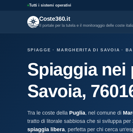
Tutti i sistemi operativi
Coste360.it
Il portale per la tutela e il monitoraggio delle coste ital
SERVIZI DIGITALI
SPIAGGE · MARGHERITA DI SAVOIA · B
Tutti i servizi digitali
Spiaggia nei 
Visure, fascicoli, verifica conce
altro.
Visura concessione dem
Savoia, 7601
marittima
Un documento sintetico della c
demaniale marittima
Fascicolo evolutivo con
Tra le coste della
Puglia
, nel comune di
Mar
demaniale marittima
tratto di litorale sabbiosa che si sviluppa per
Storico completo ed evolutivo de
concessione demaniale marittim
spiaggia libera
, perfetta per chi cerca un'e