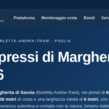
Piattaforma
Monitoraggio costa
Bandi
Serv
iane
SERVIZI PROFESSIONALI
MAPPE 
ARLETTA-ANDRIA-TRANI · PUGLIA
Tutti i servizi professionali
Concessi
pressi di Margher
ssioni e
Soluzioni per studi tecnici, legali e PA.
Atti, sogge
marittimo.
Modello D1
aniale
Concessi
Progettazione e compilazione domande di
6
concessione.
Stabilimenti
oncessione
Studi geologici costieri
Spiagge
Indagini, perizie e relazioni geologiche per il
Litorale ita
cessione
litorale.
gherita di Savoia
(Barletta-Andria-Trani), nei pressi di
M
I nostri d
38 metri
di costa e una larghezza media di
6 metri
, con
lla
Open data c
a
sperienza autentica a contatto con la natura, lontano dalle