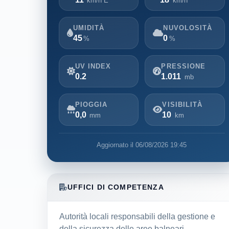
km/h E
km/h
UMIDITÀ
NUVOLOSITÀ
45
0
%
%
UV INDEX
PRESSIONE
0.2
1.011
mb
PIOGGIA
VISIBILITÀ
0,0
10
mm
km
Aggiornato il 06/08/2026 19:45
UFFICI DI COMPETENZA
Autorità locali responsabili della gestione e
della sicurezza delle aree balneari.