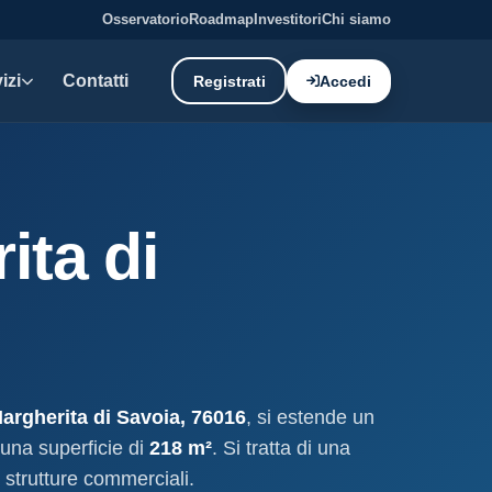
Osservatorio
Roadmap
Investitori
Chi siamo
izi
Contatti
Registrati
Accedi
E DATI
oni demaniali
ita di
tti e canoni del demanio
oni balneari
, chioschi e spiagge attrezzate.
liano: dati tecnici e meteo.
argherita di Savoia, 76016
, si estende un
ati
 una superficie di
218 m²
. Si tratta di una
ostieri aggiornati mensilmente.
 strutture commerciali.