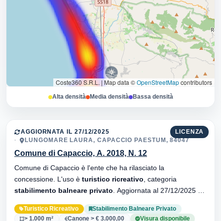
Coste360 S.R.L.
|
Map data ©
OpenStreetMap
contributors
Alta densità
Media densità
Bassa densità
AGGIORNATA IL 27/12/2025
LICENZA
LUNGOMARE LAURA, CAPACCIO PAESTUM, 84047
Comune di Capaccio, A. 2018, N. 12
Comune di Capaccio è l'ente che ha rilasciato la
concessione. L'uso è
turistico ricreativo
, categoria
stabilimento balneare privato
. Aggiornata al 27/12/2025 ·
34 versionei dell'atto.
Turistico Ricreativo
Stabilimento Balneare Privato
> 1.000 m²
Canone > € 3.000,00
Visura disponibile