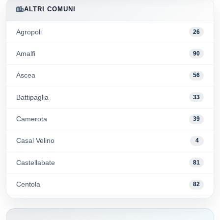
ALTRI COMUNI
Agropoli
26
Amalfi
90
Ascea
56
Battipaglia
33
Camerota
39
Casal Velino
4
Castellabate
81
Centola
82
Conca dei Marini
9