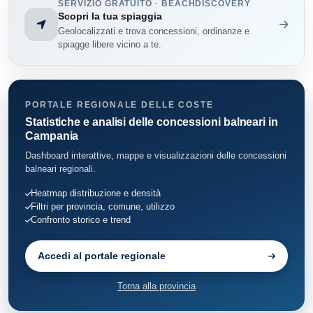
SERVIZIO GRATUITO · BEACHDISCOVERY
Eboli
20
Scopri la tua spiaggia
Geolocalizzati e trova concessioni, ordinanze e
Ispani
8
spiagge libere vicino a te.
Maiori
11
Minori
11
PORTALE REGIONALE DELLE COSTE
Statistiche e analisi delle concessioni balneari in
Montecorice
Campania
19
Dashboard interattive, mappe e visualizzazioni delle concessioni
Pisciotta
9
balneari regionali.
Heatmap distribuzione e densità
Pollica
39
Filtri per provincia, comune, utilizzo
Confronto storico e trend
Pontecagnano Faiano
20
Accedi al portale regionale
Positano
57
Torna alla provincia
Praiano
10