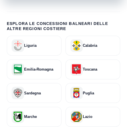
Salerno
39
San Giovanni a Piro
10
ESPLORA LE CONCESSIONI BALNEARI DELLE
San Mauro Cilento
ALTRE REGIONI COSTIERE
8
Santa Marina
25
Liguria
Calabria
Sapri
11
Vibonati
22
Emilia-Romagna
Toscana
Vietri sul Mare
38
Sardegna
Puglia
Marche
Lazio