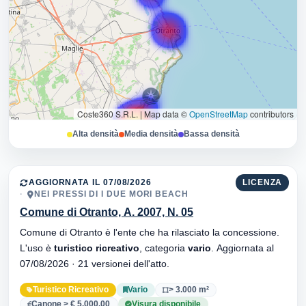
Coste360 S.R.L.
|
Map data ©
OpenStreetMap
contributors
Alta densità
Media densità
Bassa densità
AGGIORNATA IL 07/08/2026
LICENZA
NEI PRESSI DI I DUE MORI BEACH
Comune di Otranto, A. 2007, N. 05
Comune di Otranto è l'ente che ha rilasciato la concessione.
L'uso è
turistico ricreativo
, categoria
vario
. Aggiornata al
07/08/2026 · 21 versionei dell'atto.
Turistico Ricreativo
Vario
> 3.000 m²
Canone > € 5.000,00
Visura disponibile