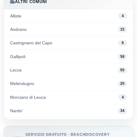
ALTRI COMUNI
Alliste
4
Andrano
15
Castrignano del Capo
6
Gallipoli
58
Lecce
55
Melendugno
20
Morciano di Leuca
4
Nardo'
34
Patu'
14
SERVIZIO GRATUITO · BEACHDISCOVERY