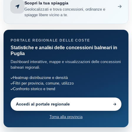
Racale
7
Scopri la tua spiaggia
Geolocalizzati e trova concessioni, ordinanze e
Salve
10
spiagge libere vicino a te.
Santa Cesarea Terme
5
Squinzano
7
PORTALE REGIONALE DELLE COSTE
Statistiche e analisi delle concessioni balneari in
Trepuzzi
Puglia
4
Dashboard interattive, mappe e visualizzazioni delle concessioni
Tricase
16
balneari regionali.
Heatmap distribuzione e densità
Ugento
50
Filtri per provincia, comune, utilizzo
Confronto storico e trend
Vernole
12
Accedi al portale regionale
Porto Cesareo
84
Torna alla provincia