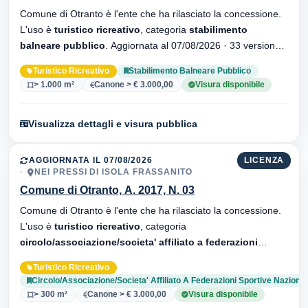
Comune di Otranto è l'ente che ha rilasciato la concessione.
L'uso è
turistico ricreativo
, categoria
stabilimento
balneare pubblico
. Aggiornata al 07/08/2026 · 33 versionei
dell'atto.
Turistico Ricreativo
Stabilimento Balneare Pubblico
> 1.000 m²
Canone > € 3.000,00
Visura disponibile
Visualizza dettagli e visura pubblica
AGGIORNATA IL 07/08/2026
LICENZA
NEI PRESSI DI ISOLA FRASSANITO
Comune di Otranto, A. 2017, N. 03
Comune di Otranto è l'ente che ha rilasciato la concessione.
L'uso è
turistico ricreativo
, categoria
circolo/associazione/societa' affiliato a federazioni
sportive nazionali
. Aggiornata al 07/08/2026 · 33 versionei
Turistico Ricreativo
dell'atto.
Circolo/Associazione/Societa' Affiliato A Federazioni Sportive Nazional
> 300 m²
Canone > € 3.000,00
Visura disponibile