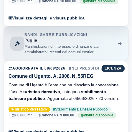
> 5.000 m²
Canone > € 10.000,00
Visura disponibile
Visualizza dettagli e visura pubblica
BANDI, GARE E PUBBLICAZIONI
Puglia
Manifestazioni di interesse, ordinanze e atti
amministrativi recenti dei comuni costieri.
AGGIORNATA IL 08/08/2026
NEI PRESSI DI VIVOSA
LICENZA
Comune di Ugento, A. 2008, N. 55REG
Comune di Ugento è l'ente che ha rilasciato la concessione.
L'uso è
turistico ricreativo
, categoria
stabilimento
balneare pubblico
. Aggiornata al 08/08/2026 · 20 versionei
dell'atto.
Turistico Ricreativo
Stabilimento Balneare Pubblico
> 6.000 m²
Canone > € 9.000,00
Visura disponibile
Visualizza dettagli e visura pubblica