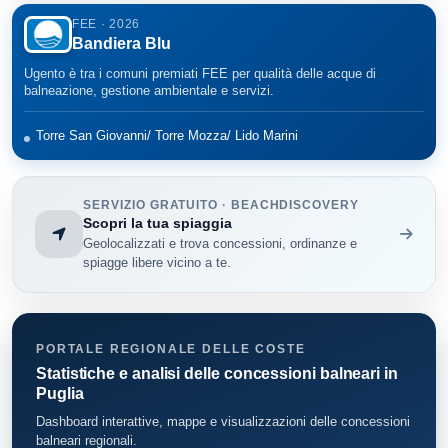
FEE · 2026
Bandiera Blu
Patu'
14
Ugento è tra i comuni premiati FEE per qualità delle acque di
Racale
7
balneazione, gestione ambientale e servizi.
Salve
10
Torre San Giovanni/ Torre Mozza/ Lido Marini
Santa Cesarea Terme
5
SERVIZIO GRATUITO · BEACHDISCOVERY
Squinzano
Scopri la tua spiaggia
7
Geolocalizzati e trova concessioni, ordinanze e
spiagge libere vicino a te.
Trepuzzi
4
Tricase
16
PORTALE REGIONALE DELLE COSTE
Vernole
12
Statistiche e analisi delle concessioni balneari in
Puglia
Porto Cesareo
84
Dashboard interattive, mappe e visualizzazioni delle concessioni
balneari regionali.