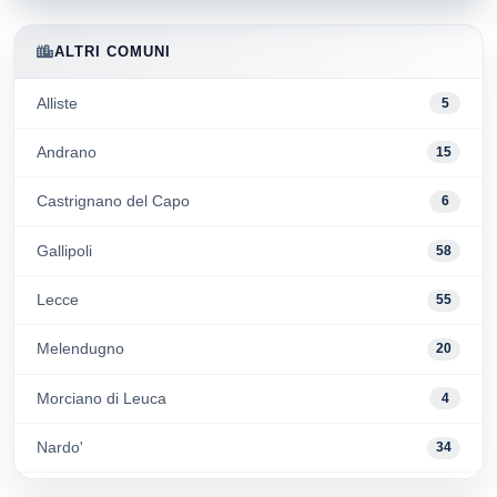
ALTRI COMUNI
Alliste
5
Andrano
15
Castrignano del Capo
6
Gallipoli
58
Lecce
55
Melendugno
20
Morciano di Leuca
4
Nardo'
34
Otranto
53