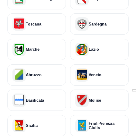
Toscana
Sardegna
Marche
Lazio
Abruzzo
Veneto
Basilicata
Molise
Friuli-Venezia
Sicilia
Giulia