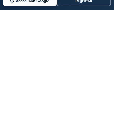
Accedi con Google
Registrati
PARLANO DI NOI
Coste360.it
SERVIZI DIGITALI
Per privati cittadini
Per professionisti e imprenditori
Per pubbliche amministrazioni
Aziende e professionisti per le coste italiane