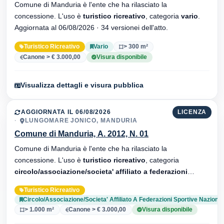
Comune di Manduria è l'ente che ha rilasciato la
concessione. L'uso è
turistico ricreativo
, categoria
vario
.
Aggiornata al 06/08/2026 · 34 versionei dell'atto.
Turistico Ricreativo
Vario
> 300 m²
Canone > € 3.000,00
Visura disponibile
Visualizza dettagli e visura pubblica
AGGIORNATA IL 06/08/2026
LICENZA
LUNGOMARE JONICO, MANDURIA
Comune di Manduria, A. 2012, N. 01
Comune di Manduria è l'ente che ha rilasciato la
concessione. L'uso è
turistico ricreativo
, categoria
circolo/associazione/societa' affiliato a federazioni
sportive nazionali
. Aggiornata al 06/08/2026 · 35 versionei
Turistico Ricreativo
dell'atto.
Circolo/Associazione/Societa' Affiliato A Federazioni Sportive Nazional
> 1.000 m²
Canone > € 3.000,00
Visura disponibile