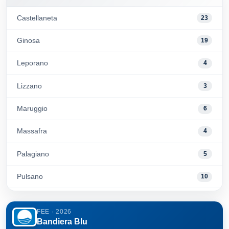
Castellaneta
23
Ginosa
19
Leporano
4
Lizzano
3
Maruggio
6
Massafra
4
Palagiano
5
Pulsano
10
Taranto
31
FEE · 2026
Bandiera Blu
Torricella
3