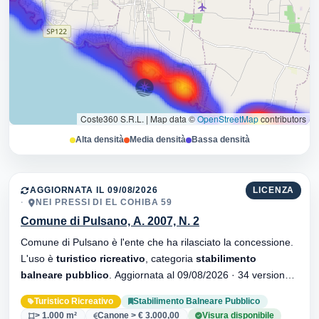
Coste360 S.R.L.
|
Map data ©
OpenStreetMap
contributors
Alta densità
Media densità
Bassa densità
AGGIORNATA IL 09/08/2026
LICENZA
NEI PRESSI DI EL COHIBA 59
Comune di Pulsano, A. 2007, N. 2
Comune di Pulsano è l'ente che ha rilasciato la concessione.
L'uso è
turistico ricreativo
, categoria
stabilimento
balneare pubblico
. Aggiornata al 09/08/2026 · 34 versionei
dell'atto.
Turistico Ricreativo
Stabilimento Balneare Pubblico
> 1.000 m²
Canone > € 3.000,00
Visura disponibile