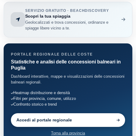
Taranto
31
SERVIZIO GRATUITO · BEACHDISCOVERY
Torricella
3
Scopri la tua spiaggia
Geolocalizzati e trova concessioni, ordinanze e
spiagge libere vicino a te.
PORTALE REGIONALE DELLE COSTE
Statistiche e analisi delle concessioni balneari in
Puglia
Dashboard interattive, mappe e visualizzazioni delle concessioni
balneari regionali.
Heatmap distribuzione e densità
Filtri per provincia, comune, utilizzo
Confronto storico e trend
Accedi al portale regionale
Torna alla provincia