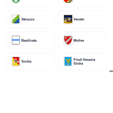
Abruzzo
Veneto
Basilicata
Molise
Friuli-Venezia
Sicilia
Giulia