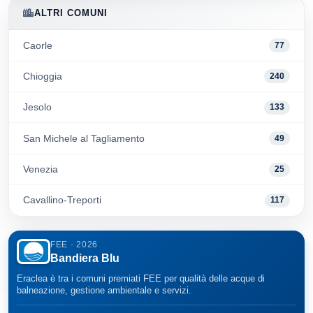
ALTRI COMUNI
Caorle
77
Chioggia
240
Jesolo
133
San Michele al Tagliamento
49
Venezia
25
Cavallino-Treporti
117
FEE · 2026
Bandiera Blu
Eraclea è tra i comuni premiati FEE per qualità delle acque di
balneazione, gestione ambientale e servizi.