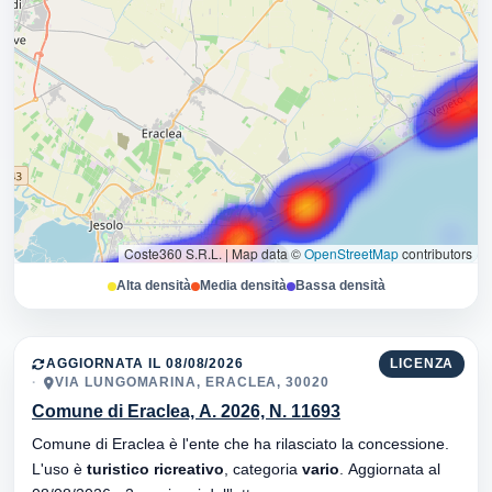
Coste360 S.R.L.
|
Map data ©
OpenStreetMap
contributors
Alta densità
Media densità
Bassa densità
AGGIORNATA IL 08/08/2026
LICENZA
VIA LUNGOMARINA, ERACLEA, 30020
Comune di Eraclea, A. 2026, N. 11693
Comune di Eraclea è l'ente che ha rilasciato la concessione.
L'uso è
turistico ricreativo
, categoria
vario
. Aggiornata al