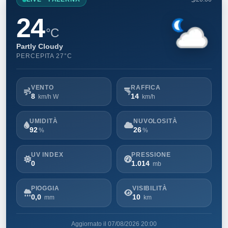
24
°C
Partly Cloudy
PERCEPITA 27°C
VENTO
RAFFICA
8
14
km/h W
km/h
UMIDITÀ
NUVOLOSITÀ
92
26
%
%
UV INDEX
PRESSIONE
0
1.014
mb
PIOGGIA
VISIBILITÀ
0,0
10
mm
km
Aggiornato il 07/08/2026 20:00