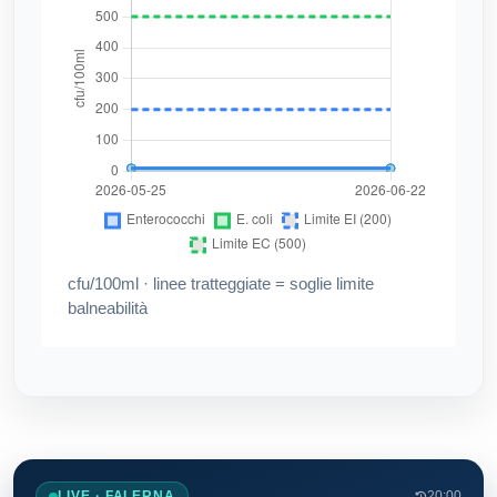
cfu/100ml · linee tratteggiate = soglie limite
balneabilità
LIVE · FALERNA
20:00