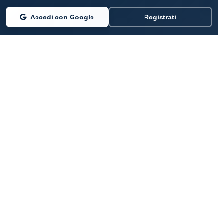
Accedi con Google
Registrati
PARLANO DI NOI
Coste360.it
SERVIZI DIGITALI
Per privati cittadini
Per professionisti e imprenditori
Per pubbliche amministrazioni