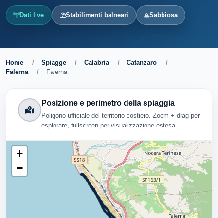
Dati live
Stabilimenti balneari
Sabbiosa
Home
/
Spiagge
/
Calabria
/
Catanzaro
/
Falerna
/
Falerna
Posizione e perimetro della spiaggia
Poligono ufficiale del territorio costiero. Zoom + drag per
esplorare, fullscreen per visualizzazione estesa.
+
−