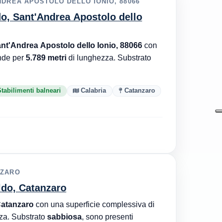
NDREA APOSTOLO DELLO IONIO, 88066
do, Sant'Andrea Apostolo dello
nt'Andrea Apostolo dello Ionio, 88066
con
nde per
5.789 metri
di lunghezza. Substrato
tabilimenti balneari
Calabria
Catanzaro
NZARO
ldo, Catanzaro
Catanzaro
con una superficie complessiva di
za. Substrato
sabbiosa
, sono presenti