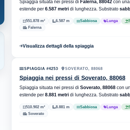
Spiaggia situata nei pressi di
Falerna, 88042
con una 
estende per
6.587 metri
di lunghezza. Substrato
sabb
551.878 m²
6.587 m
Sabbiosa
Lunga
S
Falerna
Visualizza dettagli della spiaggia
SPIAGGIA #4253
SOVERATO, 88068
Spiaggia nei pressi di Soverato, 88068
Spiaggia situata nei pressi di
Soverato, 88068
con un
estende per
8.881 metri
di lunghezza. Substrato
sabb
510.902 m²
8.881 m
Sabbiosa
Lunga
S
Soverato