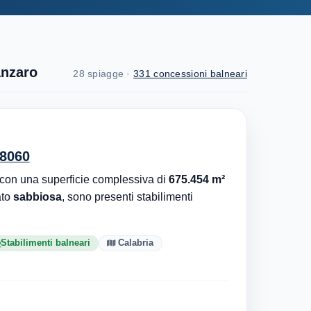
anzaro
28 spiagge ·
331 concessioni balneari
88060
con una superficie complessiva di
675.454 m²
ato
sabbiosa
, sono presenti stabilimenti
Stabilimenti balneari
Calabria