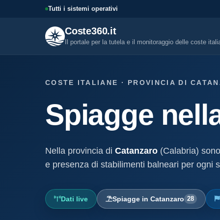
Tutti i sistemi operativi
Coste360.it
Il portale per la tutela e il monitoraggio delle coste ital
SERVIZI DIGITALI
COSTE ITALIANE · PROVINCIA DI CATA
Tutti i servizi digitali
Spiagge nell
Visure, fascicoli, verifica conce
altro.
Visura concessione dem
marittima
Nella provincia di
Catanzaro
(Calabria) sono
Un documento sintetico della c
demaniale marittima
e presenza di stabilimenti balneari per ogni s
Fascicolo evolutivo con
demaniale marittima
Dati live
Spiagge in Catanzaro
28
Storico completo ed evolutivo de
concessione demaniale marittim