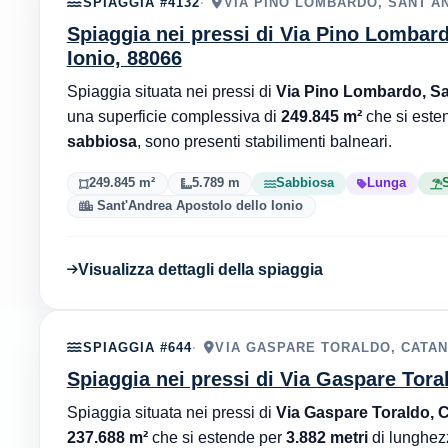
SPIAGGIA #4132
VIA PINO LOMBARDO, SANT'A
Spiaggia nei pressi di Via Pino Lombar
Ionio, 88066
Spiaggia situata nei pressi di
Via Pino Lombardo, Sa
una superficie complessiva di
249.845 m²
che si este
sabbiosa
, sono presenti stabilimenti balneari.
249.845 m²
5.789 m
Sabbiosa
Lunga
S
Sant'Andrea Apostolo dello Ionio
Visualizza dettagli della spiaggia
SPIAGGIA #644
VIA GASPARE TORALDO, CATA
Spiaggia nei pressi di Via Gaspare Tora
Spiaggia situata nei pressi di
Via Gaspare Toraldo, 
237.688 m²
che si estende per
3.882 metri
di lunghez