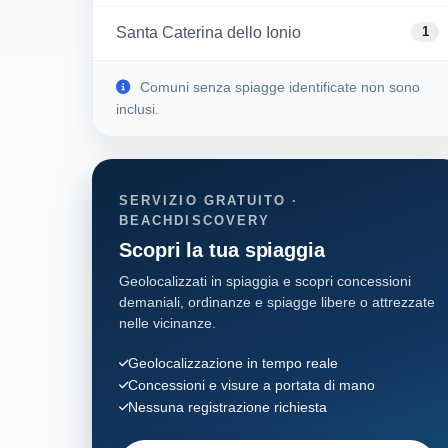
Santa Caterina dello Ionio
1
Sant'Andrea Apostolo dello Ionio
1
Comuni senza spiagge identificate non sono
inclusi.
Sellia Marina
1
Soverato
1
SERVIZIO GRATUITO ·
BEACHDISCOVERY
Squillace
1
Scopri la tua spiaggia
Geolocalizzati in spiaggia e scopri concessioni
Stalettì
3
demaniali, ordinanze e spiagge libere o attrezzate
nelle vicinanze.
Lamezia Terme
2
Geolocalizzazione in tempo reale
Concessioni e visure a portata di mano
Nessuna registrazione richiesta