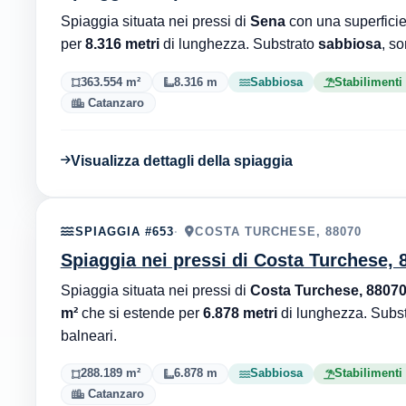
Spiaggia situata nei pressi di
Sena
con una superfici
per
8.316 metri
di lunghezza. Substrato
sabbiosa
, so
363.554 m²
8.316 m
Sabbiosa
Stabilimenti
Catanzaro
Visualizza dettagli della spiaggia
SPIAGGIA #653
COSTA TURCHESE, 88070
Spiaggia nei pressi di Costa Turchese, 
Spiaggia situata nei pressi di
Costa Turchese, 8807
m²
che si estende per
6.878 metri
di lunghezza. Subs
balneari.
288.189 m²
6.878 m
Sabbiosa
Stabilimenti
Catanzaro