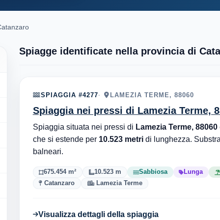
 Catanzaro
Spiagge identificate nella provincia di Cat
SPIAGGIA #4277
LAMEZIA TERME, 88060
Spiaggia nei pressi di Lamezia Terme, 
Spiaggia situata nei pressi di
Lamezia Terme, 88060
che si estende per
10.523 metri
di lunghezza. Substr
balneari.
675.454 m²
10.523 m
Sabbiosa
Lunga
Catanzaro
Lamezia Terme
Visualizza dettagli della spiaggia