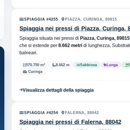
SPIAGGIA #4255
PIAZZA, CURINGA, 89815
Spiaggia nei pressi di Piazza, Curinga, 
Spiaggia situata nei pressi di
Piazza, Curinga, 89815
che si estende per
8.662 metri
di lunghezza. Substra
balneari.
570.750 m²
8.662 m
Sabbiosa
Lunga
S
Curinga
Visualizza dettagli della spiaggia
SPIAGGIA #4254
FALERNA, 88042
Spiaggia nei pressi di Falerna, 88042