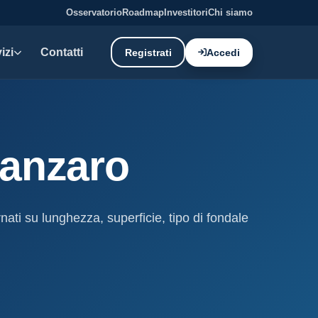
Osservatorio
Roadmap
Investitori
Chi siamo
izi
Contatti
Registrati
Accedi
E DATI
oni demaniali
tanzaro
tti e canoni del demanio
oni balneari
, chioschi e spiagge attrezzate.
rnati su lunghezza, superficie, tipo di fondale
liano: dati tecnici e meteo.
ati
ostieri aggiornati mensilmente.