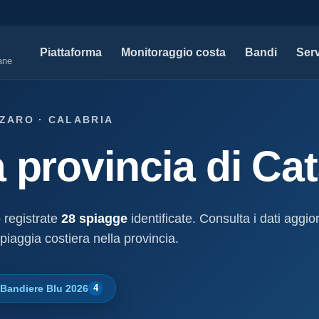
Piattaforma
Monitoraggio costa
Bandi
Serv
iane
SERVIZI PROFESSIONALI
MAPPE 
NZARO · CALABRIA
Tutti i servizi professionali
Concessi
a provincia di Ca
ssioni e
Soluzioni per studi tecnici, legali e PA.
Atti, sogge
marittimo.
Modello D1
aniale
Concessi
Progettazione e compilazione domande di
concessione.
Stabilimenti
 registrate
28 spiagge
identificate. Consulta i dati aggio
oncessione
Studi geologici costieri
Spiagge
piaggia costiera nella provincia.
Indagini, perizie e relazioni geologiche per il
Litorale ita
cessione
litorale.
I nostri d
Bandiere Blu 2026
4
lla
Open data c
a