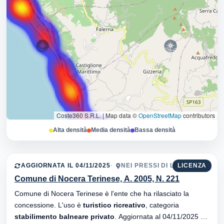
Coste360 S.R.L.
|
Map data ©
OpenStreetMap
contributors
Alta densità
Media densità
Bassa densità
AGGIORNATA IL 04/11/2025
NEI PRESSI DI LIDO LIGEA
LICENZA
Comune di Nocera Terinese, A. 2005, N. 221
Comune di Nocera Terinese è l'ente che ha rilasciato la
concessione. L'uso è
turistico ricreativo
, categoria
stabilimento balneare privato
. Aggiornata al 04/11/2025 ·