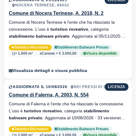
NOCERA TERINESE, 88042
Comune di Nocera Terinese, A. 2018, N. 2
Comune di Nocera Terinese è l'ente che ha rilasciato la
concessione. L'uso è
turistico ricreativo
, categoria
stabilimento balneare privato
. Aggiornata al 05/11/2025 ·
33 versionei dell'atto.
Turistico Ricreativo
Stabilimento Balneare Privato
> 1.000 m²
Canone > € 3.000,00
Visura disponibile
Visualizza dettagli e visura pubblica
AGGIORNATA IL 10/08/2026
NEI PRESSI DI CHARLY 2
LICENZA
Comune di Falerna, A. 2003, N. 554
Comune di Falerna è l'ente che ha rilasciato la concessione.
L'uso è
turistico ricreativo
, categoria
stabilimento
balneare privato
. Aggiornata al 10/08/2026 · 33 versionei
dell'atto.
Turistico Ricreativo
Stabilimento Balneare Privato
> 2.000 m²
Canone > € 3.000,00
Visura disponibile