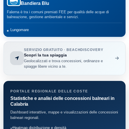
Bandiera Blu
Guardavalle
21
Falerna è tra i comuni premiati FEE per qualità delle acque di
Montepaone
6
balneazione, gestione ambientale e servizi.
Nocera Terinese
4
Lungomare
San Sostene
4
SERVIZIO GRATUITO · BEACHDISCOVERY
Santa Caterina dello Ionio
Scopri la tua spiaggia
6
Geolocalizzati e trova concessioni, ordinanze e
spiagge libere vicino a te.
Sant'Andrea Apostolo dello Ionio
9
Sellia Marina
25
PORTALE REGIONALE DELLE COSTE
Soverato
64
Statistiche e analisi delle concessioni balneari in
Calabria
Stalettì
29
Dashboard interattive, mappe e visualizzazioni delle concessioni
balneari regionali.
Heatmap distribuzione e densità