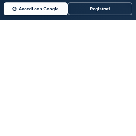
Accedi con Google
Registrati
PARLANO DI NOI
Coste360.it
SERVIZI DIGITALI
Per privati cittadini
Per professionisti e imprenditori
Per pubbliche amministrazioni