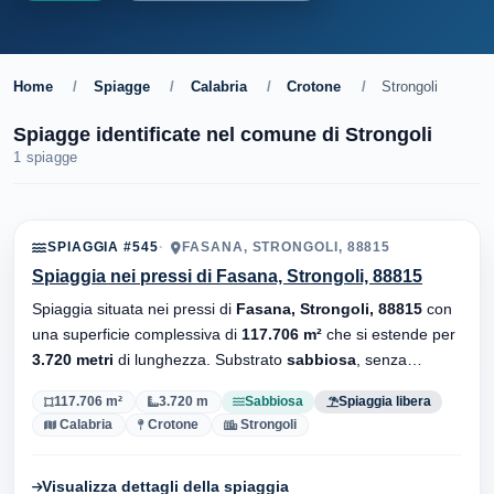
Home
/
Spiagge
/
Calabria
/
Crotone
/
Strongoli
Spiagge identificate nel comune di Strongoli
1 spiagge
SPIAGGIA #545
FASANA, STRONGOLI, 88815
Spiaggia nei pressi di Fasana, Strongoli, 88815
Spiaggia situata nei pressi di
Fasana, Strongoli, 88815
con
una superficie complessiva di
117.706 m²
che si estende per
3.720 metri
di lunghezza. Substrato
sabbiosa
, senza
stabilimenti balneari.
117.706 m²
3.720 m
Sabbiosa
Spiaggia libera
Calabria
Crotone
Strongoli
Visualizza dettagli della spiaggia