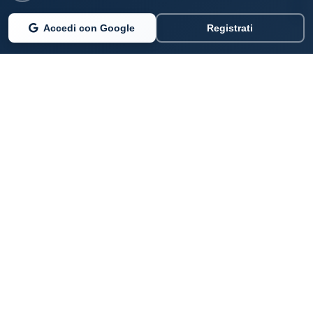
Accedi con Google
Registrati
PARLANO DI NOI
Coste360.it
SERVIZI DIGITALI
Per privati cittadini
Per professionisti e imprenditori
Per pubbliche amministrazioni