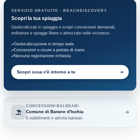
SERVIZIO GRATUITO · BEACHDISCOVERY
Meta
2
Scopri la tua spiaggia
Monte di Procida
8
Geolocalizzati in spiaggia e scopri concessioni demaniali,
ordinanze e spiagge libere o attrezzate nelle vicinanze.
Napoli
33
Geolocalizzazione in tempo reale
Concessioni e visure a portata di mano
Piano di Sorrento
1
Nessuna registrazione richiesta
Portici
4
Scopri cosa c'è intorno a te
Pozzuoli
21
Procida
10
CONCESSIONI BALNEARI
Ercolano
2
Comune di Barano d'Ischia
6 stabilimenti e attività balneari.
Sant'Agnello
2
Sorrento
8