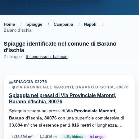
Home
/
Spiagge
/
Campania
/
Napoli
/
Barano d'Ischia
Spiagge identificate nel comune di Barano
d'Ischia
2 spiagge ·
6 concessioni balneari
SPIAGGIA #2278
VIA PROVINCIALE MARONTI, BARANO D'ISCHIA, 80076
Spiaggia nei pressi di Via Provinciale Maronti,
Barano d'Ischia, 80076
Spiaggia situata nei pressi di
Via Provinciale Maronti,
Barano d'Ischia, 80076
con una superficie complessiva di
33.894 m²
che si estende per
1.816 metri
di lunghezza.
Substrato
sabbiosa
, sono presenti stabilimenti balneari.
33.894 m²
1.816 m
Sabbiosa
Lunga