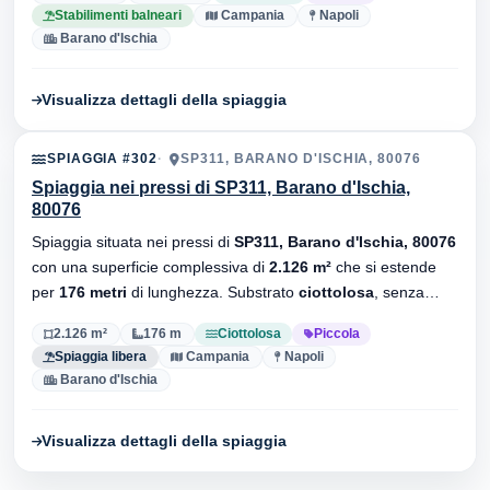
Stabilimenti balneari
Campania
Napoli
Barano d'Ischia
Visualizza dettagli della spiaggia
SPIAGGIA #302
SP311, BARANO D'ISCHIA, 80076
Spiaggia nei pressi di SP311, Barano d'Ischia,
80076
Spiaggia situata nei pressi di
SP311, Barano d'Ischia, 80076
con una superficie complessiva di
2.126 m²
che si estende
per
176 metri
di lunghezza. Substrato
ciottolosa
, senza
stabilimenti balneari.
2.126 m²
176 m
Ciottolosa
Piccola
Spiaggia libera
Campania
Napoli
Barano d'Ischia
Visualizza dettagli della spiaggia