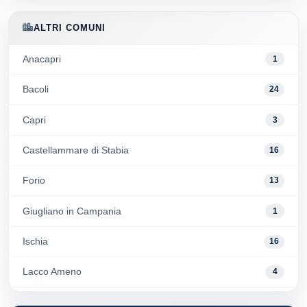
ALTRI COMUNI
Anacapri
1
Bacoli
24
Capri
3
Castellammare di Stabia
16
Forio
13
Giugliano in Campania
1
Ischia
16
Lacco Ameno
4
Massa Lubrense
13