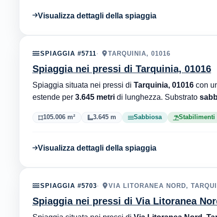
Visualizza dettagli della spiaggia
SPIAGGIA #5711
TARQUINIA, 01016
Spiaggia nei pressi di Tarquinia, 01016
Spiaggia situata nei pressi di
Tarquinia, 01016
con un
estende per
3.645 metri
di lunghezza. Substrato
sabb
105.006 m²
3.645 m
Sabbiosa
Stabilimenti
Visualizza dettagli della spiaggia
SPIAGGIA #5703
VIA LITORANEA NORD, TARQUI
Spiaggia nei pressi di Via Litoranea Nor