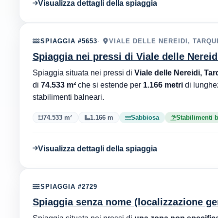
Visualizza dettagli della spiaggia
SPIAGGIA #5653
VIALE DELLE NEREIDI, TARQUI
Spiaggia nei pressi di Viale delle Nereid
Spiaggia situata nei pressi di
Viale delle Nereidi, Ta
di
74.533 m²
che si estende per
1.166 metri
di lunghe
stabilimenti balneari.
74.533 m²
1.166 m
Sabbiosa
Stabilimenti 
Visualizza dettagli della spiaggia
SPIAGGIA #2729
Spiaggia senza nome (localizzazione ge
Spiaggia situata nei pressi di
una zona non specific