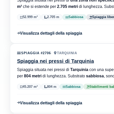
m²
che si estende per
2.705 metri
di lunghezza. Subs
52.999 m²
2.705 m
Sabbiosa
Spiaggia libe
Visualizza dettagli della spiaggia
SPIAGGIA #2706
TARQUINIA
Spiaggia nei pressi di Tarquinia
Spiaggia situata nei pressi di
Tarquinia
con una super
per
804 metri
di lunghezza. Substrato
sabbiosa
, sono
45.207 m²
804 m
Sabbiosa
Stabilimenti ba
Visualizza dettagli della spiaggia