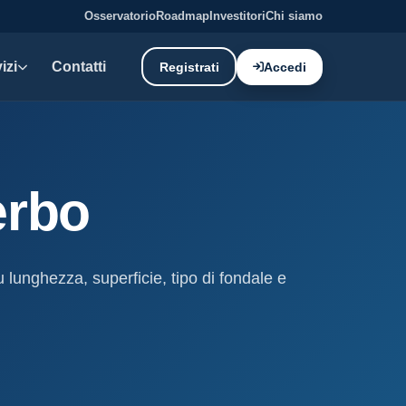
Osservatorio
Roadmap
Investitori
Chi siamo
izi
Contatti
Registrati
Accedi
E DATI
oni demaniali
erbo
tti e canoni del demanio
oni balneari
, chioschi e spiagge attrezzate.
u lunghezza, superficie, tipo di fondale e
liano: dati tecnici e meteo.
ati
ostieri aggiornati mensilmente.