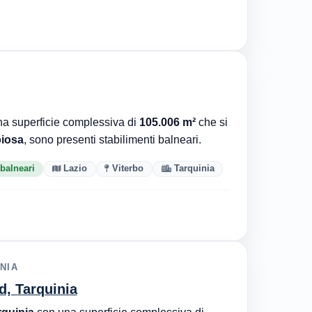
a superficie complessiva di
105.006 m²
che si
iosa
, sono presenti stabilimenti balneari.
 balneari
Lazio
Viterbo
Tarquinia
NIA
d, Tarquinia