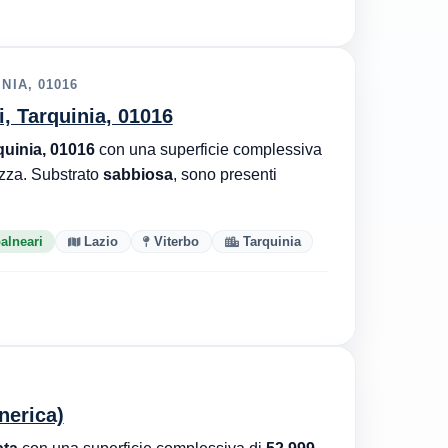
NIA, 01016
i, Tarquinia, 01016
rquinia, 01016
con una superficie complessiva
zza. Substrato
sabbiosa
, sono presenti
balneari
Lazio
Viterbo
Tarquinia
nerica)
ata
con una superficie complessiva di
52.999