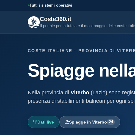
Tutti i sistemi operativi
Coste360.it
Il portale per la tutela e il monitoraggio delle coste ital
SERVIZI DIGITALI
COSTE ITALIANE · PROVINCIA DI VITER
Tutti i servizi digitali
Spiagge nella
Visure, fascicoli, verifica conce
altro.
Visura concessione dem
marittima
Nella provincia di
Viterbo
(Lazio) sono regis
Un documento sintetico della c
demaniale marittima
presenza di stabilimenti balneari per ogni spi
Fascicolo evolutivo con
demaniale marittima
Dati live
Spiagge in Viterbo
24
Storico completo ed evolutivo de
concessione demaniale marittim