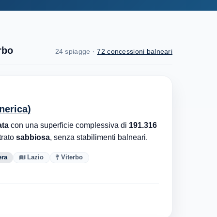
rbo
24 spiagge ·
72 concessioni balneari
nerica)
ata
con una superficie complessiva di
191.316
trato
sabbiosa
, senza stabilimenti balneari.
era
Lazio
Viterbo