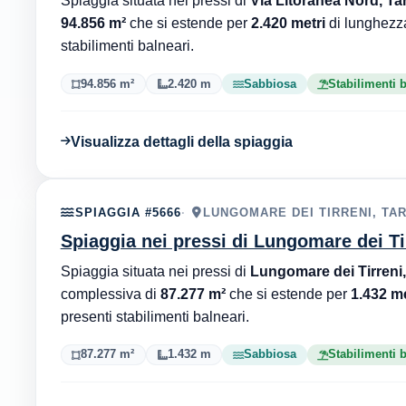
Spiaggia situata nei pressi di
Via Litoranea Nord, Ta
94.856 m²
che si estende per
2.420 metri
di lunghezz
stabilimenti balneari.
94.856 m²
2.420 m
Sabbiosa
Stabilimenti 
Visualizza dettagli della spiaggia
SPIAGGIA #5666
LUNGOMARE DEI TIRRENI, TAR
Spiaggia nei pressi di Lungomare dei Ti
Spiaggia situata nei pressi di
Lungomare dei Tirreni,
complessiva di
87.277 m²
che si estende per
1.432 me
presenti stabilimenti balneari.
87.277 m²
1.432 m
Sabbiosa
Stabilimenti 