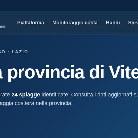
Piattaforma
Monitoraggio costa
Bandi
Serv
iane
SERVIZI PROFESSIONALI
MAPPE 
BO · LAZIO
Tutti i servizi professionali
Concessi
 provincia di Vit
ssioni e
Soluzioni per studi tecnici, legali e PA.
Atti, sogge
marittimo.
Modello D1
aniale
Concessi
Progettazione e compilazione domande di
concessione.
Stabilimenti
trate
24 spiagge
identificate. Consulta i dati aggiornati s
oncessione
Studi geologici costieri
Spiagge
aggia costiera nella provincia.
Indagini, perizie e relazioni geologiche per il
Litorale ita
cessione
litorale.
I nostri d
lla
Open data c
a