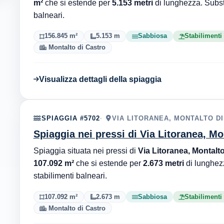
m²
che si estende per
5.153 metri
di lunghezza. Subs
balneari.
156.845 m²
5.153 m
Sabbiosa
Stabilimenti
Montalto di Castro
Visualizza dettagli della spiaggia
SPIAGGIA #5702
VIA LITORANEA, MONTALTO D
Spiaggia nei pressi di Via Litoranea, Mo
Spiaggia situata nei pressi di
Via Litoranea, Montalto
107.092 m²
che si estende per
2.673 metri
di lunghez
stabilimenti balneari.
107.092 m²
2.673 m
Sabbiosa
Stabilimenti
Montalto di Castro