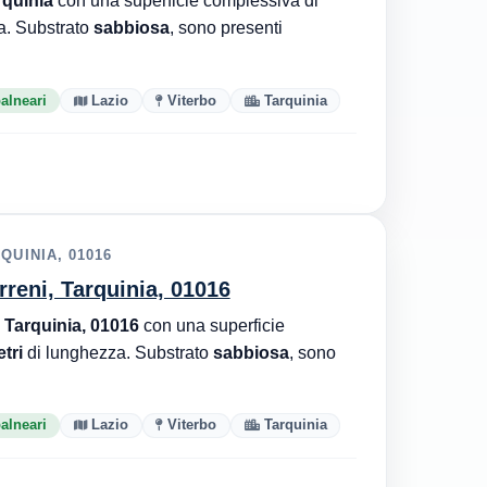
rquinia
con una superficie complessiva di
a. Substrato
sabbiosa
, sono presenti
balneari
Lazio
Viterbo
Tarquinia
QUINIA, 01016
rreni, Tarquinia, 01016
 Tarquinia, 01016
con una superficie
tri
di lunghezza. Substrato
sabbiosa
, sono
balneari
Lazio
Viterbo
Tarquinia