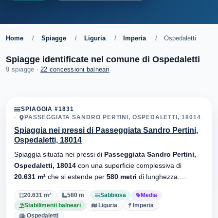
Home
/
Spiagge
/
Liguria
/
Imperia
/
Ospedaletti
Spiagge identificate nel comune di Ospedaletti
9 spiagge ·
22 concessioni balneari
SPIAGGIA #1831
PASSEGGIATA SANDRO PERTINI, OSPEDALETTI, 18014
Spiaggia nei pressi di Passeggiata Sandro Pertini,
Ospedaletti, 18014
Spiaggia situata nei pressi di
Passeggiata Sandro Pertini,
Ospedaletti, 18014
con una superficie complessiva di
20.631 m²
che si estende per
580 metri
di lunghezza.
Substrato
sabbiosa
, sono presenti stabilimenti balneari.
20.631 m²
580 m
Sabbiosa
Media
Stabilimenti balneari
Liguria
Imperia
Ospedaletti