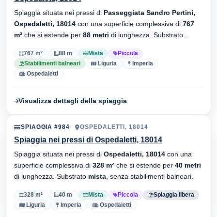
Spiaggia situata nei pressi di
Passeggiata Sandro Pertini,
Ospedaletti, 18014
con una superficie complessiva di
767
m²
che si estende per
88 metri
di lunghezza. Substrato
mista
, sono presenti stabilimenti balneari.
767 m²
88 m
Mista
Piccola
Stabilimenti balneari
Liguria
Imperia
Ospedaletti
Visualizza dettagli della spiaggia
SPIAGGIA #984
OSPEDALETTI, 18014
Spiaggia nei pressi di Ospedaletti, 18014
Spiaggia situata nei pressi di
Ospedaletti, 18014
con una
superficie complessiva di
328 m²
che si estende per
40 metri
di lunghezza. Substrato
mista
, senza stabilimenti balneari.
328 m²
40 m
Mista
Piccola
Spiaggia libera
Liguria
Imperia
Ospedaletti