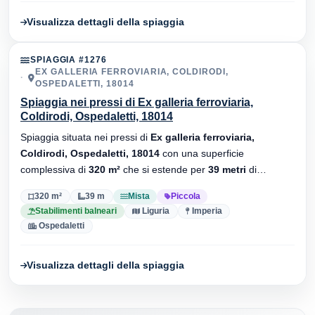
Visualizza dettagli della spiaggia
SPIAGGIA #1276
EX GALLERIA FERROVIARIA, COLDIRODI,
OSPEDALETTI, 18014
Spiaggia nei pressi di Ex galleria ferroviaria,
Coldirodi, Ospedaletti, 18014
Spiaggia situata nei pressi di
Ex galleria ferroviaria,
Coldirodi, Ospedaletti, 18014
con una superficie
complessiva di
320 m²
che si estende per
39 metri
di
lunghezza. Substrato
mista
, sono presenti stabilimenti
320 m²
39 m
Mista
Piccola
balneari.
Stabilimenti balneari
Liguria
Imperia
Ospedaletti
Visualizza dettagli della spiaggia