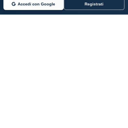
Accedi con Google
Registrati
PARLANO DI NOI
Coste360.it
SERVIZI DIGITALI
Per privati cittadini
Per professionisti e imprenditori
Per pubbliche amministrazioni