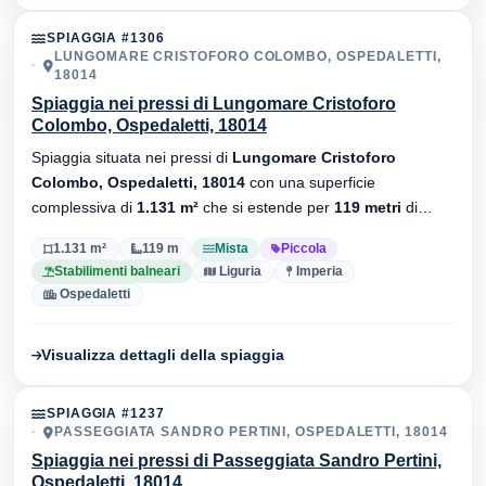
SPIAGGIA #1306
LUNGOMARE CRISTOFORO COLOMBO, OSPEDALETTI,
18014
Spiaggia nei pressi di Lungomare Cristoforo
Colombo, Ospedaletti, 18014
Spiaggia situata nei pressi di
Lungomare Cristoforo
Colombo, Ospedaletti, 18014
con una superficie
complessiva di
1.131 m²
che si estende per
119 metri
di
lunghezza. Substrato
mista
, sono presenti stabilimenti
1.131 m²
119 m
Mista
Piccola
balneari.
Stabilimenti balneari
Liguria
Imperia
Ospedaletti
Visualizza dettagli della spiaggia
SPIAGGIA #1237
PASSEGGIATA SANDRO PERTINI, OSPEDALETTI, 18014
Spiaggia nei pressi di Passeggiata Sandro Pertini,
Ospedaletti, 18014