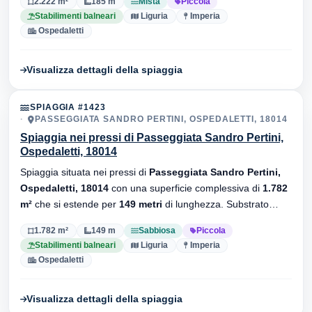
2.222 m²
185 m
Mista
Piccola
Stabilimenti balneari
Liguria
Imperia
Ospedaletti
Visualizza dettagli della spiaggia
SPIAGGIA #1423
PASSEGGIATA SANDRO PERTINI, OSPEDALETTI, 18014
Spiaggia nei pressi di Passeggiata Sandro Pertini,
Ospedaletti, 18014
Spiaggia situata nei pressi di
Passeggiata Sandro Pertini,
Ospedaletti, 18014
con una superficie complessiva di
1.782
m²
che si estende per
149 metri
di lunghezza. Substrato
sabbiosa
, sono presenti stabilimenti balneari.
1.782 m²
149 m
Sabbiosa
Piccola
Stabilimenti balneari
Liguria
Imperia
Ospedaletti
Visualizza dettagli della spiaggia