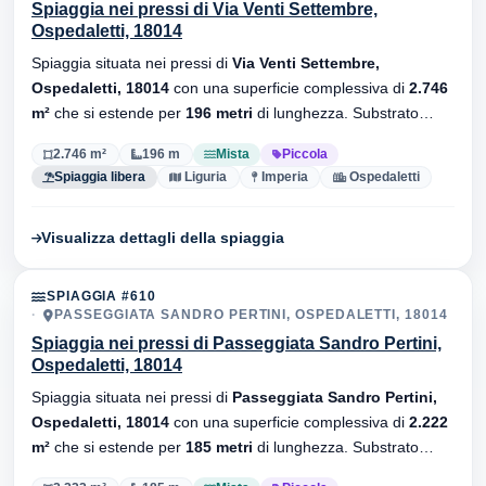
Spiaggia nei pressi di Via Venti Settembre,
Ospedaletti, 18014
Spiaggia situata nei pressi di
Via Venti Settembre,
Ospedaletti, 18014
con una superficie complessiva di
2.746
m²
che si estende per
196 metri
di lunghezza. Substrato
mista
, senza stabilimenti balneari.
2.746 m²
196 m
Mista
Piccola
Spiaggia libera
Liguria
Imperia
Ospedaletti
Visualizza dettagli della spiaggia
SPIAGGIA #610
PASSEGGIATA SANDRO PERTINI, OSPEDALETTI, 18014
Spiaggia nei pressi di Passeggiata Sandro Pertini,
Ospedaletti, 18014
Spiaggia situata nei pressi di
Passeggiata Sandro Pertini,
Ospedaletti, 18014
con una superficie complessiva di
2.222
m²
che si estende per
185 metri
di lunghezza. Substrato
mista
, sono presenti stabilimenti balneari.