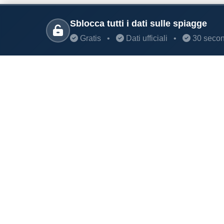
Sblocca tutti i dati sulle spiagge
Gratis
•
Dati ufficiali
•
30 secon
PARLANO DI NOI
Coste360.it
Il portale per la tutela e il monitoraggio dell
SERVIZI DIGITALI