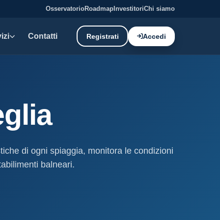
Osservatorio
Roadmap
Investitori
Chi siamo
izi
Contatti
Registrati
Accedi
E DATI
oni demaniali
glia
tti e canoni del demanio
oni balneari
, chioschi e spiagge attrezzate.
stiche di ogni spiaggia, monitora le condizioni
abilimenti balneari.
liano: dati tecnici e meteo.
ati
ostieri aggiornati mensilmente.