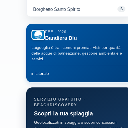
Borghetto Santo Spirito
6
Borgio Verezzi
2
FEE · 2026
Bandiera Blu
Celle Ligure
8
Laigueglia è tra i comuni premiati FEE per qualità
Ceriale
4
delle acque di balneazione, gestione ambientale e
servizi.
Finale Ligure
14
Litorale
Loano
7
Noli
7
SERVIZIO GRATUITO ·
BEACHDISCOVERY
Pietra Ligure
4
Scopri la tua spiaggia
Geolocalizzati in spiaggia e scopri concessioni
Savona
7