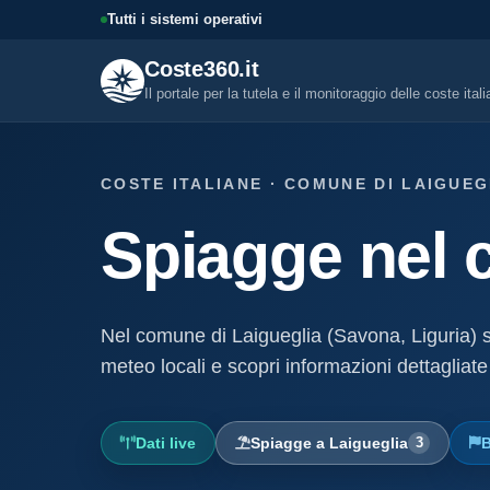
Tutti i sistemi operativi
Coste360.it
Il portale per la tutela e il monitoraggio delle coste ital
SERVIZI DIGITALI
COSTE ITALIANE · COMUNE DI LAIGUEGL
Tutti i servizi digitali
Spiagge nel 
Visure, fascicoli, verifica conce
altro.
Visura concessione dem
marittima
Nel comune di Laigueglia (Savona, Liguria) 
Un documento sintetico della c
demaniale marittima
meteo locali e scopri informazioni dettagliate
Fascicolo evolutivo con
demaniale marittima
Dati live
Spiagge a Laigueglia
3
B
Storico completo ed evolutivo de
concessione demaniale marittim