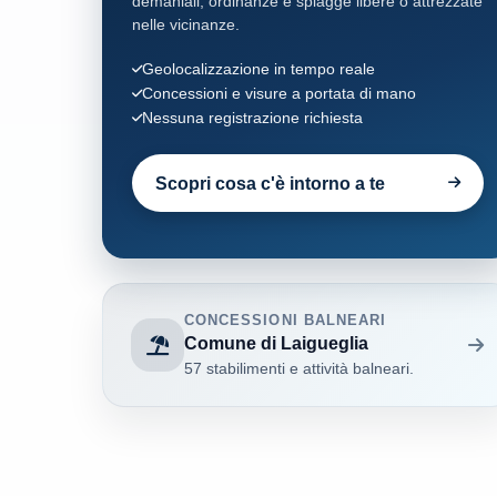
demaniali, ordinanze e spiagge libere o attrezzate
nelle vicinanze.
Spotorno
6
Geolocalizzazione in tempo reale
Concessioni e visure a portata di mano
Vado Ligure
4
Nessuna registrazione richiesta
Varazze
14
Scopri cosa c'è intorno a te
CONCESSIONI BALNEARI
Comune di Laigueglia
57 stabilimenti e attività balneari.