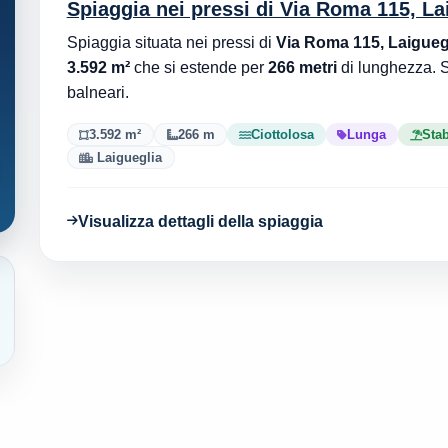
Spiaggia nei pressi di Via Roma 115, La
Spiaggia situata nei pressi di
Via Roma 115, Laigueg
3.592 m²
che si estende per
266 metri
di lunghezza. 
balneari.
3.592 m²
266 m
Ciottolosa
Lunga
Stab
Laigueglia
Visualizza dettagli della spiaggia