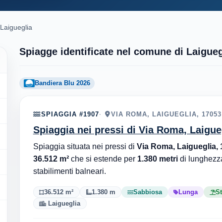
Laigueglia
Spiagge identificate nel comune di Laigueg
Bandiera Blu 2026
SPIAGGIA #1907
VIA ROMA, LAIGUEGLIA, 17053
Spiaggia nei pressi di Via Roma, Laigue
Spiaggia situata nei pressi di
Via Roma, Laigueglia,
36.512 m²
che si estende per
1.380 metri
di lunghezz
stabilimenti balneari.
36.512 m²
1.380 m
Sabbiosa
Lunga
St
Laigueglia