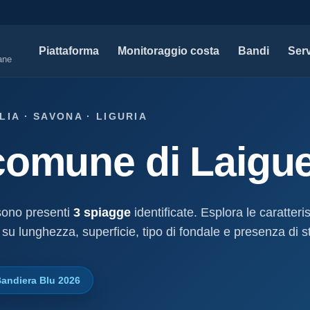
Piattaforma
Monitoraggio costa
Bandi
Serv
iane
SERVIZI PROFESSIONALI
MAPPE 
IA · SAVONA · LIGURIA
Tutti i servizi professionali
Concessi
comune di Laigue
ssioni e
Soluzioni per studi tecnici, legali e PA.
Atti, sogge
marittimo.
Modello D1
aniale
Concessi
Progettazione e compilazione domande di
concessione.
Stabilimenti
sono presenti
3 spiagge
identificate. Esplora le caratteri
oncessione
Studi geologici costieri
Spiagge
 su lunghezza, superficie, tipo di fondale e presenza di st
Indagini, perizie e relazioni geologiche per il
Litorale ita
cessione
litorale.
I nostri d
andiera Blu 2026
lla
Open data c
a