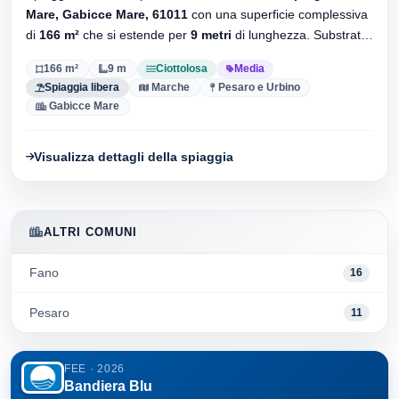
Spiaggia situata nei pressi di
Sentiero dal Camping verso il
Mare, Gabicce Mare, 61011
con una superficie complessiva
di
166 m²
che si estende per
9 metri
di lunghezza. Substrato
ciottolosa
, senza stabilimenti balneari.
166 m²
9 m
Ciottolosa
Media
Spiaggia libera
Marche
Pesaro e Urbino
Gabicce Mare
Visualizza dettagli della spiaggia
ALTRI COMUNI
Fano
16
Pesaro
11
FEE · 2026
Bandiera Blu