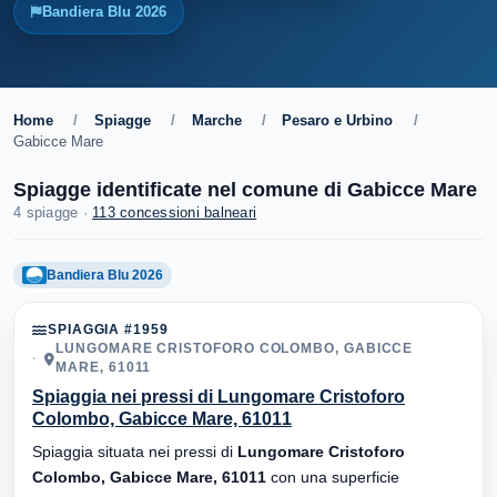
Bandiera Blu 2026
Home
/
Spiagge
/
Marche
/
Pesaro e Urbino
/
Gabicce Mare
Spiagge identificate nel comune di Gabicce Mare
4 spiagge ·
113 concessioni balneari
Bandiera Blu 2026
SPIAGGIA #1959
LUNGOMARE CRISTOFORO COLOMBO, GABICCE
MARE, 61011
Spiaggia nei pressi di Lungomare Cristoforo
Colombo, Gabicce Mare, 61011
Spiaggia situata nei pressi di
Lungomare Cristoforo
Colombo, Gabicce Mare, 61011
con una superficie