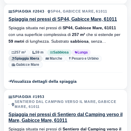
SPIAGGIA #2043
SP44, GABICCE MARE, 61011
Spiaggia nei pressi di SP44, Gabicce Mare, 61011
Spiaggia situata nei pressi di
SP44, Gabicce Mare, 61011
con una superficie complessiva di
257 m²
che si estende per
59 metri
di lunghezza. Substrato
sabbiosa
, senza
stabilimenti balneari.
257 m²
59 m
Sabbiosa
Lunga
Spiaggia libera
Marche
Pesaro e Urbino
Gabicce Mare
Visualizza dettagli della spiaggia
SPIAGGIA #1953
SENTIERO DAL CAMPING VERSO IL MARE, GABICCE
MARE, 61011
Spiaggia nei pressi di Sentiero dal Camping verso il
Mare, Gabicce Mare, 61011