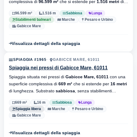
complessiva di
96.599 m²
che si estende per
1.516 metri
di
lunghezza. Substrato
sabbiosa
, sono presenti stabilimenti
96.599 m²
1.516 m
Sabbiosa
Lunga
balneari.
Stabilimenti balneari
Marche
Pesaro e Urbino
Gabicce Mare
Visualizza dettagli della spiaggia
SPIAGGIA #1965
GABICCE MARE, 61011
Spiaggia nei pressi di Gabicce Mare, 61011
Spiaggia situata nei pressi di
Gabicce Mare, 61011
con una
superficie complessiva di
669 m²
che si estende per
16 metri
di lunghezza. Substrato
sabbiosa
, senza stabilimenti
balneari.
669 m²
16 m
Sabbiosa
Lunga
Spiaggia libera
Marche
Pesaro e Urbino
Gabicce Mare
Visualizza dettagli della spiaggia