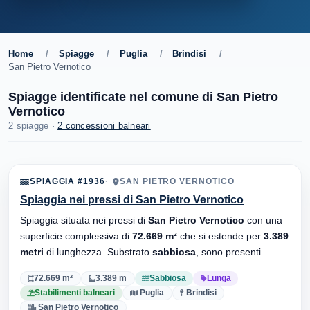
Home
/
Spiagge
/
Puglia
/
Brindisi
/
San Pietro Vernotico
Spiagge identificate nel comune di San Pietro
Vernotico
2 spiagge ·
2 concessioni balneari
SPIAGGIA #1936
SAN PIETRO VERNOTICO
Spiaggia nei pressi di San Pietro Vernotico
Spiaggia situata nei pressi di
San Pietro Vernotico
con una
superficie complessiva di
72.669 m²
che si estende per
3.389
metri
di lunghezza. Substrato
sabbiosa
, sono presenti
stabilimenti balneari.
72.669 m²
3.389 m
Sabbiosa
Lunga
Stabilimenti balneari
Puglia
Brindisi
San Pietro Vernotico