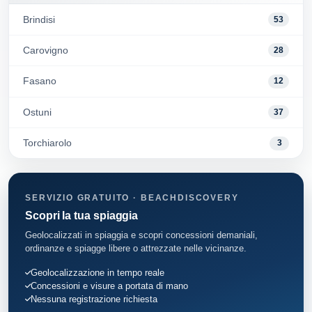
Brindisi
53
Carovigno
28
Fasano
12
Ostuni
37
Torchiarolo
3
SERVIZIO GRATUITO · BEACHDISCOVERY
Scopri la tua spiaggia
Geolocalizzati in spiaggia e scopri concessioni demaniali,
ordinanze e spiagge libere o attrezzate nelle vicinanze.
Geolocalizzazione in tempo reale
Concessioni e visure a portata di mano
Nessuna registrazione richiesta