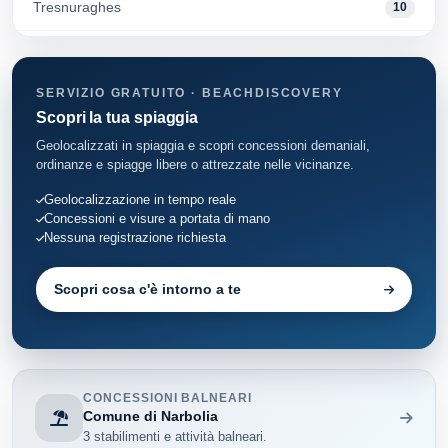
Tresnuraghes
10
Bosa
19
SERVIZIO GRATUITO · BEACHDISCOVERY
Magomadas
1
Scopri la tua spiaggia
Geolocalizzati in spiaggia e scopri concessioni demaniali,
ordinanze e spiagge libere o attrezzate nelle vicinanze.
Geolocalizzazione in tempo reale
Concessioni e visure a portata di mano
Nessuna registrazione richiesta
Scopri cosa c'è intorno a te
CONCESSIONI BALNEARI
Comune di Narbolia
3 stabilimenti e attività balneari.