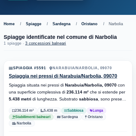
Home
/
Spiagge
/
Sardegna
/
Oristano
/
Narbolia
Spiagge identificate nel comune di Narbolia
1 spiagge ·
3 concessioni balneari
SPIAGGIA #5591
NARABUIA/NARBOLIA, 09070
Spiaggia nei pressi di Narabuia/Narbolia, 09070
Spiaggia situata nei pressi di
Narabuia/Narbolia, 09070
con
una superficie complessiva di
236.114 m²
che si estende per
5.438 metri
di lunghezza. Substrato
sabbiosa
, sono presenti
stabilimenti balneari.
236.114 m²
5.438 m
Sabbiosa
Lunga
Stabilimenti balneari
Sardegna
Oristano
Narbolia