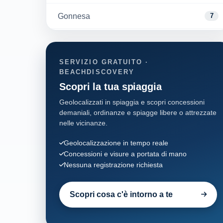
Gonnesa
7
Iglesias
6
SERVIZIO GRATUITO ·
Masainas
2
BEACHDISCOVERY
Scopri la tua spiaggia
Muravera
13
Geolocalizzati in spiaggia e scopri concessioni
demaniali, ordinanze e spiagge libere o attrezzate
Portoscuso
7
nelle vicinanze.
San Giovanni Suergiu
Geolocalizzazione in tempo reale
10
Concessioni e visure a portata di mano
Nessuna registrazione richiesta
Sant'Anna Arresi
11
Sant'Antioco
Scopri cosa c'è intorno a te
54
Teulada
57