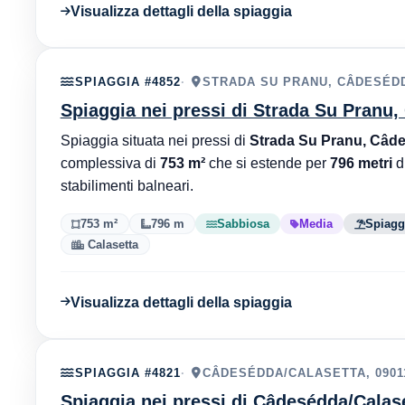
Visualizza dettagli della spiaggia
SPIAGGIA #4852
STRADA SU PRANU, CÂDESÉDD
Spiaggia nei pressi di Strada Su Pranu
Spiaggia situata nei pressi di
Strada Su Pranu, Câde
complessiva di
753 m²
che si estende per
796 metri
d
stabilimenti balneari.
753 m²
796 m
Sabbiosa
Media
Spiaggi
Calasetta
Visualizza dettagli della spiaggia
SPIAGGIA #4821
CÂDESÉDDA/CALASETTA, 0901
Spiaggia nei pressi di Câdesédda/Calas