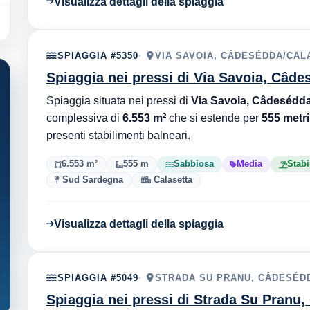
Visualizza dettagli della spiaggia
SPIAGGIA #5350
VIA SAVOIA, CÂDESÉDDA/CALA
Spiaggia nei pressi di Via Savoia, Câde
Spiaggia situata nei pressi di
Via Savoia, Câdesédda
complessiva di
6.553 m²
che si estende per
555 metri
presenti stabilimenti balneari.
6.553 m²
555 m
Sabbiosa
Media
Stabi
Sud Sardegna
Calasetta
Visualizza dettagli della spiaggia
SPIAGGIA #5049
STRADA SU PRANU, CÂDESÉDD
Spiaggia nei pressi di Strada Su Pranu