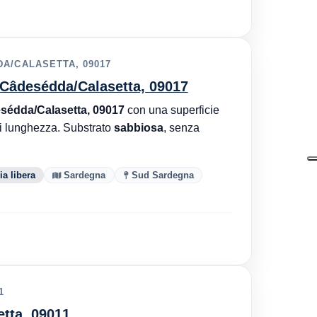
A/CALASETTA, 09017
, Câdesédda/Calasetta, 09017
sédda/Calasetta, 09017
con una superficie
i lunghezza. Substrato
sabbiosa
, senza
a libera
Sardegna
Sud Sardegna
1
etta, 09011