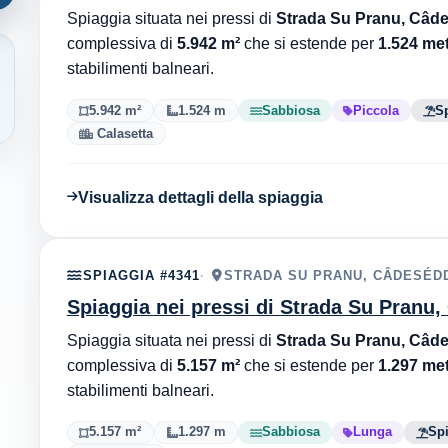
Spiaggia situata nei pressi di
Strada Su Pranu, Câde
complessiva di
5.942 m²
che si estende per
1.524 met
stabilimenti balneari.
5.942 m²
1.524 m
Sabbiosa
Piccola
Sp
Calasetta
Visualizza dettagli della spiaggia
SPIAGGIA #4341
STRADA SU PRANU, CÂDESÉDD
Spiaggia nei pressi di Strada Su Pranu
Spiaggia situata nei pressi di
Strada Su Pranu, Câde
complessiva di
5.157 m²
che si estende per
1.297 met
stabilimenti balneari.
5.157 m²
1.297 m
Sabbiosa
Lunga
Spi