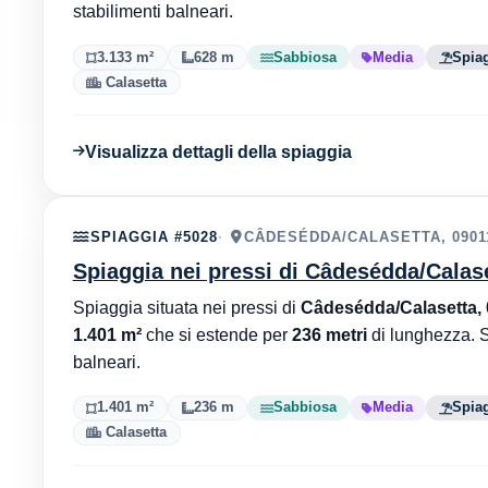
stabilimenti balneari.
3.133 m²
628 m
Sabbiosa
Media
Spiag
Calasetta
Visualizza dettagli della spiaggia
SPIAGGIA #5028
CÂDESÉDDA/CALASETTA, 0901
Spiaggia nei pressi di Câdesédda/Calas
Spiaggia situata nei pressi di
Câdesédda/Calasetta,
1.401 m²
che si estende per
236 metri
di lunghezza. 
balneari.
1.401 m²
236 m
Sabbiosa
Media
Spiag
Calasetta