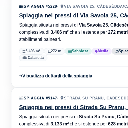
SPIAGGIA #5229
VIA SAVOIA 25, CÂDESÉDDA/C
Spiaggia nei pressi di Via Savoia 25, C
Spiaggia situata nei pressi di
Via Savoia 25, Câdesé
complessiva di
3.406 m²
che si estende per
272 metri
stabilimenti balneari.
3.406 m²
272 m
Sabbiosa
Media
Spiag
Calasetta
Visualizza dettagli della spiaggia
SPIAGGIA #5147
STRADA SU PRANU, CÂDESÉDD
Spiaggia nei pressi di Strada Su Pranu
Spiaggia situata nei pressi di
Strada Su Pranu, Câde
complessiva di
3.133 m²
che si estende per
628 metri