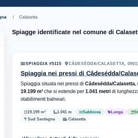
gna
/
Calasetta
Spiagge identificate nel comune di Calaset
SPIAGGIA #5115
CÂDESÉDDA/CALASETTA, 0901
Spiaggia nei pressi di Câdesédda/Calas
Spiaggia situata nei pressi di
Câdesédda/Calasetta,
19.199 m²
che si estende per
1.041 metri
di lunghezz
stabilimenti balneari.
19.199 m²
1.041 m
Sabbiosa
Lunga
St
Sud Sardegna
Calasetta