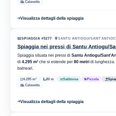
Calasetta
Visualizza dettagli della spiaggia
SPIAGGIA #5277
SANTU ANTIOGU/SANT'ANTIOC
Spiaggia nei pressi di Santu Antiogu/Sa
Spiaggia situata nei pressi di
Santu Antiogu/Sant'An
di
4.295 m²
che si estende per
80 metri
di lunghezza.
balneari.
4.295 m²
80 m
Sabbiosa
Piccola
Spia
Calasetta
Visualizza dettagli della spiaggia