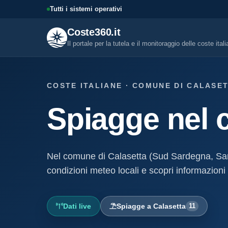
Tutti i sistemi operativi
Coste360.it
Il portale per la tutela e il monitoraggio delle coste ital
SERVIZI DIGITALI
COSTE ITALIANE · COMUNE DI CALASE
Tutti i servizi digitali
Spiagge nel 
Visure, fascicoli, verifica conce
altro.
Visura concessione dem
marittima
Nel comune di Calasetta (Sud Sardegna, Sa
Un documento sintetico della c
demaniale marittima
condizioni meteo locali e scopri informazioni 
Fascicolo evolutivo con
demaniale marittima
Dati live
Spiagge a Calasetta
11
Storico completo ed evolutivo de
concessione demaniale marittim