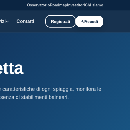
Osservatorio
Roadmap
Investitori
Chi siamo
izi
Contatti
Registrati
Accedi
E DATI
oni demaniali
tta
tti e canoni del demanio
oni balneari
, chioschi e spiagge attrezzate.
e caratteristiche di ogni spiaggia, monitora le
senza di stabilimenti balneari.
liano: dati tecnici e meteo.
ati
ostieri aggiornati mensilmente.