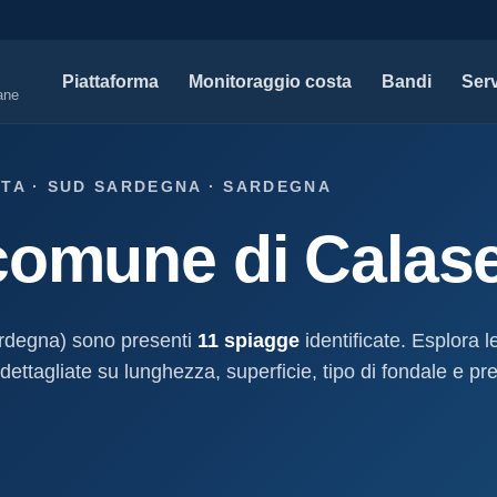
Piattaforma
Monitoraggio costa
Bandi
Serv
iane
SERVIZI PROFESSIONALI
MAPPE 
TTA · SUD SARDEGNA · SARDEGNA
Tutti i servizi professionali
Concessi
comune di Calase
ssioni e
Soluzioni per studi tecnici, legali e PA.
Atti, sogge
marittimo.
Modello D1
aniale
Concessi
Progettazione e compilazione domande di
concessione.
Stabilimenti
rdegna) sono presenti
11 spiagge
identificate. Esplora l
oncessione
Studi geologici costieri
Spiagge
dettagliate su lunghezza, superficie, tipo di fondale e pre
Indagini, perizie e relazioni geologiche per il
Litorale ita
cessione
litorale.
I nostri d
lla
Open data c
a