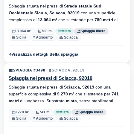
Spiaggia situata nei pressi di
Strada statale Sud
Occidentale Sicula, Sciacca, 92019
con una superficie
complessiva di
13.064 m²
che si estende per
780 metri
di
lunghezza. Substrato
mista
, senza stabilimenti balneari.
13.064 m²
780 m
Mista
Spiaggia libera
Sicilia
Agrigento
Sciacca
Visualizza dettagli della spiaggia
SPIAGGIA #3498
SCIACCA, 92019
Spiaggia nei pressi di Sciacca, 92019
Spiaggia situata nei pressi di
Sciacca, 92019
con una
superficie complessiva di
9.270 m²
che si estende per
741
metri
di lunghezza. Substrato
mista
, senza stabilimenti
balneari.
9.270 m²
741 m
Mista
Spiaggia libera
Sicilia
Agrigento
Sciacca