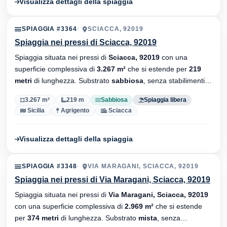
Visualizza dettagli della spiaggia
SPIAGGIA #3364
SCIACCA, 92019
Spiaggia nei pressi di Sciacca, 92019
Spiaggia situata nei pressi di
Sciacca, 92019
con una
superficie complessiva di
3.267 m²
che si estende per
219
metri
di lunghezza. Substrato
sabbiosa
, senza stabilimenti
balneari.
3.267 m²
219 m
Sabbiosa
Spiaggia libera
Sicilia
Agrigento
Sciacca
Visualizza dettagli della spiaggia
SPIAGGIA #3348
VIA MARAGANI, SCIACCA, 92019
Spiaggia nei pressi di Via Maragani, Sciacca, 92019
Spiaggia situata nei pressi di
Via Maragani, Sciacca, 92019
con una superficie complessiva di
2.969 m²
che si estende
per
374 metri
di lunghezza. Substrato
mista
, senza