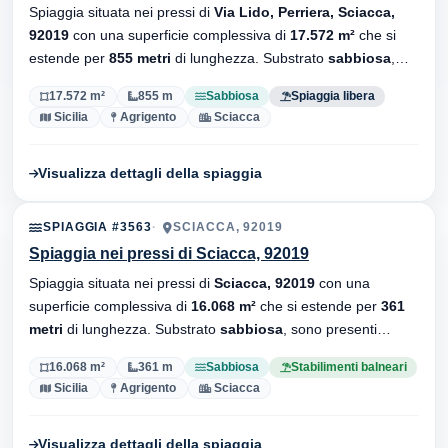
Spiaggia situata nei pressi di
Via Lido, Perriera, Sciacca,
92019
con una superficie complessiva di
17.572 m²
che si
estende per
855 metri
di lunghezza. Substrato
sabbiosa
,
senza stabilimenti balneari.
17.572 m²
855 m
Sabbiosa
Spiaggia libera
Sicilia
Agrigento
Sciacca
Visualizza dettagli della spiaggia
SPIAGGIA #3563
SCIACCA, 92019
Spiaggia nei pressi di Sciacca, 92019
Spiaggia situata nei pressi di
Sciacca, 92019
con una
superficie complessiva di
16.068 m²
che si estende per
361
metri
di lunghezza. Substrato
sabbiosa
, sono presenti
stabilimenti balneari.
16.068 m²
361 m
Sabbiosa
Stabilimenti balneari
Sicilia
Agrigento
Sciacca
Visualizza dettagli della spiaggia