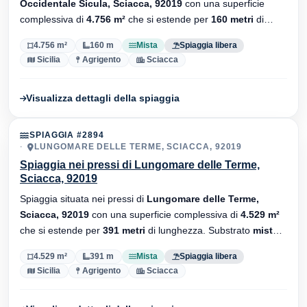
Occidentale Sicula, Sciacca, 92019
con una superficie
complessiva di
4.756 m²
che si estende per
160 metri
di
lunghezza. Substrato
mista
, senza stabilimenti balneari.
4.756 m²
160 m
Mista
Spiaggia libera
Sicilia
Agrigento
Sciacca
Visualizza dettagli della spiaggia
SPIAGGIA #2894
LUNGOMARE DELLE TERME, SCIACCA, 92019
Spiaggia nei pressi di Lungomare delle Terme,
Sciacca, 92019
Spiaggia situata nei pressi di
Lungomare delle Terme,
Sciacca, 92019
con una superficie complessiva di
4.529 m²
che si estende per
391 metri
di lunghezza. Substrato
mista
,
senza stabilimenti balneari.
4.529 m²
391 m
Mista
Spiaggia libera
Sicilia
Agrigento
Sciacca