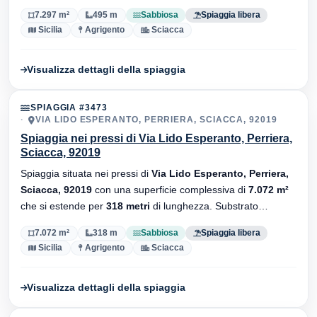
balneari.
7.297 m²
495 m
Sabbiosa
Spiaggia libera
Sicilia
Agrigento
Sciacca
Visualizza dettagli della spiaggia
SPIAGGIA #3473
VIA LIDO ESPERANTO, PERRIERA, SCIACCA, 92019
Spiaggia nei pressi di Via Lido Esperanto, Perriera,
Sciacca, 92019
Spiaggia situata nei pressi di
Via Lido Esperanto, Perriera,
Sciacca, 92019
con una superficie complessiva di
7.072 m²
che si estende per
318 metri
di lunghezza. Substrato
sabbiosa
, senza stabilimenti balneari.
7.072 m²
318 m
Sabbiosa
Spiaggia libera
Sicilia
Agrigento
Sciacca
Visualizza dettagli della spiaggia