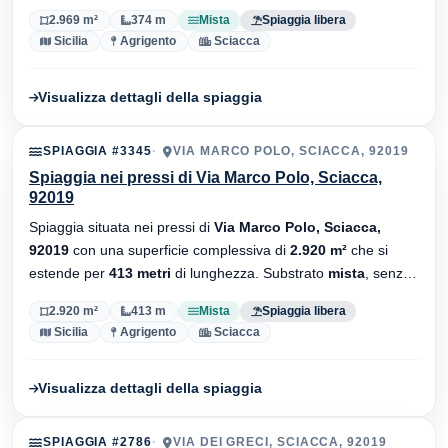
stabilimenti balneari.
2.969 m²
374 m
Mista
Spiaggia libera
Sicilia
Agrigento
Sciacca
Visualizza dettagli della spiaggia
SPIAGGIA #3345
VIA MARCO POLO, SCIACCA, 92019
Spiaggia nei pressi di Via Marco Polo, Sciacca,
92019
Spiaggia situata nei pressi di
Via Marco Polo, Sciacca,
92019
con una superficie complessiva di
2.920 m²
che si
estende per
413 metri
di lunghezza. Substrato
mista
, senza
stabilimenti balneari.
2.920 m²
413 m
Mista
Spiaggia libera
Sicilia
Agrigento
Sciacca
Visualizza dettagli della spiaggia
SPIAGGIA #2786
VIA DEI GRECI, SCIACCA, 92019