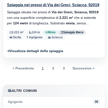
Spiaggia nei pressi di Via dei Greci, Sciacca, 92019
Spiaggia situata nei pressi di
Via dei Greci, Sciacca, 92019
con una superficie complessiva di
2.221 m²
che si estende
per
124 metri
di lunghezza. Substrato
mista
, senza
stabilimenti balneari.
2.221 m²
124 m
Mista
Spiaggia libera
Sicilia
Agrigento
Sciacca
Visualizza dettagli della spiaggia
« Precedente
1
2
3
Successivo »
ALTRI COMUNI
Agrigento
36