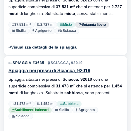
superficie complessiva di
37.531 m²
che si estende per
2.727
metri
di lunghezza. Substrato
mista
, senza stabilimenti
balneari.
37.531 m²
2.727 m
Mista
Spiaggia libera
Sicilia
Agrigento
Sciacca
Visualizza dettagli della spiaggia
SPIAGGIA #3635
SCIACCA, 92019
Spiaggia nei pressi di Sciacca, 92019
Spiaggia situata nei pressi di
Sciacca, 92019
con una
superficie complessiva di
31.473 m²
che si estende per
1.454
metri
di lunghezza. Substrato
sabbiosa
, sono presenti
stabilimenti balneari.
31.473 m²
1.454 m
Sabbiosa
Stabilimenti balneari
Sicilia
Agrigento
Sciacca