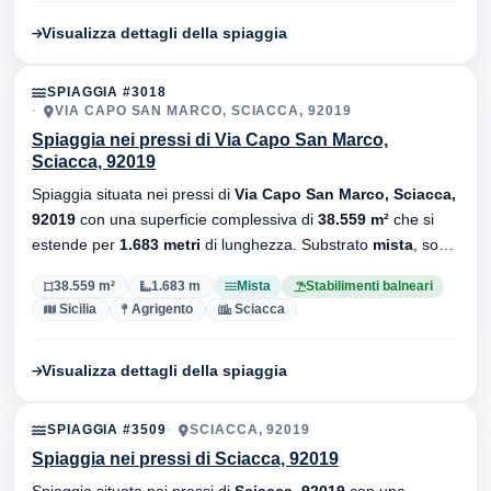
Visualizza dettagli della spiaggia
SPIAGGIA #3018
VIA CAPO SAN MARCO, SCIACCA, 92019
Spiaggia nei pressi di Via Capo San Marco,
Sciacca, 92019
Spiaggia situata nei pressi di
Via Capo San Marco, Sciacca,
92019
con una superficie complessiva di
38.559 m²
che si
estende per
1.683 metri
di lunghezza. Substrato
mista
, sono
presenti stabilimenti balneari.
38.559 m²
1.683 m
Mista
Stabilimenti balneari
Sicilia
Agrigento
Sciacca
Visualizza dettagli della spiaggia
SPIAGGIA #3509
SCIACCA, 92019
Spiaggia nei pressi di Sciacca, 92019
Spiaggia situata nei pressi di
Sciacca, 92019
con una