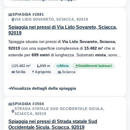
SPIAGGIA #2881
VIA LIDO SOVARETO, SCIACCA, 92019
Spiaggia nei pressi di Via Lido Sovareto, Sciacca,
92019
Spiaggia situata nei pressi di
Via Lido Sovareto, Sciacca,
92019
con una superficie complessiva di
15.482 m²
che si
estende per
699 metri
di lunghezza. Substrato
mista
, sono
presenti stabilimenti balneari.
15.482 m²
699 m
Mista
Stabilimenti balneari
Sicilia
Agrigento
Sciacca
Visualizza dettagli della spiaggia
SPIAGGIA #3504
STRADA STATALE SUD OCCIDENTALE SICULA,
SCIACCA, 92019
Spiaggia nei pressi di Strada statale Sud
Occidentale Sicula, Sciacca, 92019