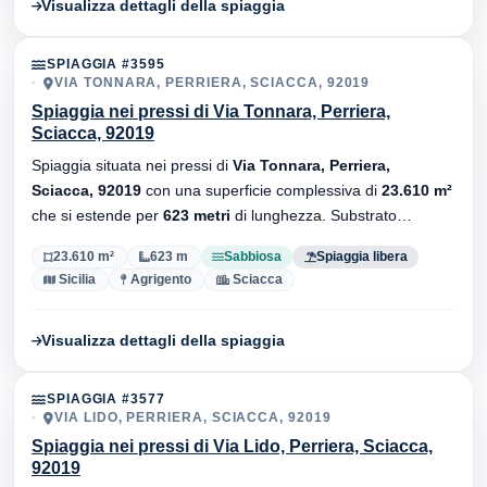
Visualizza dettagli della spiaggia
SPIAGGIA #3595
VIA TONNARA, PERRIERA, SCIACCA, 92019
Spiaggia nei pressi di Via Tonnara, Perriera,
Sciacca, 92019
Spiaggia situata nei pressi di
Via Tonnara, Perriera,
Sciacca, 92019
con una superficie complessiva di
23.610 m²
che si estende per
623 metri
di lunghezza. Substrato
sabbiosa
, senza stabilimenti balneari.
23.610 m²
623 m
Sabbiosa
Spiaggia libera
Sicilia
Agrigento
Sciacca
Visualizza dettagli della spiaggia
SPIAGGIA #3577
VIA LIDO, PERRIERA, SCIACCA, 92019
Spiaggia nei pressi di Via Lido, Perriera, Sciacca,
92019