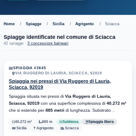
Home
/
Spiagge
/
Sicilia
/
Agrigento
/
Sciacca
Spiagge identificate nel comune di Sciacca
42 spiagge ·
3 concessioni balneari
SPIAGGIA #3645
VIA RUGGERO DI LAURIA, SCIACCA, 92019
Spiaggia nei pressi di Via Ruggero di Lauria,
Sciacca, 92019
Spiaggia situata nei pressi di
Via Ruggero di Lauria,
Sciacca, 92019
con una superficie complessiva di
40.272 m²
che si estende per
885 metri
di lunghezza. Substrato
sabbiosa
, senza stabilimenti balneari.
40.272 m²
885 m
Sabbiosa
Spiaggia libera
Sicilia
Agrigento
Sciacca