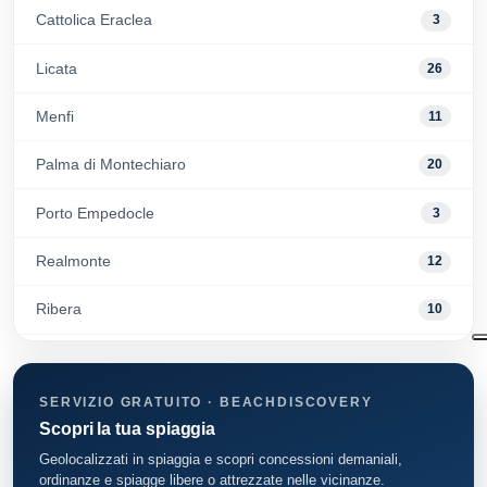
Cattolica Eraclea
3
Licata
26
Menfi
11
Palma di Montechiaro
20
Porto Empedocle
3
Realmonte
12
Ribera
10
Siculiana
9
SERVIZIO GRATUITO · BEACHDISCOVERY
Scopri la tua spiaggia
Geolocalizzati in spiaggia e scopri concessioni demaniali,
ordinanze e spiagge libere o attrezzate nelle vicinanze.