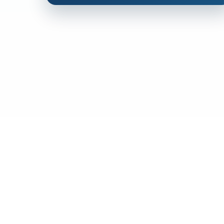
Trabia
12
Trappeto
12
Ustica
2