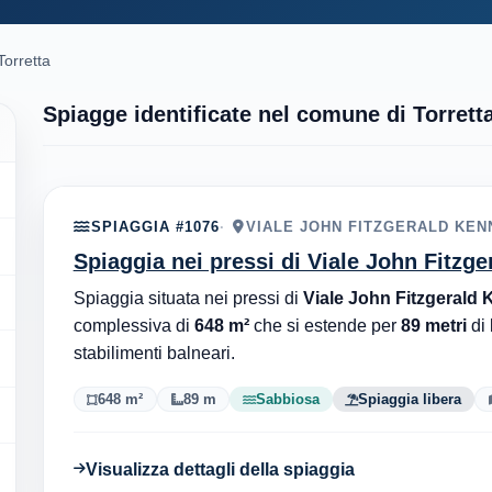
Torretta
Spiagge identificate nel comune di Torrett
SPIAGGIA #1076
VIALE JOHN FITZGERALD KEN
Spiaggia nei pressi di Viale John Fitzge
Spiaggia situata nei pressi di
Viale John Fitzgerald 
complessiva di
648 m²
che si estende per
89 metri
di 
stabilimenti balneari.
648 m²
89 m
Sabbiosa
Spiaggia libera
Visualizza dettagli della spiaggia