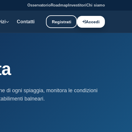
Osservatorio
Roadmap
Investitori
Chi siamo
izi
Contatti
Registrati
Accedi
E DATI
oni demaniali
ta
tti e canoni del demanio
oni balneari
, chioschi e spiagge attrezzate.
che di ogni spiaggia, monitora le condizioni
abilimenti balneari.
liano: dati tecnici e meteo.
ati
ostieri aggiornati mensilmente.