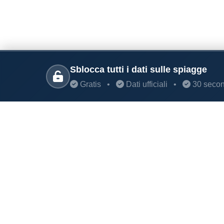
Sblocca tutti i dati sulle spiagge
Gratis
•
Dati ufficiali
•
30 secon
PARLANO DI NOI
Coste360.it