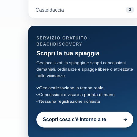
Casteldaccia
3
Cefalu'
32
SERVIZIO GRATUITO ·
Cinisi
7
BEACHDISCOVERY
Scopri la tua spiaggia
Ficarazzi
9
Geolocalizzati in spiaggia e scopri concessioni
demaniali, ordinanze e spiagge libere o attrezzate
Lascari
1
nelle vicinanze.
Palermo
Geolocalizzazione in tempo reale
29
Concessioni e visure a portata di mano
Nessuna registrazione richiesta
Santa Flavia
25
Termini Imerese
Scopri cosa c'è intorno a te
36
Terrasini
2