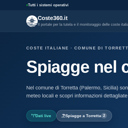
Tutti i sistemi operativi
Coste360.it
Il portale per la tutela e il monitoraggio delle coste ital
SERVIZI DIGITALI
COSTE ITALIANE · COMUNE DI TORRETT
Tutti i servizi digitali
Spiagge nel 
Visure, fascicoli, verifica conce
altro.
Visura concessione dem
marittima
Nel comune di Torretta (Palermo, Sicilia) so
Un documento sintetico della c
demaniale marittima
meteo locali e scopri informazioni dettagliate
Fascicolo evolutivo con
demaniale marittima
Dati live
Spiagge a Torretta
2
Storico completo ed evolutivo de
concessione demaniale marittim