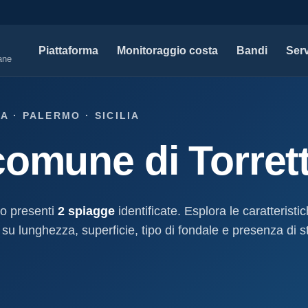
Piattaforma
Monitoraggio costa
Bandi
Serv
iane
SERVIZI PROFESSIONALI
MAPPE 
A · PALERMO · SICILIA
Tutti i servizi professionali
Concessi
comune di Torret
ssioni e
Soluzioni per studi tecnici, legali e PA.
Atti, sogge
marittimo.
Modello D1
aniale
Concessi
Progettazione e compilazione domande di
concessione.
Stabilimenti
no presenti
2 spiagge
identificate. Esplora le caratteristi
oncessione
Studi geologici costieri
Spiagge
 su lunghezza, superficie, tipo di fondale e presenza di st
Indagini, perizie e relazioni geologiche per il
Litorale ita
cessione
litorale.
I nostri d
lla
Open data c
a