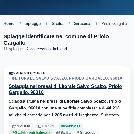
Home
/
Spiagge
/
Sicilia
/
Siracusa
/
Priolo Gargallo
Spiagge identificate nel comune di Priolo
Gargallo
11 spiagge ·
2 concessioni balneari
SPIAGGIA #3666
LITORALE SALVO SCALZO, PRIOLO GARGALLO, 96010
Spiaggia nei pressi di Litorale Salvo Scalzo, Priolo
Gargallo, 96010
Spiaggia situata nei pressi di
Litorale Salvo Scalzo, Priolo
Gargallo, 96010
con una superficie complessiva di
44.218
m²
che si estende per
1.205 metri
di lunghezza. Substrato
sabbiosa
, sono presenti stabilimenti balneari.
44.218 m²
1.205 m
Sabbiosa
Stabilimenti balneari
Sicilia
Siracusa