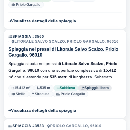
Priolo Gargallo
Visualizza dettagli della spiaggia
SPIAGGIA #3560
LITORALE SALVO SCALZO, PRIOLO GARGALLO, 96010
Spiaggia nei pressi di Litorale Salvo Scalzo, Priolo
Gargallo, 96010
Spiaggia situata nei pressi di
Litorale Salvo Scalzo, Priolo
Gargallo, 96010
con una superficie complessiva di
15.412
m²
che si estende per
535 metri
di lunghezza. Substrato
sabbiosa
, senza stabilimenti balneari.
15.412 m²
535 m
Sabbiosa
Spiaggia libera
Sicilia
Siracusa
Priolo Gargallo
Visualizza dettagli della spiaggia
SPIAGGIA #3533
PRIOLO GARGALLO, 96010