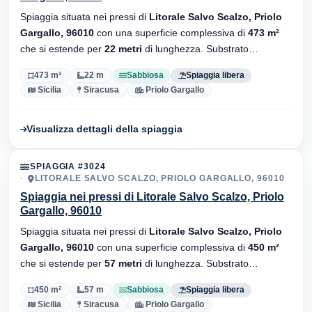
Spiaggia situata nei pressi di
Litorale Salvo Scalzo, Priolo
Gargallo, 96010
con una superficie complessiva di
473 m²
che si estende per
22 metri
di lunghezza. Substrato
sabbiosa
, senza stabilimenti balneari.
473 m²
22 m
Sabbiosa
Spiaggia libera
Sicilia
Siracusa
Priolo Gargallo
Visualizza dettagli della spiaggia
SPIAGGIA #3024
LITORALE SALVO SCALZO, PRIOLO GARGALLO, 96010
Spiaggia nei pressi di Litorale Salvo Scalzo, Priolo
Gargallo, 96010
Spiaggia situata nei pressi di
Litorale Salvo Scalzo, Priolo
Gargallo, 96010
con una superficie complessiva di
450 m²
che si estende per
57 metri
di lunghezza. Substrato
sabbiosa
, senza stabilimenti balneari.
450 m²
57 m
Sabbiosa
Spiaggia libera
Sicilia
Siracusa
Priolo Gargallo