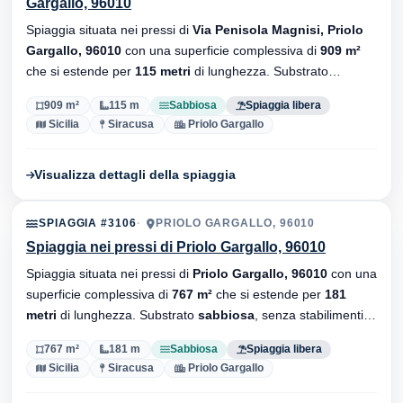
Gargallo, 96010
Spiaggia situata nei pressi di
Via Penisola Magnisi, Priolo
Gargallo, 96010
con una superficie complessiva di
909 m²
che si estende per
115 metri
di lunghezza. Substrato
sabbiosa
, senza stabilimenti balneari.
909 m²
115 m
Sabbiosa
Spiaggia libera
Sicilia
Siracusa
Priolo Gargallo
Visualizza dettagli della spiaggia
SPIAGGIA #3106
PRIOLO GARGALLO, 96010
Spiaggia nei pressi di Priolo Gargallo, 96010
Spiaggia situata nei pressi di
Priolo Gargallo, 96010
con una
superficie complessiva di
767 m²
che si estende per
181
metri
di lunghezza. Substrato
sabbiosa
, senza stabilimenti
balneari.
767 m²
181 m
Sabbiosa
Spiaggia libera
Sicilia
Siracusa
Priolo Gargallo