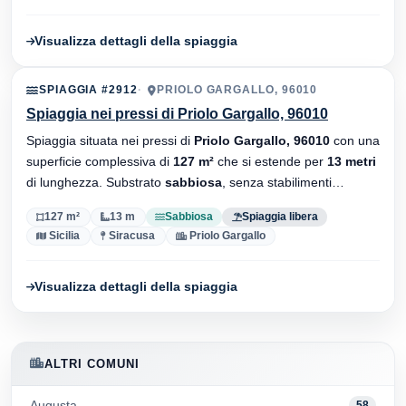
Visualizza dettagli della spiaggia
SPIAGGIA #2912
PRIOLO GARGALLO, 96010
Spiaggia nei pressi di Priolo Gargallo, 96010
Spiaggia situata nei pressi di
Priolo Gargallo, 96010
con una
superficie complessiva di
127 m²
che si estende per
13 metri
di lunghezza. Substrato
sabbiosa
, senza stabilimenti
balneari.
127 m²
13 m
Sabbiosa
Spiaggia libera
Sicilia
Siracusa
Priolo Gargallo
Visualizza dettagli della spiaggia
ALTRI COMUNI
Augusta
58