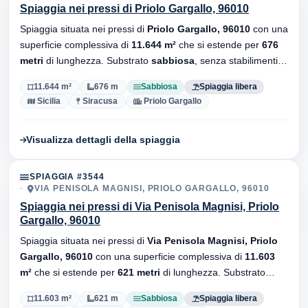
Spiaggia nei pressi di Priolo Gargallo, 96010
Spiaggia situata nei pressi di
Priolo Gargallo, 96010
con una
superficie complessiva di
11.644 m²
che si estende per
676
metri
di lunghezza. Substrato
sabbiosa
, senza stabilimenti
balneari.
11.644 m²
676 m
Sabbiosa
Spiaggia libera
Sicilia
Siracusa
Priolo Gargallo
Visualizza dettagli della spiaggia
SPIAGGIA #3544
VIA PENISOLA MAGNISI, PRIOLO GARGALLO, 96010
Spiaggia nei pressi di Via Penisola Magnisi, Priolo
Gargallo, 96010
Spiaggia situata nei pressi di
Via Penisola Magnisi, Priolo
Gargallo, 96010
con una superficie complessiva di
11.603
m²
che si estende per
621 metri
di lunghezza. Substrato
sabbiosa
, senza stabilimenti balneari.
11.603 m²
621 m
Sabbiosa
Spiaggia libera