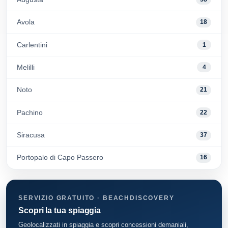
Avola
18
Carlentini
1
Melilli
4
Noto
21
Pachino
22
Siracusa
37
Portopalo di Capo Passero
16
SERVIZIO GRATUITO · BEACHDISCOVERY
Scopri la tua spiaggia
Geolocalizzati in spiaggia e scopri concessioni demaniali,