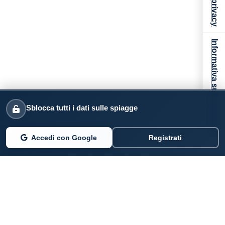
Informativa sulla raccolta
Sblocca tutti i dati sulle spiagge
Accedi con Google
Registrati
PARLANO DI NOI