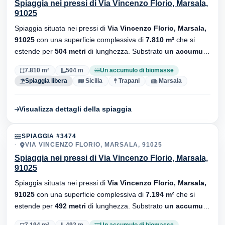
Spiaggia nei pressi di Via Vincenzo Florio, Marsala,
91025
Spiaggia situata nei pressi di
Via Vincenzo Florio, Marsala,
91025
con una superficie complessiva di
7.810 m²
che si
estende per
504 metri
di lunghezza. Substrato
un accumulo
di biomasse
, senza stabilimenti balneari.
7.810 m²
504 m
Un accumulo di biomasse
Spiaggia libera
Sicilia
Trapani
Marsala
Visualizza dettagli della spiaggia
SPIAGGIA #3474
VIA VINCENZO FLORIO, MARSALA, 91025
Spiaggia nei pressi di Via Vincenzo Florio, Marsala,
91025
Spiaggia situata nei pressi di
Via Vincenzo Florio, Marsala,
91025
con una superficie complessiva di
7.194 m²
che si
estende per
492 metri
di lunghezza. Substrato
un accumulo
di biomasse
, senza stabilimenti balneari.
7.194 m²
492 m
Un accumulo di biomasse