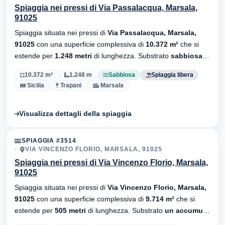
Spiaggia nei pressi di Via Passalacqua, Marsala,
91025
Spiaggia situata nei pressi di
Via Passalacqua, Marsala,
91025
con una superficie complessiva di
10.372 m²
che si
estende per
1.248 metri
di lunghezza. Substrato
sabbiosa
,
senza stabilimenti balneari.
10.372 m²
1.248 m
Sabbiosa
Spiaggia libera
Sicilia
Trapani
Marsala
Visualizza dettagli della spiaggia
SPIAGGIA #3514
VIA VINCENZO FLORIO, MARSALA, 91025
Spiaggia nei pressi di Via Vincenzo Florio, Marsala,
91025
Spiaggia situata nei pressi di
Via Vincenzo Florio, Marsala,
91025
con una superficie complessiva di
9.714 m²
che si
estende per
505 metri
di lunghezza. Substrato
un accumulo
di biomasse
, senza stabilimenti balneari.