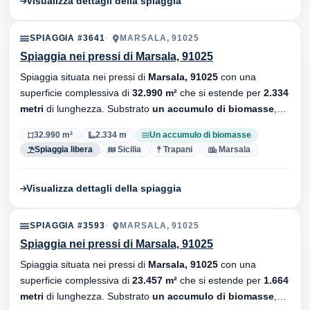
Visualizza dettagli della spiaggia
SPIAGGIA #3641
MARSALA, 91025
Spiaggia nei pressi di Marsala, 91025
Spiaggia situata nei pressi di
Marsala, 91025
con una
superficie complessiva di
32.990 m²
che si estende per
2.334
metri
di lunghezza. Substrato
un accumulo di biomasse
,
senza stabilimenti balneari.
32.990 m²
2.334 m
Un accumulo di biomasse
Spiaggia libera
Sicilia
Trapani
Marsala
Visualizza dettagli della spiaggia
SPIAGGIA #3593
MARSALA, 91025
Spiaggia nei pressi di Marsala, 91025
Spiaggia situata nei pressi di
Marsala, 91025
con una
superficie complessiva di
23.457 m²
che si estende per
1.664
metri
di lunghezza. Substrato
un accumulo di biomasse
,