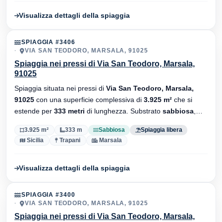
Visualizza dettagli della spiaggia
SPIAGGIA #3406
VIA SAN TEODORO, MARSALA, 91025
Spiaggia nei pressi di Via San Teodoro, Marsala,
91025
Spiaggia situata nei pressi di
Via San Teodoro, Marsala,
91025
con una superficie complessiva di
3.925 m²
che si
estende per
333 metri
di lunghezza. Substrato
sabbiosa
,
senza stabilimenti balneari.
3.925 m²
333 m
Sabbiosa
Spiaggia libera
Sicilia
Trapani
Marsala
Visualizza dettagli della spiaggia
SPIAGGIA #3400
VIA SAN TEODORO, MARSALA, 91025
Spiaggia nei pressi di Via San Teodoro, Marsala,