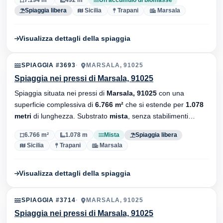
Spiaggia libera
Sicilia
Trapani
Marsala
Visualizza dettagli della spiaggia
SPIAGGIA #3693
MARSALA, 91025
Spiaggia nei pressi di Marsala, 91025
Spiaggia situata nei pressi di
Marsala, 91025
con una
superficie complessiva di
6.766 m²
che si estende per
1.078
metri
di lunghezza. Substrato
mista
, senza stabilimenti
balneari.
6.766 m²
1.078 m
Mista
Spiaggia libera
Sicilia
Trapani
Marsala
Visualizza dettagli della spiaggia
SPIAGGIA #3714
MARSALA, 91025
Spiaggia nei pressi di Marsala, 91025