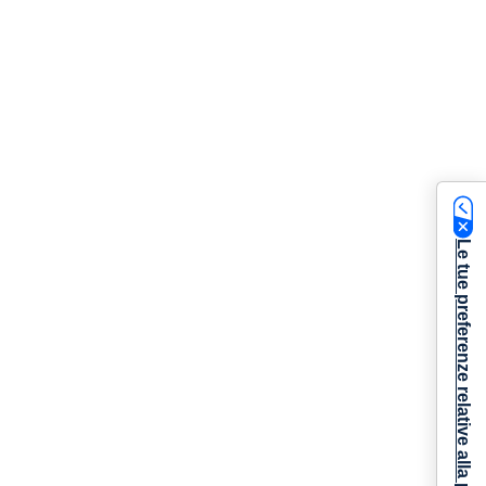
Le tue preferenze relative alla privacy