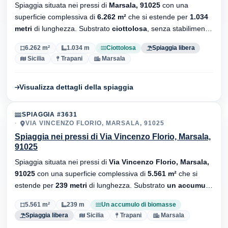
Spiaggia situata nei pressi di
Marsala, 91025
con una
superficie complessiva di
6.262 m²
che si estende per
1.034
metri
di lunghezza. Substrato
ciottolosa
, senza stabilimenti
balneari.
6.262 m²
1.034 m
Ciottolosa
Spiaggia libera
Sicilia
Trapani
Marsala
Visualizza dettagli della spiaggia
SPIAGGIA #3631
VIA VINCENZO FLORIO, MARSALA, 91025
Spiaggia nei pressi di Via Vincenzo Florio, Marsala,
91025
Spiaggia situata nei pressi di
Via Vincenzo Florio, Marsala,
91025
con una superficie complessiva di
5.561 m²
che si
estende per
239 metri
di lunghezza. Substrato
un accumulo
di biomasse
, senza stabilimenti balneari.
5.561 m²
239 m
Un accumulo di biomasse
Spiaggia libera
Sicilia
Trapani
Marsala