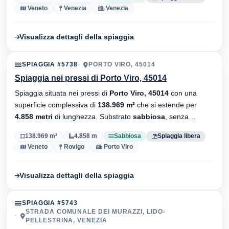
Veneto
Venezia
Venezia
Visualizza dettagli della spiaggia
SPIAGGIA #5738
PORTO VIRO, 45014
Spiaggia nei pressi di Porto Viro, 45014
Spiaggia situata nei pressi di
Porto Viro, 45014
con una
superficie complessiva di
138.969 m²
che si estende per
4.858 metri
di lunghezza. Substrato
sabbiosa
, senza
stabilimenti balneari.
138.969 m²
4.858 m
Sabbiosa
Spiaggia libera
Veneto
Rovigo
Porto Viro
Visualizza dettagli della spiaggia
SPIAGGIA #5743
STRADA COMUNALE DEI MURAZZI, LIDO-
PELLESTRINA, VENEZIA