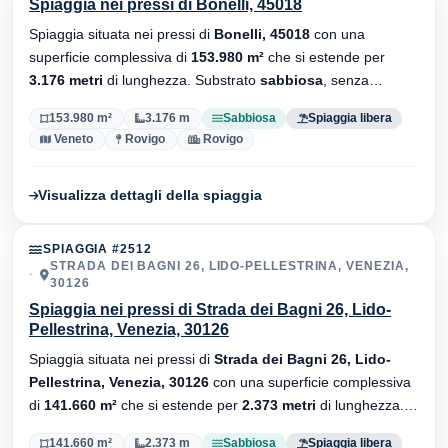
Spiaggia nei pressi di Bonelli, 45018
Spiaggia situata nei pressi di
Bonelli, 45018
con una
superficie complessiva di
153.980 m²
che si estende per
3.176 metri
di lunghezza. Substrato
sabbiosa
, senza
stabilimenti balneari.
153.980 m²
3.176 m
Sabbiosa
Spiaggia libera
Veneto
Rovigo
Rovigo
Visualizza dettagli della spiaggia
SPIAGGIA #2512
STRADA DEI BAGNI 26, LIDO-PELLESTRINA, VENEZIA,
30126
Spiaggia nei pressi di Strada dei Bagni 26, Lido-
Pellestrina, Venezia, 30126
Spiaggia situata nei pressi di
Strada dei Bagni 26, Lido-
Pellestrina, Venezia, 30126
con una superficie complessiva
di
141.660 m²
che si estende per
2.373 metri
di lunghezza.
Substrato
sabbiosa
, senza stabilimenti balneari.
141.660 m²
2.373 m
Sabbiosa
Spiaggia libera