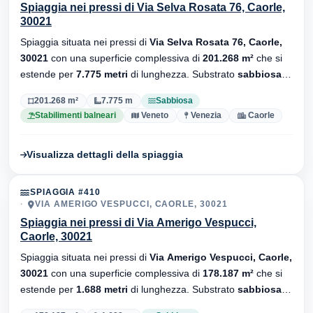
Spiaggia nei pressi di Via Selva Rosata 76, Caorle,
30021
Spiaggia situata nei pressi di
Via Selva Rosata 76, Caorle,
30021
con una superficie complessiva di
201.268 m²
che si
estende per
7.775 metri
di lunghezza. Substrato
sabbiosa
,
sono presenti stabilimenti balneari.
201.268 m²
7.775 m
Sabbiosa
Stabilimenti balneari
Veneto
Venezia
Caorle
Visualizza dettagli della spiaggia
SPIAGGIA #410
VIA AMERIGO VESPUCCI, CAORLE, 30021
Spiaggia nei pressi di Via Amerigo Vespucci,
Caorle, 30021
Spiaggia situata nei pressi di
Via Amerigo Vespucci, Caorle,
30021
con una superficie complessiva di
178.187 m²
che si
estende per
1.688 metri
di lunghezza. Substrato
sabbiosa
,
sono presenti stabilimenti balneari.