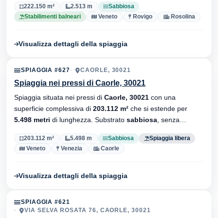
222.150 m²
2.513 m
Sabbiosa
Stabilimenti balneari
Veneto
Rovigo
Rosolina
Visualizza dettagli della spiaggia
SPIAGGIA #627
CAORLE, 30021
Spiaggia nei pressi di Caorle, 30021
Spiaggia situata nei pressi di
Caorle, 30021
con una
superficie complessiva di
203.112 m²
che si estende per
5.498 metri
di lunghezza. Substrato
sabbiosa
, senza
stabilimenti balneari.
203.112 m²
5.498 m
Sabbiosa
Spiaggia libera
Veneto
Venezia
Caorle
Visualizza dettagli della spiaggia
SPIAGGIA #621
VIA SELVA ROSATA 76, CAORLE, 30021