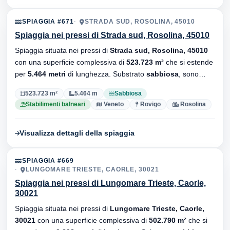
SPIAGGIA #671
STRADA SUD, ROSOLINA, 45010
Spiaggia nei pressi di Strada sud, Rosolina, 45010
Spiaggia situata nei pressi di
Strada sud, Rosolina, 45010
con una superficie complessiva di
523.723 m²
che si estende
per
5.464 metri
di lunghezza. Substrato
sabbiosa
, sono
presenti stabilimenti balneari.
523.723 m²
5.464 m
Sabbiosa
Stabilimenti balneari
Veneto
Rovigo
Rosolina
Visualizza dettagli della spiaggia
SPIAGGIA #669
LUNGOMARE TRIESTE, CAORLE, 30021
Spiaggia nei pressi di Lungomare Trieste, Caorle,
30021
Spiaggia situata nei pressi di
Lungomare Trieste, Caorle,
30021
con una superficie complessiva di
502.790 m²
che si