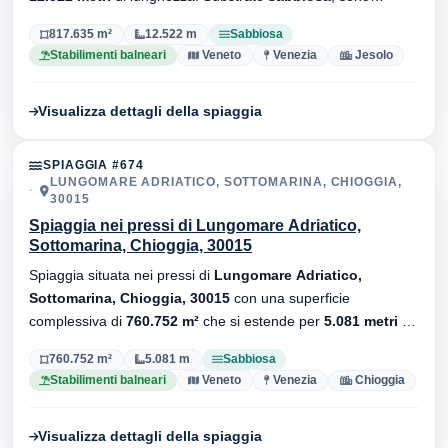
presenti stabilimenti balneari.
817.635 m²
12.522 m
Sabbiosa
Stabilimenti balneari
Veneto
Venezia
Jesolo
Visualizza dettagli della spiaggia
SPIAGGIA #674
LUNGOMARE ADRIATICO, SOTTOMARINA, CHIOGGIA,
30015
Spiaggia nei pressi di Lungomare Adriatico,
Sottomarina, Chioggia, 30015
Spiaggia situata nei pressi di
Lungomare Adriatico,
Sottomarina, Chioggia, 30015
con una superficie
complessiva di
760.752 m²
che si estende per
5.081 metri
di
lunghezza. Substrato
sabbiosa
, sono presenti stabilimenti
760.752 m²
5.081 m
Sabbiosa
balneari.
Stabilimenti balneari
Veneto
Venezia
Chioggia
Visualizza dettagli della spiaggia