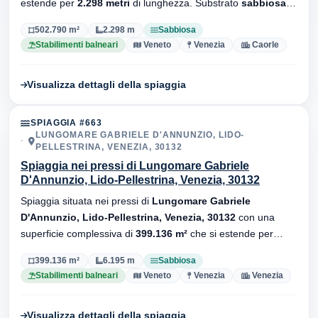
estende per
2.298 metri
di lunghezza. Substrato
sabbiosa
,
sono presenti stabilimenti balneari.
502.790 m²
2.298 m
Sabbiosa
Stabilimenti balneari
Veneto
Venezia
Caorle
Visualizza dettagli della spiaggia
SPIAGGIA #663
LUNGOMARE GABRIELE D'ANNUNZIO, LIDO-
PELLESTRINA, VENEZIA, 30132
Spiaggia nei pressi di Lungomare Gabriele
D'Annunzio, Lido-Pellestrina, Venezia, 30132
Spiaggia situata nei pressi di
Lungomare Gabriele
D'Annunzio, Lido-Pellestrina, Venezia, 30132
con una
superficie complessiva di
399.136 m²
che si estende per
6.195 metri
di lunghezza. Substrato
sabbiosa
, sono presenti
399.136 m²
6.195 m
Sabbiosa
stabilimenti balneari.
Stabilimenti balneari
Veneto
Venezia
Venezia
Visualizza dettagli della spiaggia