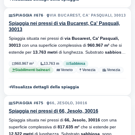
SPIAGGIA #676
VIA BUCAREST, CA' PASQUALI, 30013
Spiaggia nei pressi di via Bucarest, Ca' Pasquali,
30013
Spiaggia situata nei pressi di
via Bucarest, Ca' Pasquali,
30013
con una superficie complessiva di
960.967 m²
che si
estende per
13.763 metri
di lunghezza. Substrato
sabbiosa
,
sono presenti stabilimenti balneari.
960.967 m²
13.763 m
Sabbiosa
Stabilimenti balneari
Veneto
Venezia
Venezia
Visualizza dettagli della spiaggia
SPIAGGIA #675
66, JESOLO, 30016
Spiaggia nei pressi di 66, Jesolo, 30016
Spiaggia situata nei pressi di
66, Jesolo, 30016
con una
superficie complessiva di
817.635 m²
che si estende per
12.522 metri
di lunghezza. Substrato
sabbiosa
, sono