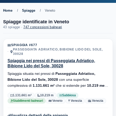
Home
/
Spiagge
/
Veneto
Spiagge identificate in Veneto
43 spiagge ·
747 concessioni balneari
SPIAGGIA #677
PASSEGGIATA ADRIATICO, BIBIONE LIDO DEL SOLE,
30028
Spiaggia nei pressi di Passeggiata Adriatico,
Bibione Lido del Sole, 30028
Spiaggia situata nei pressi di
Passeggiata Adriatico,
Bibione Lido del Sole, 30028
con una superficie
complessiva di
1.131.661 m²
che si estende per
10.219 metri
di lunghezza. Substrato
sabbiosa
, sono presenti stabilimenti
1.131.661 m²
10.219 m
Sabbiosa
balneari.
Stabilimenti balneari
Veneto
Venezia
Venezia
Visualizza dettagli della spiaggia