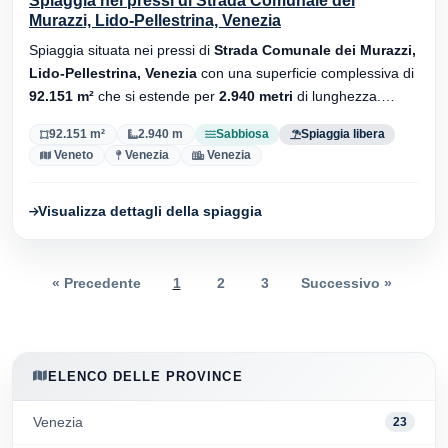
Spiaggia nei pressi di Strada Comunale dei
Murazzi, Lido-Pellestrina, Venezia
Spiaggia situata nei pressi di
Strada Comunale dei Murazzi,
Lido-Pellestrina, Venezia
con una superficie complessiva di
92.151 m²
che si estende per
2.940 metri
di lunghezza.
Substrato
sabbiosa
, senza stabilimenti balneari.
92.151 m²
2.940 m
Sabbiosa
Spiaggia libera
Veneto
Venezia
Venezia
Visualizza dettagli della spiaggia
« Precedente
1
2
3
Successivo »
ELENCO DELLE PROVINCE
Venezia
23