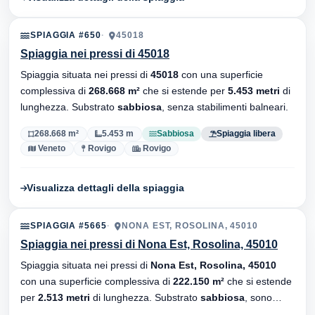
SPIAGGIA #650
45018
Spiaggia nei pressi di 45018
Spiaggia situata nei pressi di
45018
con una superficie
complessiva di
268.668 m²
che si estende per
5.453 metri
di
lunghezza. Substrato
sabbiosa
, senza stabilimenti balneari.
268.668 m²
5.453 m
Sabbiosa
Spiaggia libera
Veneto
Rovigo
Rovigo
Visualizza dettagli della spiaggia
SPIAGGIA #5665
NONA EST, ROSOLINA, 45010
Spiaggia nei pressi di Nona Est, Rosolina, 45010
Spiaggia situata nei pressi di
Nona Est, Rosolina, 45010
con una superficie complessiva di
222.150 m²
che si estende
per
2.513 metri
di lunghezza. Substrato
sabbiosa
, sono
presenti stabilimenti balneari.