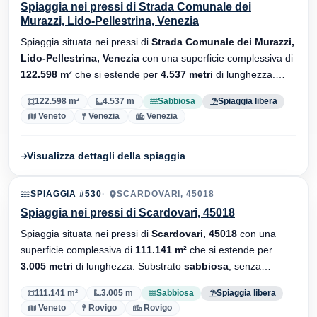
Spiaggia nei pressi di Strada Comunale dei
Murazzi, Lido-Pellestrina, Venezia
Spiaggia situata nei pressi di
Strada Comunale dei Murazzi,
Lido-Pellestrina, Venezia
con una superficie complessiva di
122.598 m²
che si estende per
4.537 metri
di lunghezza.
Substrato
sabbiosa
, senza stabilimenti balneari.
122.598 m²
4.537 m
Sabbiosa
Spiaggia libera
Veneto
Venezia
Venezia
Visualizza dettagli della spiaggia
SPIAGGIA #530
SCARDOVARI, 45018
Spiaggia nei pressi di Scardovari, 45018
Spiaggia situata nei pressi di
Scardovari, 45018
con una
superficie complessiva di
111.141 m²
che si estende per
3.005 metri
di lunghezza. Substrato
sabbiosa
, senza
stabilimenti balneari.
111.141 m²
3.005 m
Sabbiosa
Spiaggia libera
Veneto
Rovigo
Rovigo