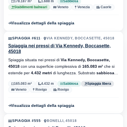
178.187 m²
1.688 m
Sabbiosa
Stabilimenti balneari
Veneto
Venezia
Caorle
Visualizza dettagli della spiaggia
SPIAGGIA #611
VIA KENNEDY, BOCCASETTE, 45018
Spiaggia nei pressi di Via Kennedy, Boccasette,
45018
Spiaggia situata nei pressi di
Via Kennedy, Boccasette,
45018
con una superficie complessiva di
165.083 m²
che si
estende per
4.432 metri
di lunghezza. Substrato
sabbiosa
,
senza stabilimenti balneari.
165.083 m²
4.432 m
Sabbiosa
Spiaggia libera
Veneto
Rovigo
Rovigo
Visualizza dettagli della spiaggia
SPIAGGIA #555
BONELLI, 45018