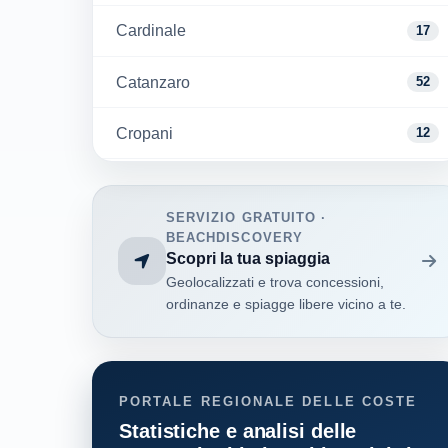
Cardinale
17
Catanzaro
52
Cropani
12
Davoli
3
SERVIZIO GRATUITO ·
Falerna
18
BEACHDISCOVERY
Scopri la tua spiaggia
Geolocalizzati e trova concessioni,
Gizzeria
26
ordinanze e spiagge libere vicino a te.
Guardavalle
21
Montepaone
6
PORTALE REGIONALE DELLE COSTE
Statistiche e analisi delle
San Sostene
4