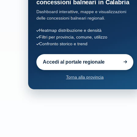
concessioni balneari in Calabria
Dashboard interattive, mappe e visualizzazioni
Santa Caterina dello Ionio
6
delle concessioni balneari regionali.
Sant'Andrea Apostolo dello Ionio
9
Heatmap distribuzione e densità
Filtri per provincia, comune, utilizzo
Confronto storico e trend
Sellia Marina
25
Soverato
64
Accedi al portale regionale
Stalettì
29
Torna alla provincia