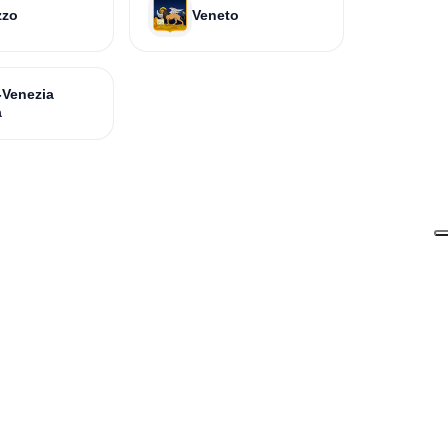
zzo
Veneto
i-Venezia
a