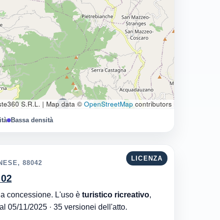
te360 S.R.L.
|
Map data ©
OpenStreetMap
contributors
ità
Bassa densità
LICENZA
NESE, 88042
 02
Comune di Nocera Terinese è l'ente che ha rilasciato la concessione. L'uso è
turistico ricreativo
,
. Aggiornata al 05/11/2025 · 35 versionei dell'atto.