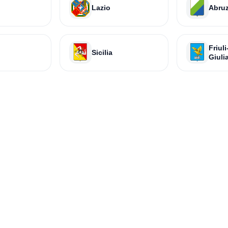
Lazio
Abru
Friul
Sicilia
Giuli