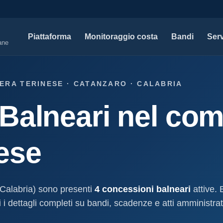
Piattaforma
Monitoraggio costa
Bandi
Serv
iane
SERVIZI PROFESSIONALI
MAPPE 
ERA TERINESE · CATANZARO · CALABRIA
Tutti i servizi professionali
Concessi
Balneari nel com
ssioni e
Soluzioni per studi tecnici, legali e PA.
Atti, sogge
marittimo.
Modello D1
aniale
Concessi
Progettazione e compilazione domande di
ese
concessione.
Stabilimenti
oncessione
Studi geologici costieri
Spiagge
Indagini, perizie e relazioni geologiche per il
Litorale ita
cessione
litorale.
Calabria) sono presenti
4 concessioni balneari
attive. 
I nostri d
i dettagli completi su bandi, scadenze e atti amministrativ
lla
Open data c
a