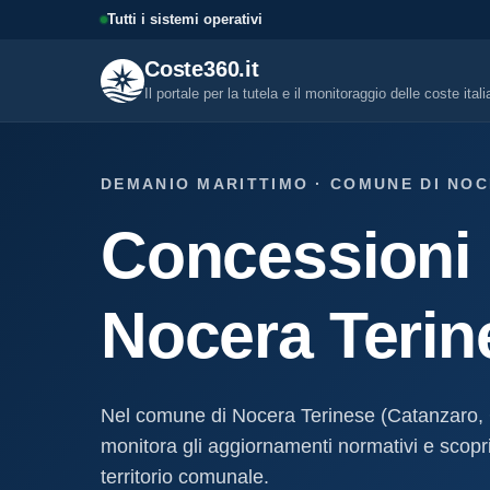
Tutti i sistemi operativi
Coste360.it
Il portale per la tutela e il monitoraggio delle coste ital
SERVIZI DIGITALI
DEMANIO MARITTIMO · COMUNE DI NOC
Tutti i servizi digitali
Concessioni 
Visure, fascicoli, verifica conce
altro.
Visura concessione dem
Nocera Terin
marittima
Un documento sintetico della c
demaniale marittima
Fascicolo evolutivo con
Nel comune di Nocera Terinese (Catanzaro, 
demaniale marittima
monitora gli aggiornamenti normativi e scopri 
Storico completo ed evolutivo de
concessione demaniale marittim
territorio comunale.