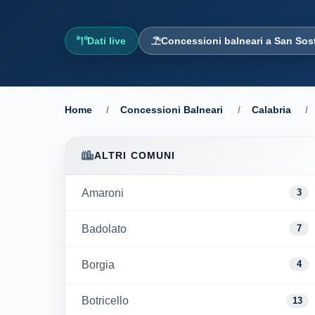
Dati live
Concessioni balneari a San Sos
Home
/
Concessioni Balneari
/
Calabria
/
ALTRI COMUNI
Amaroni
3
Badolato
7
Borgia
4
Botricello
13