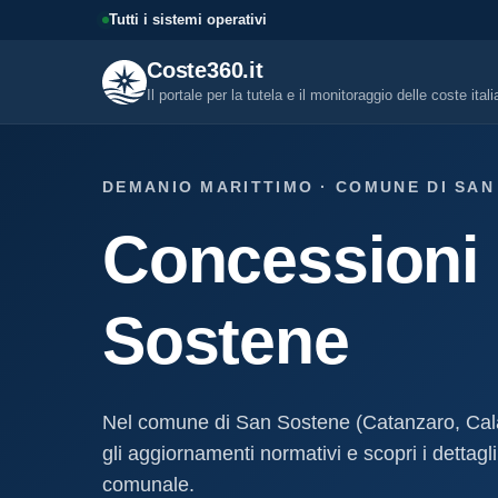
Tutti i sistemi operativi
Coste360.it
Il portale per la tutela e il monitoraggio delle coste ital
SERVIZI DIGITALI
DEMANIO MARITTIMO · COMUNE DI SAN
Tutti i servizi digitali
Concessioni 
Visure, fascicoli, verifica conce
altro.
Visura concessione dem
Sostene
marittima
Un documento sintetico della c
demaniale marittima
Fascicolo evolutivo con
Nel comune di San Sostene (Catanzaro, Cal
demaniale marittima
gli aggiornamenti normativi e scopri i dettagli
Storico completo ed evolutivo de
concessione demaniale marittim
comunale.