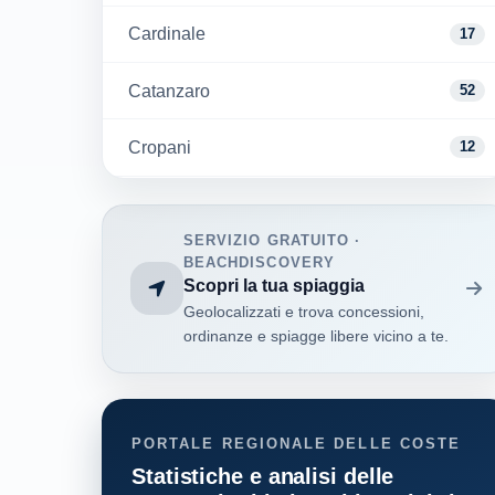
Cardinale
17
Catanzaro
52
Cropani
12
Davoli
3
SERVIZIO GRATUITO ·
Falerna
18
BEACHDISCOVERY
Scopri la tua spiaggia
Geolocalizzati e trova concessioni,
Gizzeria
26
ordinanze e spiagge libere vicino a te.
Guardavalle
21
Montepaone
6
PORTALE REGIONALE DELLE COSTE
Statistiche e analisi delle
Nocera Terinese
4