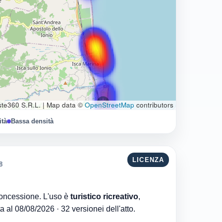
te360 S.R.L.
|
Map data ©
OpenStreetMap
contributors
ità
Bassa densità
LICENZA
8
Comune di San Sostene è l'ente che ha rilasciato la concessione. L'uso è
turistico ricreativo
,
. Aggiornata al 08/08/2026 · 32 versionei dell'atto.