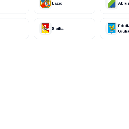
Lazio
Abru
Friul
Sicilia
Giuli