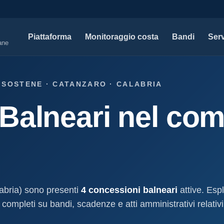
Piattaforma
Monitoraggio costa
Bandi
Serv
iane
SERVIZI PROFESSIONALI
MAPPE 
 SOSTENE · CATANZARO · CALABRIA
Tutti i servizi professionali
Concessi
Balneari nel com
ssioni e
Soluzioni per studi tecnici, legali e PA.
Atti, sogge
marittimo.
Modello D1
aniale
Concessi
Progettazione e compilazione domande di
concessione.
Stabilimenti
oncessione
Studi geologici costieri
Spiagge
Indagini, perizie e relazioni geologiche per il
Litorale ita
cessione
litorale.
abria) sono presenti
4 concessioni balneari
attive. Esp
I nostri d
 completi su bandi, scadenze e atti amministrativi relativi 
lla
Open data c
a