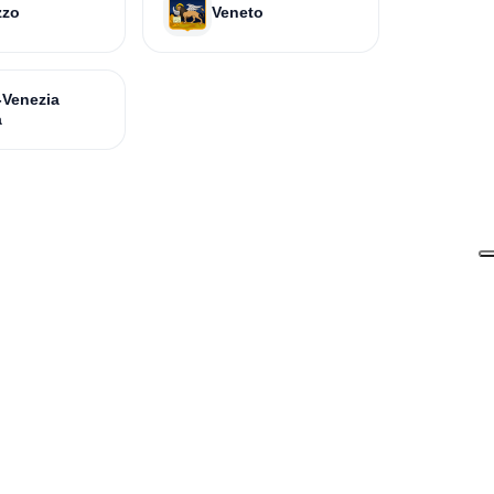
zzo
Veneto
i-Venezia
a