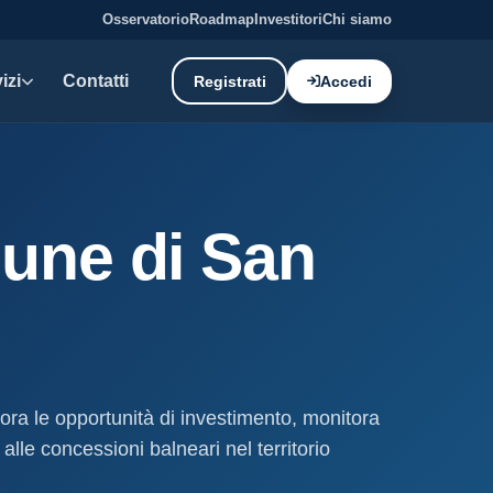
Osservatorio
Roadmap
Investitori
Chi siamo
izi
Contatti
Registrati
Accedi
E DATI
oni demaniali
une di San
tti e canoni del demanio
oni balneari
, chioschi e spiagge attrezzate.
liano: dati tecnici e meteo.
lora le opportunità di investimento, monitora
ati
alle concessioni balneari nel territorio
ostieri aggiornati mensilmente.