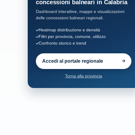
concessioni balneari in Calabria
Dashboard interattive, mappe e visualizzazioni
Santa Caterina dello Ionio
6
delle concessioni balneari regionali.
Sant'Andrea Apostolo dello Ionio
9
Heatmap distribuzione e densità
Filtri per provincia, comune, utilizzo
Confronto storico e trend
Sellia Marina
25
Soverato
64
Accedi al portale regionale
Stalettì
29
Torna alla provincia