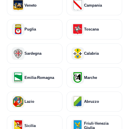
Veneto
Campania
Puglia
Toscana
Sardegna
Calabria
Emilia-Romagna
Marche
Lazio
Abruzzo
Friuli-Venezia
Sicilia
Giulia