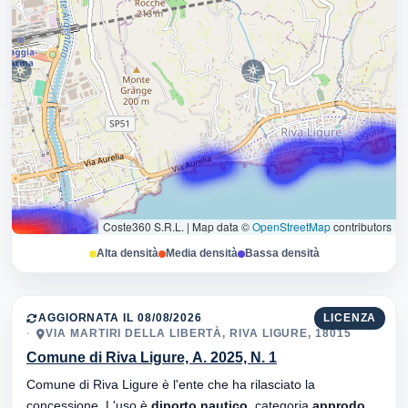
Coste360 S.R.L.
|
Map data ©
OpenStreetMap
contributors
Alta densità
Media densità
Bassa densità
AGGIORNATA IL 08/08/2026
LICENZA
VIA MARTIRI DELLA LIBERTÀ, RIVA LIGURE, 18015
Comune di Riva Ligure, A. 2025, N. 1
Comune di Riva Ligure è l'ente che ha rilasciato la
concessione. L'uso è
diporto nautico
, categoria
approdo