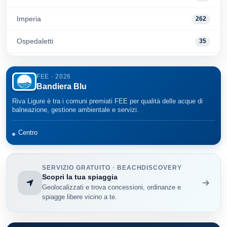
Imperia
262
Ospedaletti
35
Pompeiana
6
FEE · 2026
Bandiera Blu
San Bartolomeo al Mare
35
Riva Ligure è tra i comuni premiati FEE per qualità delle acque di
San Lorenzo al Mare
11
balneazione, gestione ambientale e servizi.
Sanremo
162
Centro
Santo Stefano al Mare
7
SERVIZIO GRATUITO · BEACHDISCOVERY
Taggia
Scopri la tua spiaggia
59
Geolocalizzati e trova concessioni, ordinanze e
spiagge libere vicino a te.
Vallecrosia
36
Ventimiglia
34