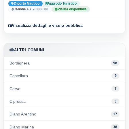
Diporto Nautico
Approdo Turistico
Canone > € 20.000,00
Visura disponibile
Visualizza dettagli e visura pubblica
ALTRI COMUNI
Bordighera
58
Castellaro
9
Cervo
7
Cipressa
3
Diano Arentino
17
Diano Marina
38