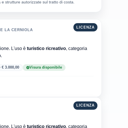
 e strutture autorizzate sul tratto di costa.
LICENZA
RE LA CERNIOLA
Comune di Maiori è l'ente che ha rilasciato la concessione. L'uso è
turistico ricreativo
, categoria
to.
 € 3.000,00
Visura disponibile
LICENZA
Comune di Maiori è l'ente che ha rilasciato la concessione. L'uso è
turistico ricreativo
, categoria