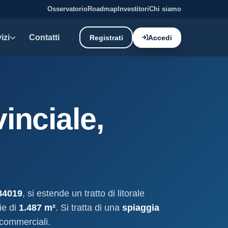
Osservatorio
Roadmap
Investitori
Chi siamo
izi
Contatti
Registrati
Accedi
E DATI
oni demaniali
inciale,
tti e canoni del demanio
oni balneari
, chioschi e spiagge attrezzate.
liano: dati tecnici e meteo.
 84019
, si estende un tratto di litorale
ati
ie di
1.487 m²
. Si tratta di una
spiaggia
ostieri aggiornati mensilmente.
 commerciali.