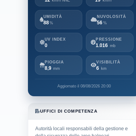
km/h NNE
km/h
UMIDITÀ
NUVOLOSITÀ
88
56
%
%
UV INDEX
PRESSIONE
0
1.016
mb
PIOGGIA
VISIBILITÀ
8,9
6
mm
km
Aggiornato il 08/08/2026 20:00
UFFICI DI COMPETENZA
Autorità locali responsabili della gestione e
della sicurezza delle aree balneari.