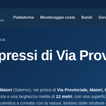
Piattaforma
Monitoraggio costa
Bandi
Serv
iane
SERVIZI PROFESSIONALI
MAPPE 
NIA
Tutti i servizi professionali
Concessi
pressi di Via Prov
ssioni e
Soluzioni per studi tecnici, legali e PA.
Atti, sogge
marittimo.
Modello D1
aniale
Concessi
Progettazione e compilazione domande di
concessione.
Stabilimenti
oncessione
Studi geologici costieri
Spiagge
Indagini, perizie e relazioni geologiche per il
Litorale ita
cessione
litorale.
Maiori
(Salerno), nei pressi di
Via Provinciale, Maiori,
I nostri d
osta e una larghezza media di
12 metri
, con una superfic
lla
Open data c
a
autentica a contatto con la natura, lontano dalle strutture