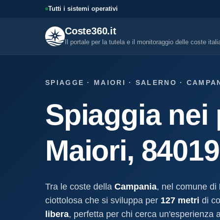
Tutti i sistemi operativi
Coste360.it
Il portale per la tutela e il monitoraggio delle coste ital
SERVIZI DIGITALI
SPIAGGE · MAIORI · SALERNO · CAMPA
Tutti i servizi digitali
Spiaggia nei 
Visure, fascicoli, verifica conce
altro.
Visura concessione dem
Maiori, 84019
marittima
Un documento sintetico della c
demaniale marittima
Fascicolo evolutivo con
Tra le coste della
Campania
, nel comune di
demaniale marittima
ciottolosa che si sviluppa per
127 metri
di c
Storico completo ed evolutivo de
concessione demaniale marittim
libera
, perfetta per chi cerca un'esperienza 