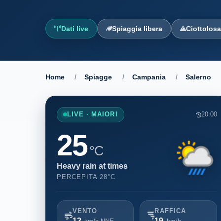
Dati live
Spiaggia libera
Ciottolos
Home
/
Spiagge
/
Campania
/
Salerno
LIVE · MAIORI
20:00
25
°C
Heavy rain at times
PERCEPITA 28°C
VENTO
RAFFICA
12
19