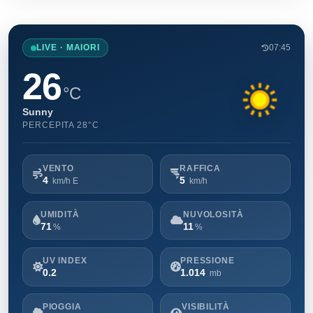
LIVE · MAIORI
07:45
26
°C
Sunny
PERCEPITA 28°C
VENTO
RAFFICA
4
5
km/h E
km/h
UMIDITÀ
NUVOLOSITÀ
71
11
%
%
UV INDEX
PRESSIONE
0.2
1.014
mb
PIOGGIA
VISIBILITÀ