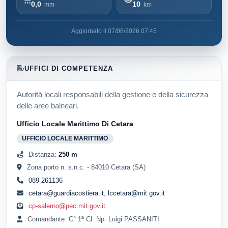
0,0
10
mm
km
Aggiornato il 07/08/2026 07:45
UFFICI DI COMPETENZA
Autorità locali responsabili della gestione e della sicurezza
delle aree balneari.
Ufficio Locale Marittimo Di Cetara
UFFICIO LOCALE MARITTIMO
Distanza:
250 m
Zona porto n. s.n.c. - 84010 Cetara (SA)
089 261136
cetara@guardiacostiera.it
,
lccetara@mit.gov.it
cp-salerno@pec.mit.gov.it
Comandante: C° 1ª Cl. Np. Luigi PASSANITI