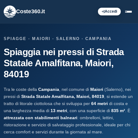
Coste360.it
Accedi
SPIAGGE · MAIORI · SALERNO · CAMPANIA
Spiaggia nei pressi di Strada
Statale Amalfitana, Maiori,
84019
Tra le coste della
Campania
, nel comune di
Maiori
(Salerno), nei
pressi di
Strada Statale Amalfitana, Maiori, 84019
, si estende un
tratto di litorale ciottolosa che si sviluppa per
64 metri
di costa e
una larghezza media di
13 metri
, con una superficie di
835 m²
. È
attrezzata con stabilimenti balneari
: ombrelloni, lettini,
ristorazione e servizio di salvataggio professionale, ideale per chi
cerca comfort e servizi durante la giornata al mare.