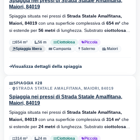
Spiaggia nei pressi di Strada Statale Amalfitana,
Maiori, 84019
Spiaggia situata nei pressi di
Strada Statale Amalfitana,
Maiori, 84019
con una superficie complessiva di
654 m²
che
si estende per
56 metri
di lunghezza. Substrato
ciottolosa
,
senza stabilimenti balneari.
654 m²
56 m
Ciottolosa
Piccola
Spiaggia libera
Campania
Salerno
Maiori
Visualizza dettagli della spiaggia
SPIAGGIA #28
STRADA STATALE AMALFITANA, MAIORI, 84019
Spiaggia nei pressi di Strada Statale Amalfitana,
Maiori, 84019
Spiaggia situata nei pressi di
Strada Statale Amalfitana,
Maiori, 84019
con una superficie complessiva di
314 m²
che
si estende per
24 metri
di lunghezza. Substrato
ciottolosa
,
senza stabilimenti balneari.
314 m²
24 m
Ciottolosa
Piccola