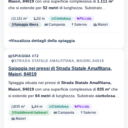
Maiori, 84019
con una superficie complessiva di
1.111 m²
che si estende per
52 metri
di lunghezza. Substrato
ciottolosa
, senza stabilimenti balneari.
1.111 m²
52 m
Ciottolosa
Piccola
Spiaggia libera
Campania
Salerno
Maiori
Visualizza dettagli della spiaggia
SPIAGGIA #72
STRADA STATALE AMALFITANA, MAIORI, 84019
Spiaggia nei pressi di Strada Statale Amalfitana,
Maiori, 84019
Spiaggia situata nei pressi di
Strada Statale Amalfitana,
Maiori, 84019
con una superficie complessiva di
835 m²
che
si estende per
64 metri
di lunghezza. Substrato
ciottolosa
,
sono presenti stabilimenti balneari.
835 m²
64 m
Ciottolosa
Piccola
Stabilimenti balneari
Campania
Salerno
Maiori