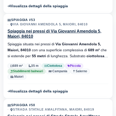
Visualizza dettagli della spiaggia
SPIAGGIA #53
VIA GIOVANNI AMENDOLA 5, MAIORI, 84010
Spiaggia nei pressi di Via Giovanni Amendola 5,
Maiori, 84010
Spiaggia situata nei pressi di
Via Giovanni Amendola 5,
Maiori, 84010
con una superficie complessiva di
689 m²
che
si estende per
55 metri
di lunghezza. Substrato
ciottolosa
,
sono presenti stabilimenti balneari.
689 m²
55 m
Ciottolosa
Piccola
Stabilimenti balneari
Campania
Salerno
Maiori
Visualizza dettagli della spiaggia
SPIAGGIA #50
STRADA STATALE AMALFITANA, MAIORI, 84019