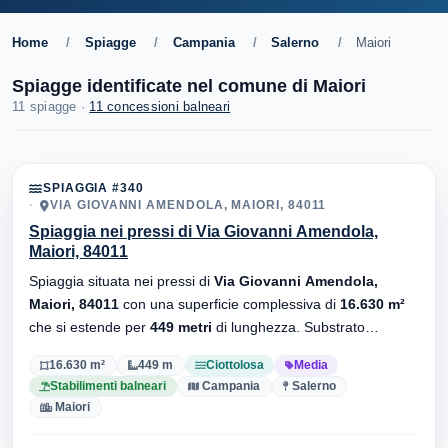
Home
/
Spiagge
/
Campania
/
Salerno
/
Maiori
Spiagge identificate nel comune di Maiori
11 spiagge ·
11 concessioni balneari
SPIAGGIA #340
VIA GIOVANNI AMENDOLA, MAIORI, 84011
Spiaggia nei pressi di Via Giovanni Amendola,
Maiori, 84011
Spiaggia situata nei pressi di
Via Giovanni Amendola,
Maiori, 84011
con una superficie complessiva di
16.630 m²
che si estende per
449 metri
di lunghezza. Substrato
ciottolosa
, sono presenti stabilimenti balneari.
16.630 m²
449 m
Ciottolosa
Media
Stabilimenti balneari
Campania
Salerno
Maiori