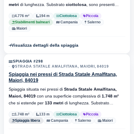
metri
di lunghezza. Substrato
ciottolosa
, sono presenti
stabilimenti balneari.
4.776 m²
194 m
Ciottolosa
Piccola
Stabilimenti balneari
Campania
Salerno
Maiori
Visualizza dettagli della spiaggia
SPIAGGIA #298
STRADA STATALE AMALFITANA, MAIORI, 84019
Spiaggia nei pressi di Strada Statale Amalfitana,
Maiori, 84019
Spiaggia situata nei pressi di
Strada Statale Amalfitana,
Maiori, 84019
con una superficie complessiva di
1.748 m²
che si estende per
133 metri
di lunghezza. Substrato
ciottolosa
, senza stabilimenti balneari.
1.748 m²
133 m
Ciottolosa
Piccola
Spiaggia libera
Campania
Salerno
Maiori