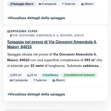
Spiaggia libera
Campania
Salerno
Maiori
Visualizza dettagli della spiaggia
SPIAGGIA #2450
VIA GIOVANNI AMENDOLA 4, MAIORI, 84010
Spiaggia nei pressi di Via Giovanni Amendola 4,
Maiori, 84010
Spiaggia situata nei pressi di
Via Giovanni Amendola 4,
Maiori, 84010
con una superficie complessiva di
293 m²
che
si estende per
22 metri
di lunghezza. Substrato
sabbiosa
,
sono presenti stabilimenti balneari.
293 m²
22 m
Sabbiosa
Stabilimenti balneari
Campania
Salerno
Maiori
Visualizza dettagli della spiaggia