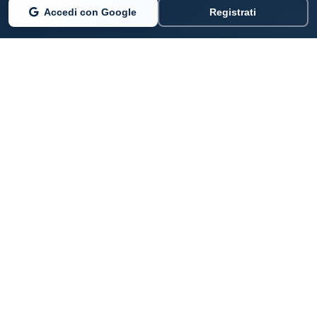
Accedi con Google
Registrati
PARLANO DI NOI
Coste360.it
SERVIZI DIGITALI
Per privati cittadini
Per professionisti e imprenditori
Per pubbliche amministrazioni