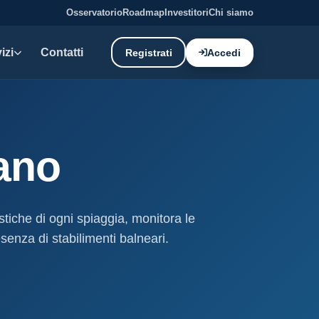
Osservatorio
Roadmap
Investitori
Chi siamo
izi
Contatti
Registrati
Accedi
E DATI
oni demaniali
ano
tti e canoni del demanio
oni balneari
, chioschi e spiagge attrezzate.
istiche di ogni spiaggia, monitora le
senza di stabilimenti balneari.
liano: dati tecnici e meteo.
ati
ostieri aggiornati mensilmente.