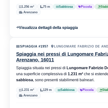
1.256 m²
75 m
Sabbiosa
Piccola
Stabi
Arenzano
Visualizza dettagli della spiaggia
SPIAGGIA #1957
LUNGOMARE FABRIZIO DE AND
Spiaggia nei pressi di Lungomare Fabri
Arenzano, 16011
Spiaggia situata nei pressi di
Lungomare Fabrizio De
una superficie complessiva di
1.231 m²
che si estend
sabbiosa
, sono presenti stabilimenti balneari.
1.231 m²
129 m
Sabbiosa
Piccola
Sta
Arenzano