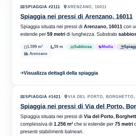
SPIAGGIA #2111
ARENZANO, 16011
Spiaggia nei pressi di Arenzano, 16011
Spiaggia situata nei pressi di
Arenzano, 16011
con un
estende per
59 metri
di lunghezza. Substrato
sabbio
1.599 m²
59 m
Sabbiosa
Media
Spiagg
Arenzano
Visualizza dettagli della spiaggia
SPIAGGIA #1421
VIA DEL PORTO, BORGHETTO,
Spiaggia nei pressi di Via del Porto, B
Spiaggia situata nei pressi di
Via del Porto, Borghet
complessiva di
1.256 m²
che si estende per
75 metri
d
presenti stabilimenti balneari.