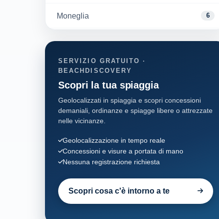
Moneglia
6
Rapallo
13
SERVIZIO GRATUITO ·
Recco
6
BEACHDISCOVERY
Scopri la tua spiaggia
Santa Margherita Ligure
13
Geolocalizzati in spiaggia e scopri concessioni
demaniali, ordinanze e spiagge libere o attrezzate
Sestri Levante
13
nelle vicinanze.
Sori
Geolocalizzazione in tempo reale
1
Concessioni e visure a portata di mano
Nessuna registrazione richiesta
Zoagli
4
Scopri cosa c'è intorno a te