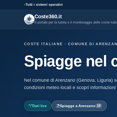
Tutti i sistemi operativi
Coste360.it
Il portale per la tutela e il monitoraggio delle coste ital
SERVIZI DIGITALI
COSTE ITALIANE · COMUNE DI ARENZAN
Tutti i servizi digitali
Spiagge nel 
Visure, fascicoli, verifica conce
altro.
Visura concessione dem
marittima
Nel comune di Arenzano (Genova, Liguria) 
Un documento sintetico della c
demaniale marittima
condizioni meteo locali e scopri informazioni 
Fascicolo evolutivo con
demaniale marittima
Dati live
Spiagge a Arenzano
10
Storico completo ed evolutivo de
concessione demaniale marittim