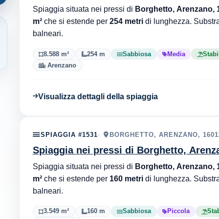
Spiaggia situata nei pressi di
Borghetto, Arenzano, 
m²
che si estende per
254 metri
di lunghezza. Substr
balneari.
8.588 m²
254 m
Sabbiosa
Media
Stabi
Arenzano
Visualizza dettagli della spiaggia
SPIAGGIA #1531
BORGHETTO, ARENZANO, 1601
Spiaggia nei pressi di Borghetto, Arenz
Spiaggia situata nei pressi di
Borghetto, Arenzano, 
m²
che si estende per
160 metri
di lunghezza. Substr
balneari.
3.549 m²
160 m
Sabbiosa
Piccola
Sta