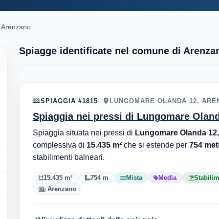
Arenzano
Spiagge identificate nel comune di Arenza
SPIAGGIA #1815
LUNGOMARE OLANDA 12, AREN
Spiaggia nei pressi di Lungomare Oland
Spiaggia situata nei pressi di
Lungomare Olanda 12,
complessiva di
15.435 m²
che si estende per
754 metr
stabilimenti balneari.
15.435 m²
754 m
Mista
Media
Stabilim
Arenzano