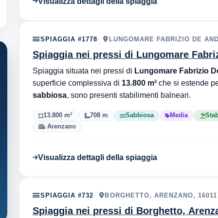
Visualizza dettagli della spiaggia
SPIAGGIA #1778
LUNGOMARE FABRIZIO DE AND
Spiaggia nei pressi di Lungomare Fabri
Spiaggia situata nei pressi di
Lungomare Fabrizio De
superficie complessiva di
13.800 m²
che si estende p
sabbiosa
, sono presenti stabilimenti balneari.
13.800 m²
708 m
Sabbiosa
Media
Stab
Arenzano
Visualizza dettagli della spiaggia
SPIAGGIA #732
BORGHETTO, ARENZANO, 16011
Spiaggia nei pressi di Borghetto, Arenz