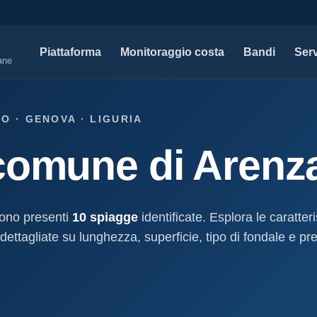
Piattaforma
Monitoraggio costa
Bandi
Serv
iane
SERVIZI PROFESSIONALI
MAPPE 
O · GENOVA · LIGURIA
Tutti i servizi professionali
Concessi
comune di Arenz
ssioni e
Soluzioni per studi tecnici, legali e PA.
Atti, sogge
marittimo.
Modello D1
aniale
Concessi
Progettazione e compilazione domande di
concessione.
Stabilimenti
sono presenti
10 spiagge
identificate. Esplora le caratter
oncessione
Studi geologici costieri
Spiagge
dettagliate su lunghezza, superficie, tipo di fondale e pre
Indagini, perizie e relazioni geologiche per il
Litorale ita
cessione
litorale.
I nostri d
lla
Open data c
a