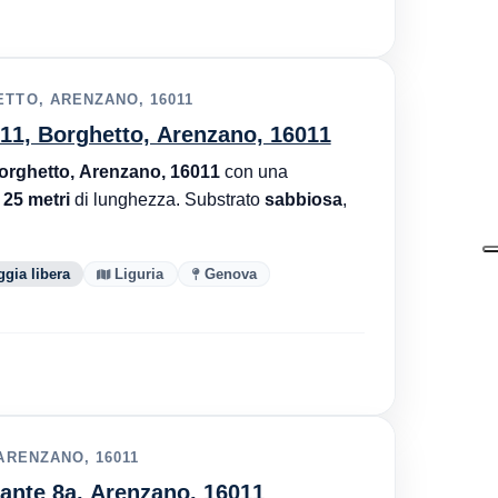
ETTO, ARENZANO, 16011
011, Borghetto, Arenzano, 16011
orghetto, Arenzano, 16011
con una
r
25 metri
di lunghezza. Substrato
sabbiosa
,
ggia libera
Liguria
Genova
 ARENZANO, 16011
vante 8a, Arenzano, 16011