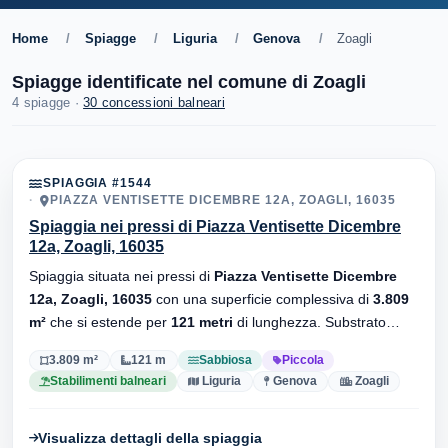
Home
/
Spiagge
/
Liguria
/
Genova
/
Zoagli
Spiagge identificate nel comune di Zoagli
4 spiagge ·
30 concessioni balneari
SPIAGGIA #1544
PIAZZA VENTISETTE DICEMBRE 12A, ZOAGLI, 16035
Spiaggia nei pressi di Piazza Ventisette Dicembre
12a, Zoagli, 16035
Spiaggia situata nei pressi di
Piazza Ventisette Dicembre
12a, Zoagli, 16035
con una superficie complessiva di
3.809
m²
che si estende per
121 metri
di lunghezza. Substrato
sabbiosa
, sono presenti stabilimenti balneari.
3.809 m²
121 m
Sabbiosa
Piccola
Stabilimenti balneari
Liguria
Genova
Zoagli
Visualizza dettagli della spiaggia