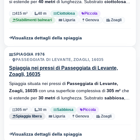
si estende per
40 metri
di lunghezza. Substrato
ciottolosa
,
sono presenti stabilimenti balneari.
415 m²
40 m
Ciottolosa
Piccola
Stabilimenti balneari
Liguria
Genova
Zoagli
Visualizza dettagli della spiaggia
SPIAGGIA #976
PASSEGGIATA DI LEVANTE, ZOAGLI, 16035
Spiaggia nei pressi di Passeggiata di Levante,
Zoagli, 16035
Spiaggia situata nei pressi di
Passeggiata di Levante,
Zoagli, 16035
con una superficie complessiva di
305 m²
che
si estende per
30 metri
di lunghezza. Substrato
sabbiosa
,
senza stabilimenti balneari.
305 m²
30 m
Sabbiosa
Piccola
Spiaggia libera
Liguria
Genova
Zoagli
Visualizza dettagli della spiaggia