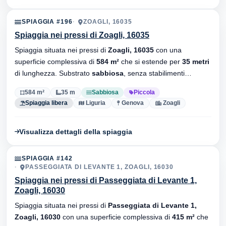
SPIAGGIA #196
ZOAGLI, 16035
Spiaggia nei pressi di Zoagli, 16035
Spiaggia situata nei pressi di
Zoagli, 16035
con una
superficie complessiva di
584 m²
che si estende per
35 metri
di lunghezza. Substrato
sabbiosa
, senza stabilimenti
balneari.
584 m²
35 m
Sabbiosa
Piccola
Spiaggia libera
Liguria
Genova
Zoagli
Visualizza dettagli della spiaggia
SPIAGGIA #142
PASSEGGIATA DI LEVANTE 1, ZOAGLI, 16030
Spiaggia nei pressi di Passeggiata di Levante 1,
Zoagli, 16030
Spiaggia situata nei pressi di
Passeggiata di Levante 1,
Zoagli, 16030
con una superficie complessiva di
415 m²
che