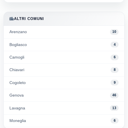
ALTRI COMUNI
Arenzano
10
Bogliasco
4
Camogli
6
Chiavari
8
Cogoleto
9
Genova
46
Lavagna
13
Moneglia
6