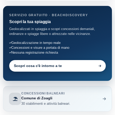
Rapallo
13
SERVIZIO GRATUITO · BEACHDISCOVERY
Recco
6
Scopri la tua spiaggia
Santa Margherita Ligure
13
Geolocalizzati in spiaggia e scopri concessioni demaniali,
ordinanze e spiagge libere o attrezzate nelle vicinanze.
Sestri Levante
13
Geolocalizzazione in tempo reale
Concessioni e visure a portata di mano
Sori
1
Nessuna registrazione richiesta
Scopri cosa c'è intorno a te
CONCESSIONI BALNEARI
Comune di Zoagli
30 stabilimenti e attività balneari.