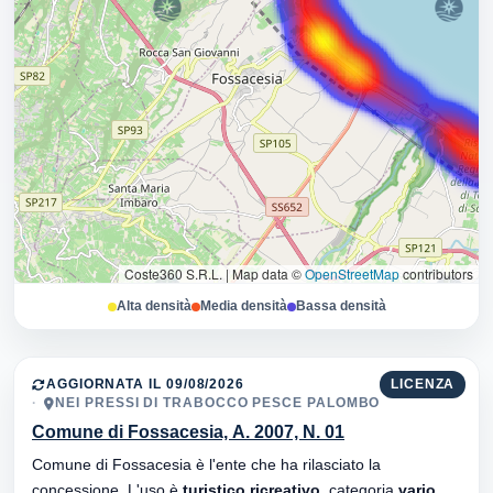
Coste360 S.R.L.
|
Map data ©
OpenStreetMap
contributors
Alta densità
Media densità
Bassa densità
AGGIORNATA IL 09/08/2026
LICENZA
NEI PRESSI DI TRABOCCO PESCE PALOMBO
Comune di Fossacesia, A. 2007, N. 01
Comune di Fossacesia è l'ente che ha rilasciato la
concessione. L'uso è
turistico ricreativo
, categoria
vario
.