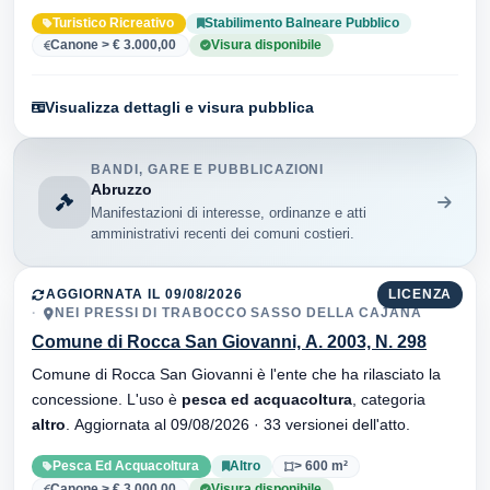
35 versionei dell'atto.
Turistico Ricreativo
Stabilimento Balneare Pubblico
Canone > € 3.000,00
Visura disponibile
Visualizza dettagli e visura pubblica
BANDI, GARE E PUBBLICAZIONI
Abruzzo
Manifestazioni di interesse, ordinanze e atti
amministrativi recenti dei comuni costieri.
AGGIORNATA IL 09/08/2026
LICENZA
NEI PRESSI DI TRABOCCO SASSO DELLA CAJANA
Comune di Rocca San Giovanni, A. 2003, N. 298
Comune di Rocca San Giovanni è l'ente che ha rilasciato la
concessione. L'uso è
pesca ed acquacoltura
, categoria
altro
. Aggiornata al 09/08/2026 · 33 versionei dell'atto.
Pesca Ed Acquacoltura
Altro
> 600 m²
Canone > € 3.000,00
Visura disponibile