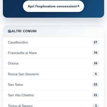
Apri l'esploratore concessioni
ALTRI COMUNI
Casalbordino
27
Francavilla al Mare
70
Ortona
34
Rocca San Giovanni
5
San Salvo
53
San Vito Chietino
21
Torino di Sangro
3