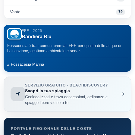
Vasto
79
FEE · 2026
Bandiera Blu
Fossacesia è tra i comuni premiati FEE per qualità delle acque di
balneazione, gestione ambientale e servizi.
Fossacesia Marina
SERVIZIO GRATUITO · BEACHDISCOVERY
Scopri la tua spiaggia
Geolocalizzati e trova concessioni, ordinanze e
spiagge libere vicino a te.
PORTALE REGIONALE DELLE COSTE