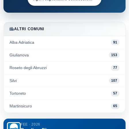
ALTRI COMUNI
Alba Adriatica
91
Giulianova
153
Roseto degli Abruzzi
77
Silvi
107
Tortoreto
57
Martinsicuro
65
FEE · 2026