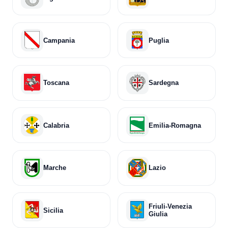
Campania
Puglia
Toscana
Sardegna
Calabria
Emilia-Romagna
Marche
Lazio
Friuli-Venezia
Sicilia
Giulia