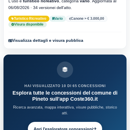
L'uso è
turistico ricreativo
, categoria
vario
. Aggiornata al
06/08/2026 · 34 versionei dell'atto.
Turistico Ricreativo
Vario
Canone > € 3.000,00
Visura disponibile
Visualizza dettagli e visura pubblica
HAI VISUALIZZATO 10 DI 65 CONCESSIONI
Esplora tutte le concessioni del comune di
Pineto sull'app Coste360.it
Ricerca avanzata, mappa interattiva, visure pubbliche, storico
atti.
Apri l'esploratore concessioni