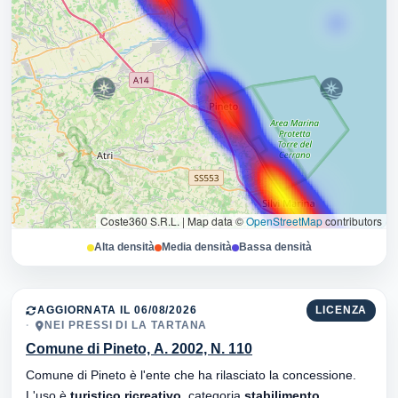
Coste360 S.R.L.
|
Map data ©
OpenStreetMap
contributors
Alta densità
Media densità
Bassa densità
AGGIORNATA IL 06/08/2026
LICENZA
NEI PRESSI DI LA TARTANA
Comune di Pineto, A. 2002, N. 110
Comune di Pineto è l'ente che ha rilasciato la concessione.
L'uso è
turistico ricreativo
, categoria
stabilimento