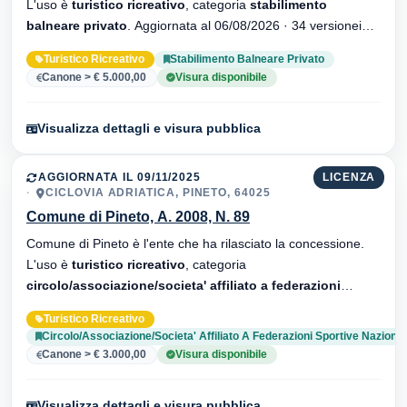
L'uso è
turistico ricreativo
, categoria
stabilimento
balneare privato
. Aggiornata al 06/08/2026 · 34 versionei
dell'atto.
Turistico Ricreativo
Stabilimento Balneare Privato
Canone > € 5.000,00
Visura disponibile
Visualizza dettagli e visura pubblica
AGGIORNATA IL 09/11/2025
LICENZA
CICLOVIA ADRIATICA, PINETO, 64025
Comune di Pineto, A. 2008, N. 89
Comune di Pineto è l'ente che ha rilasciato la concessione.
L'uso è
turistico ricreativo
, categoria
circolo/associazione/societa' affiliato a federazioni
sportive nazionali
. Aggiornata al 09/11/2025 · 34 versionei
Turistico Ricreativo
dell'atto.
Circolo/Associazione/Societa' Affiliato A Federazioni Sportive Nazional
Canone > € 3.000,00
Visura disponibile
Visualizza dettagli e visura pubblica