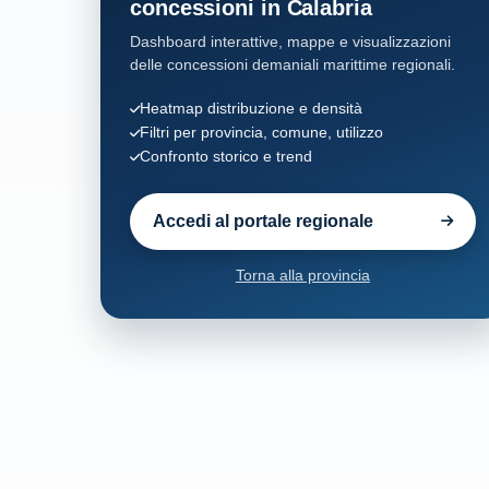
concessioni in Calabria
Dashboard interattive, mappe e visualizzazioni
Santa Caterina dello Ionio
6
delle concessioni demaniali marittime regionali.
Sant'Andrea Apostolo dello Ionio
9
Heatmap distribuzione e densità
Filtri per provincia, comune, utilizzo
Confronto storico e trend
Sellia Marina
26
Soverato
81
Accedi al portale regionale
Stalettì
31
Torna alla provincia