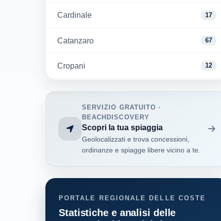
Cardinale
17
Catanzaro
67
Cropani
12
Davoli
3
SERVIZIO GRATUITO ·
Falerna
21
BEACHDISCOVERY
Scopri la tua spiaggia
Geolocalizzati e trova concessioni,
Gizzeria
27
ordinanze e spiagge libere vicino a te.
Guardavalle
25
Montepaone
7
PORTALE REGIONALE DELLE COSTE
Statistiche e analisi delle
San Sostene
4