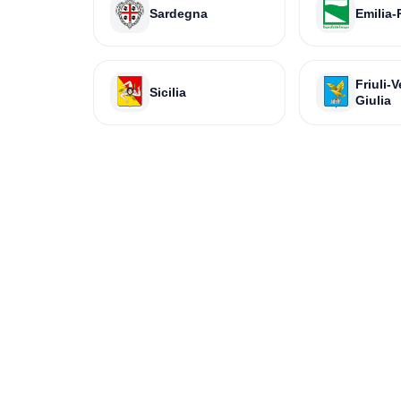
Sardegna
Emilia
Friuli-
Sicilia
Giulia