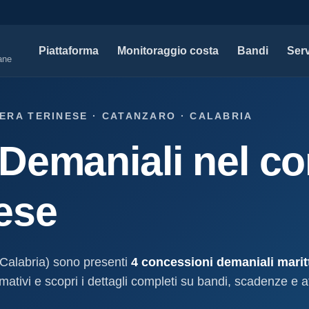
Piattaforma
Monitoraggio costa
Bandi
Serv
iane
SERVIZI PROFESSIONALI
MAPPE 
ERA TERINESE · CATANZARO · CALABRIA
Tutti i servizi professionali
Concessi
Demaniali nel c
ssioni e
Soluzioni per studi tecnici, legali e PA.
Atti, sogge
marittimo.
Modello D1
aniale
Concessi
Progettazione e compilazione domande di
ese
concessione.
Stabilimenti
oncessione
Studi geologici costieri
Spiagge
Indagini, perizie e relazioni geologiche per il
Litorale ita
cessione
litorale.
Calabria) sono presenti
4 concessioni demaniali marit
I nostri d
tivi e scopri i dettagli completi su bandi, scadenze e att
lla
Open data c
a