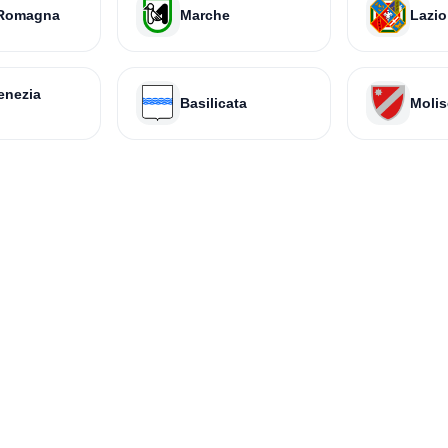
-Romagna
Marche
Lazio
Venezia
Basilicata
Molis