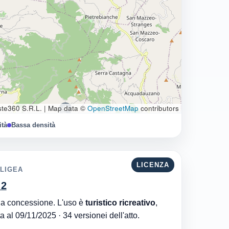
te360 S.R.L.
|
Map data ©
OpenStreetMap
contributors
ità
Bassa densità
LICENZA
 LIGEA
 2
Comune di Nocera Terinese è l'ente che ha rilasciato la concessione. L'uso è
turistico ricreativo
,
. Aggiornata al 09/11/2025 · 34 versionei dell'atto.