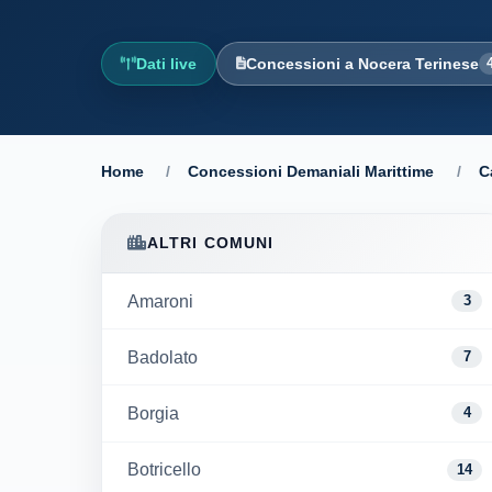
Dati live
Concessioni a Nocera Terinese
Home
/
Concessioni Demaniali Marittime
/
C
ALTRI COMUNI
Amaroni
3
Badolato
7
Borgia
4
Botricello
14