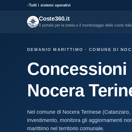
Tutti i sistemi operativi
Coste360.it
Il portale per la tutela e il monitoraggio delle coste ital
SERVIZI DIGITALI
DEMANIO MARITTIMO · COMUNE DI NOC
Tutti i servizi digitali
Concessioni 
Visure, fascicoli, verifica conce
altro.
Visura concessione dem
Nocera Terin
marittima
Un documento sintetico della c
demaniale marittima
Fascicolo evolutivo con
Nel comune di Nocera Terinese (Catanzaro, 
demaniale marittima
investimento, monitora gli aggiornamenti norma
Storico completo ed evolutivo de
concessione demaniale marittim
marittimo nel territorio comunale.