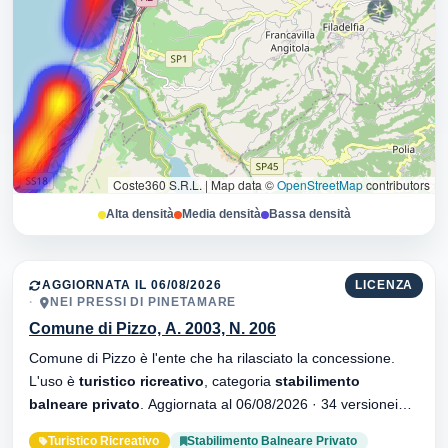
Coste360 S.R.L.
|
Map data ©
OpenStreetMap
contributors
Alta densità
Media densità
Bassa densità
AGGIORNATA IL 06/08/2026
LICENZA
NEI PRESSI DI PINETAMARE
Comune di Pizzo, A. 2003, N. 206
Comune di Pizzo è l'ente che ha rilasciato la concessione.
L'uso è
turistico ricreativo
, categoria
stabilimento
balneare privato
. Aggiornata al 06/08/2026 · 34 versionei
dell'atto.
Turistico Ricreativo
Stabilimento Balneare Privato