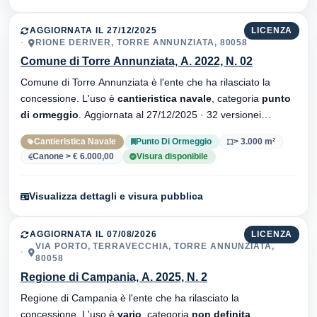
AGGIORNATA IL 27/12/2025
LICENZA
RIONE DERIVER, TORRE ANNUNZIATA, 80058
Comune di Torre Annunziata, A. 2022, N. 02
Comune di Torre Annunziata è l'ente che ha rilasciato la
concessione. L'uso è
cantieristica navale
, categoria
punto
di ormeggio
. Aggiornata al 27/12/2025 · 32 versionei
dell'atto.
Cantieristica Navale
Punto Di Ormeggio
> 3.000 m²
Canone > € 6.000,00
Visura disponibile
Visualizza dettagli e visura pubblica
AGGIORNATA IL 07/08/2026
LICENZA
VIA PORTO, TERRAVECCHIA, TORRE ANNUNZIATA,
80058
Regione di Campania, A. 2025, N. 2
Regione di Campania è l'ente che ha rilasciato la
concessione. L'uso è
vario
, categoria
non definita
.