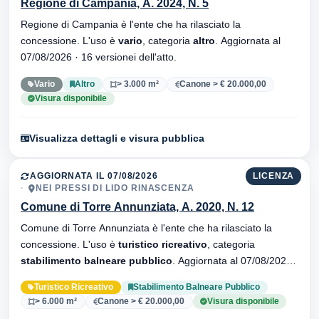
Regione di Campania, A. 2024, N. 5
Regione di Campania è l'ente che ha rilasciato la
concessione. L'uso è
vario
, categoria
altro
. Aggiornata al
07/08/2026 · 16 versionei dell'atto.
Vario
Altro
> 3.000 m²
Canone > € 20.000,00
Visura disponibile
Visualizza dettagli e visura pubblica
AGGIORNATA IL 07/08/2026
LICENZA
NEI PRESSI DI LIDO RINASCENZA
Comune di Torre Annunziata, A. 2020, N. 12
Comune di Torre Annunziata è l'ente che ha rilasciato la
concessione. L'uso è
turistico ricreativo
, categoria
stabilimento balneare pubblico
. Aggiornata al 07/08/2026 ·
34 versionei dell'atto.
Turistico Ricreativo
Stabilimento Balneare Pubblico
> 6.000 m²
Canone > € 20.000,00
Visura disponibile