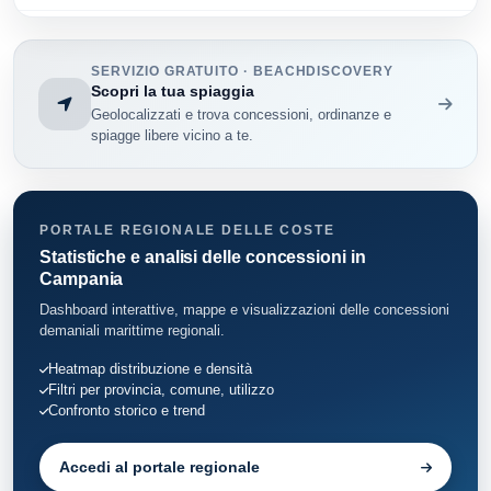
Ischia
86
SERVIZIO GRATUITO · BEACHDISCOVERY
Lacco Ameno
55
Scopri la tua spiaggia
Geolocalizzati e trova concessioni, ordinanze e
Massa Lubrense
112
spiagge libere vicino a te.
Meta
32
Monte di Procida
19
PORTALE REGIONALE DELLE COSTE
Statistiche e analisi delle concessioni in
Napoli
Campania
63
Dashboard interattive, mappe e visualizzazioni delle concessioni
Piano di Sorrento
29
demaniali marittime regionali.
Heatmap distribuzione e densità
Portici
28
Filtri per provincia, comune, utilizzo
Confronto storico e trend
Pozzuoli
79
Accedi al portale regionale
Procida
68