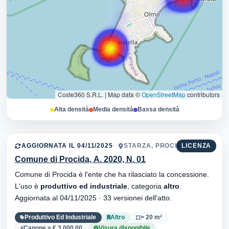
Coste360 S.R.L.
|
Map data ©
OpenStreetMap
contributors
Alta densità
Media densità
Bassa densità
AGGIORNATA IL 04/11/2025
STARZA, PROCIDA, 80079
LICENZA
Comune di Procida, A. 2020, N. 01
Comune di Procida è l'ente che ha rilasciato la concessione.
L'uso è
produttivo ed industriale
, categoria
altro
.
Aggiornata al 04/11/2025 · 33 versionei dell'atto.
Produttivo Ed Industriale
Altro
> 20 m²
Canone > € 3.000,00
Visura disponibile