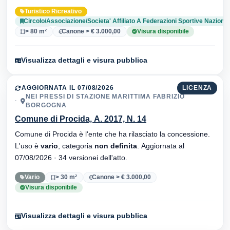
sportive nazionali
. Aggiornata al 07/08/2026 · 21 versionei
Turistico Ricreativo
dell'atto.
Circolo/Associazione/Societa' Affiliato A Federazioni Sportive Nazional
> 80 m²
Canone > € 3.000,00
Visura disponibile
Visualizza dettagli e visura pubblica
AGGIORNATA IL 07/08/2026
LICENZA
NEI PRESSI DI STAZIONE MARITTIMA FABRIZIO
BORGOGNA
Comune di Procida, A. 2017, N. 14
Comune di Procida è l'ente che ha rilasciato la concessione.
L'uso è
vario
, categoria
non definita
. Aggiornata al
07/08/2026 · 34 versionei dell'atto.
Vario
> 30 m²
Canone > € 3.000,00
Visura disponibile
Visualizza dettagli e visura pubblica