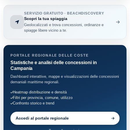
Ischia
86
SERVIZIO GRATUITO · BEACHDISCOVERY
Lacco Ameno
55
Scopri la tua spiaggia
Geolocalizzati e trova concessioni, ordinanze e
Massa Lubrense
112
spiagge libere vicino a te.
Meta
32
Monte di Procida
19
PORTALE REGIONALE DELLE COSTE
Statistiche e analisi delle concessioni in
Napoli
Campania
63
Dashboard interattive, mappe e visualizzazioni delle concessioni
Piano di Sorrento
29
demaniali marittime regionali.
Heatmap distribuzione e densità
Portici
28
Filtri per provincia, comune, utilizzo
Confronto storico e trend
Pozzuoli
79
Accedi al portale regionale
Ercolano
46