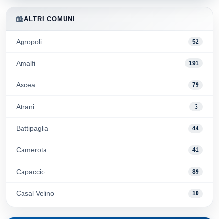
ALTRI COMUNI
Agropoli
52
Amalfi
191
Ascea
79
Atrani
3
Battipaglia
44
Camerota
41
Capaccio
89
Casal Velino
10
Castellabate
113