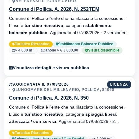
NEI PRESSI DI TORRE CALEO
Comune di Pollica, A. 2026, N. 252TEM
Comune di Pollica è l'ente che ha rilasciato la concessione.
L'uso è
turistico ricreativo
, categoria
stabilimento
balneare pubblico
. Aggiornata al 07/08/2026 · 2 versionei
dell'atto.
Turistico Ricreativo
Stabilimento Balneare Pubblico
> 4.000 m²
Canone > € 3.000,00
Visura disponibile
Visualizza dettagli e visura pubblica
AGGIORNATA IL 07/08/2026
LICENZA
LUNGOMARE DEL MILLENARIO, POLLICA, 84068
Comune di Pollica, A. 2026, N. 350
Comune di Pollica è l'ente che ha rilasciato la concessione.
L'uso è
turistico ricreativo
, categoria
spiaggia libera
attrezzata / con servizi
. Aggiornata al 07/08/2026 · 2
versionei dell'atto.
Turistico Ricreativo
Spiaggia Libera Attrezzata / Con Servizi
> 3.000 m²