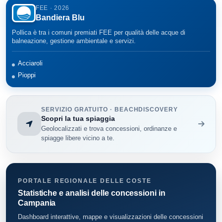
FEE · 2026
Bandiera Blu
Centola
99
Pollica è tra i comuni premiati FEE per qualità delle acque di
Cetara
6
balneazione, gestione ambientale e servizi.
Conca dei Marini
11
Acciaroli
Pioppi
Eboli
22
Furore
5
SERVIZIO GRATUITO · BEACHDISCOVERY
Scopri la tua spiaggia
Ispani
10
Geolocalizzati e trova concessioni, ordinanze e
spiagge libere vicino a te.
Maiori
17
Minori
15
PORTALE REGIONALE DELLE COSTE
Statistiche e analisi delle concessioni in
Montecorice
26
Campania
Pisciotta
22
Dashboard interattive, mappe e visualizzazioni delle concessioni