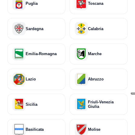
Puglia
Toscana
Sardegna
Calabria
Emilia-Romagna
Marche
Lazio
Abruzzo
Friuli-Venezia
Sicilia
Giulia
Basilicata
Molise