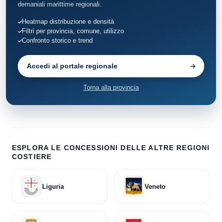
demaniali marittime regionali.
Pontecagnano Faiano
20
Heatmap distribuzione e densità
Filtri per provincia, comune, utilizzo
Positano
72
Confronto storico e trend
Praiano
13
Accedi al portale regionale
Salerno
119
Torna alla provincia
San Giovanni a Piro
11
San Mauro Cilento
10
Santa Marina
ESPLORA LE CONCESSIONI DELLE ALTRE REGIONI
27
COSTIERE
Sapri
22
Liguria
Veneto
Vibonati
31
Vietri sul Mare
71