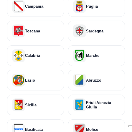
Campania
Puglia
Toscana
Sardegna
Calabria
Marche
Lazio
Abruzzo
Friuli-Venezia
Sicilia
Giulia
Basilicata
Molise