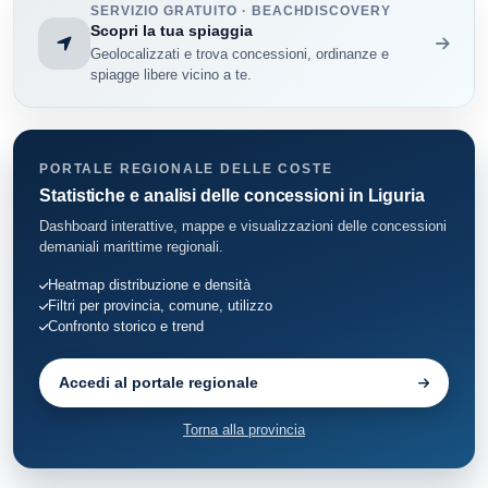
SERVIZIO GRATUITO · BEACHDISCOVERY
Pieve Ligure
22
Scopri la tua spiaggia
Geolocalizzati e trova concessioni, ordinanze e
Portofino
45
spiagge libere vicino a te.
Rapallo
141
Recco
46
PORTALE REGIONALE DELLE COSTE
Statistiche e analisi delle concessioni in Liguria
Santa Margherita Ligure
278
Dashboard interattive, mappe e visualizzazioni delle concessioni
demaniali marittime regionali.
Sestri Levante
160
Heatmap distribuzione e densità
Filtri per provincia, comune, utilizzo
Sori
38
Confronto storico e trend
Zoagli
72
Accedi al portale regionale
Torna alla provincia