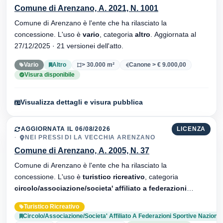
Comune di Arenzano, A. 2021, N. 1001
Comune di Arenzano è l'ente che ha rilasciato la
concessione. L'uso è
vario
, categoria
altro
. Aggiornata al
27/12/2025 · 21 versionei dell'atto.
Vario
Altro
> 30.000 m²
Canone > € 9.000,00
Visura disponibile
Visualizza dettagli e visura pubblica
AGGIORNATA IL 06/08/2026
LICENZA
NEI PRESSI DI LA VECCHIA ARENZANO
Comune di Arenzano, A. 2005, N. 37
Comune di Arenzano è l'ente che ha rilasciato la
concessione. L'uso è
turistico ricreativo
, categoria
circolo/associazione/societa' affiliato a federazioni
sportive nazionali
. Aggiornata al 06/08/2026 · 35 versionei
Turistico Ricreativo
dell'atto.
Circolo/Associazione/Societa' Affiliato A Federazioni Sportive Nazional