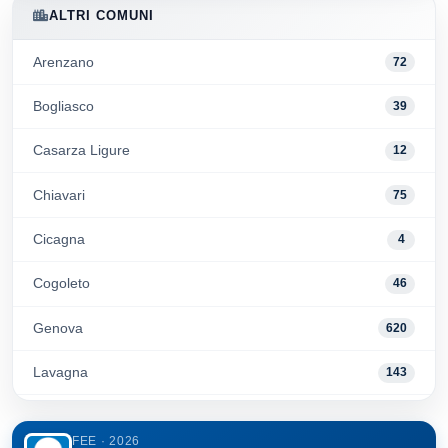
ALTRI COMUNI
Arenzano
72
Bogliasco
39
Casarza Ligure
12
Chiavari
75
Cicagna
4
Cogoleto
46
Genova
620
Lavagna
143
Moneglia
44
FEE · 2026