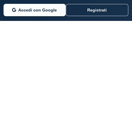
Accedi con Google
Registrati
PARLANO DI NOI
Coste360.it
SERVIZI DIGITALI
Per privati cittadini
Per professionisti e imprenditori
Per pubbliche amministrazioni