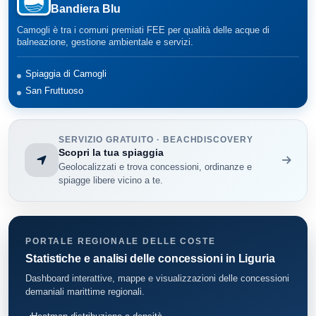
Bandiera Blu
Pieve Ligure
22
Camogli è tra i comuni premiati FEE per qualità delle acque di
Portofino
45
balneazione, gestione ambientale e servizi.
Rapallo
141
Spiaggia di Camogli
San Fruttuoso
Recco
46
Santa Margherita Ligure
278
SERVIZIO GRATUITO · BEACHDISCOVERY
Scopri la tua spiaggia
Sestri Levante
161
Geolocalizzati e trova concessioni, ordinanze e
spiagge libere vicino a te.
Sori
38
Zoagli
72
PORTALE REGIONALE DELLE COSTE
Statistiche e analisi delle concessioni in Liguria
Dashboard interattive, mappe e visualizzazioni delle concessioni
demaniali marittime regionali.