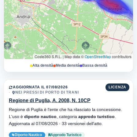
Coste360 S.R.L.
|
Map data ©
OpenStreetMap
contributors
Alta densità
Media densità
Bassa densità
AGGIORNATA IL 07/08/2026
LICENZA
NEI PRESSI DI PORTO DI TRANI
Regione di Puglia, A. 2008, N. 10CP
Regione di Puglia è l'ente che ha rilasciato la concessione.
L'uso è
diporto nautico
, categoria
approdo turistico
.
Aggiornata al 07/08/2026 · 33 versionei dell'atto.
Diporto Nautico
Approdo Turistico