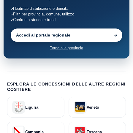
Heatmap distribuzione e densità
Filtri per provincia, comune, utilizzo
Confronto storico e trend
Accedi al portale regionale
Torna alla provincia
ESPLORA LE CONCESSIONI DELLE ALTRE REGIONI
COSTIERE
Liguria
Veneto
Campania
Toscana