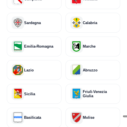
Sardegna
Calabria
Emilia-Romagna
Marche
Lazio
Abruzzo
Friuli-Venezia
Sicilia
Giulia
Basilicata
Molise