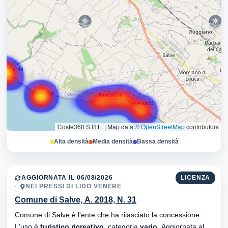
Coste360 S.R.L.
|
Map data ©
OpenStreetMap
contributors
Alta densità
Media densità
Bassa densità
AGGIORNATA IL 06/08/2026
LICENZA
NEI PRESSI DI LIDO VENERE
Comune di Salve, A. 2018, N. 31
Comune di Salve è l'ente che ha rilasciato la concessione.
L'uso è
turistico ricreativo
, categoria
vario
. Aggiornata al