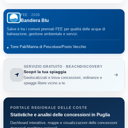
Morciano di Leuca
9
FEE · 2026
Bandiera Blu
Nardo'
88
Salve è tra i comuni premiati FEE per qualità delle acque di
Otranto
71
balneazione, gestione ambientale e servizi.
Patu'
19
Torre Pali/Marina di Pescoluse/Posto Vecchio
Racale
12
SERVIZIO GRATUITO · BEACHDISCOVERY
Santa Cesarea Terme
Scopri la tua spiaggia
11
Geolocalizzati e trova concessioni, ordinanze e
spiagge libere vicino a te.
Squinzano
9
Trepuzzi
4
PORTALE REGIONALE DELLE COSTE
Tricase
22
Statistiche e analisi delle concessioni in Puglia
Ugento
121
Dashboard interattive, mappe e visualizzazioni delle concessioni