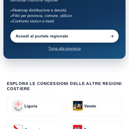
demaniali marittime regionali.
Vernole
12
Heatmap distribuzione e densità
Filtri per provincia, comune, utilizzo
Castro
8
Confronto storico e trend
Porto Cesareo
108
Accedi al portale regionale
Torna alla provincia
ESPLORA LE CONCESSIONI DELLE ALTRE REGIONI
COSTIERE
Liguria
Veneto