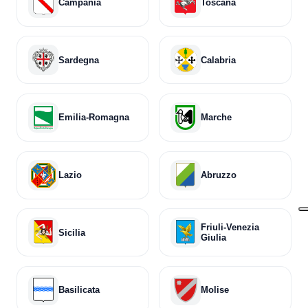
Campania
Toscana
Sardegna
Calabria
Emilia-Romagna
Marche
Lazio
Abruzzo
Friuli-Venezia
Sicilia
Giulia
Basilicata
Molise