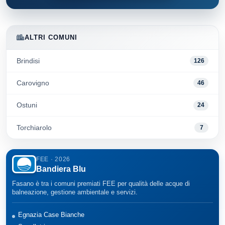
ALTRI COMUNI
Brindisi
126
Carovigno
46
Ostuni
24
Torchiarolo
7
FEE · 2026
Bandiera Blu
Fasano è tra i comuni premiati FEE per qualità delle acque di
balneazione, gestione ambientale e servizi.
Egnazia Case Bianche