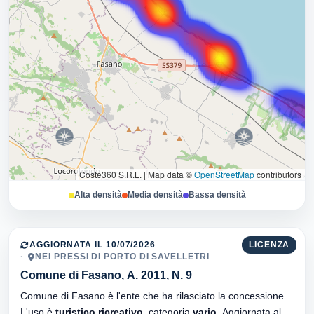
Coste360 S.R.L.
|
Map data ©
OpenStreetMap
contributors
Alta densità
Media densità
Bassa densità
AGGIORNATA IL 10/07/2026
LICENZA
NEI PRESSI DI PORTO DI SAVELLETRI
Comune di Fasano, A. 2011, N. 9
Comune di Fasano è l'ente che ha rilasciato la concessione.
L'uso è
turistico ricreativo
, categoria
vario
. Aggiornata al