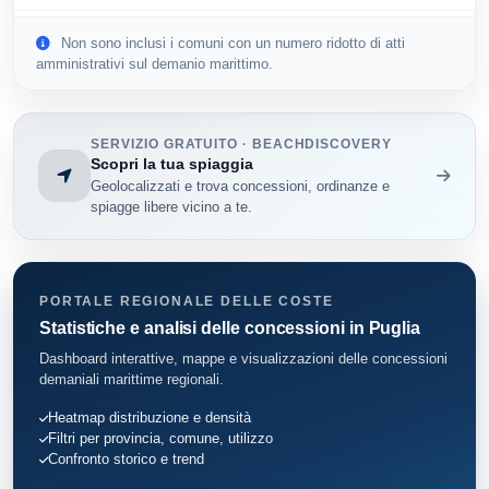
Monte Sant'Angelo
5
Non sono inclusi i comuni con un numero ridotto di atti
amministrativi sul demanio marittimo.
Peschici
62
Rodi Garganico
38
SERVIZIO GRATUITO · BEACHDISCOVERY
Scopri la tua spiaggia
San Nicandro Garganico
4
Geolocalizzati e trova concessioni, ordinanze e
spiagge libere vicino a te.
Vico del Gargano
27
Vieste
157
PORTALE REGIONALE DELLE COSTE
Zapponeta
10
Statistiche e analisi delle concessioni in Puglia
Dashboard interattive, mappe e visualizzazioni delle concessioni
demaniali marittime regionali.
Heatmap distribuzione e densità
Filtri per provincia, comune, utilizzo
Confronto storico e trend