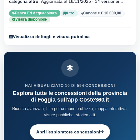
categoria
altro
. Aggiornata al 18/11/2025 · 34 versionei
dell'atto.
Pesca Ed Acquacoltura
Altro
Canone > € 10.000,00
Visura disponibile
Visualizza dettagli e visura pubblica
HAI VISUALIZZATO 10 DI 594 CONCESSIONI
Esplora tutte le concessioni della provincia
di Foggia sull'app Coste360.it
Ricerca avanzata, filtri per comune e utilizzo, mappa interattiva,
visure pubbliche, storico atti.
Apri l'esploratore concessioni