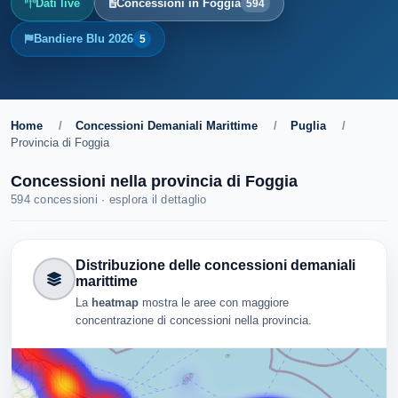
Dati live
Concessioni in Foggia
594
Bandiere Blu 2026
5
Home
/
Concessioni Demaniali Marittime
/
Puglia
/
Provincia di Foggia
Concessioni nella provincia di Foggia
594 concessioni · esplora il dettaglio
Distribuzione delle concessioni demaniali
marittime
La
heatmap
mostra le aree con maggiore
concentrazione di concessioni nella provincia.