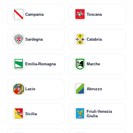
Campania
Toscana
Sardegna
Calabria
Emilia-Romagna
Marche
Lazio
Abruzzo
Friuli-Venezia
Sicilia
Giulia