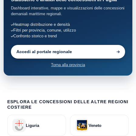
Zapponeta
10
Dashboard interattive, mappe e visualizzazioni delle concessioni
demaniali marittime regionali.
Heatmap distribuzione e densità
Filtri per provincia, comune, utilizzo
Confronto storico e trend
Accedi al portale regionale
Torna alla provincia
ESPLORA LE CONCESSIONI DELLE ALTRE REGIONI
COSTIERE
Liguria
Veneto