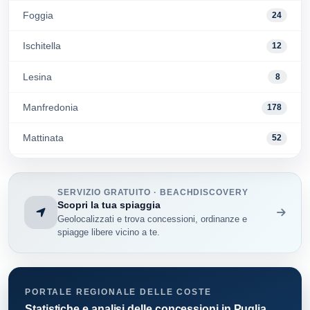
Foggia
24
Ischitella
12
Lesina
8
Manfredonia
178
Mattinata
52
Monte Sant'Angelo
5
SERVIZIO GRATUITO · BEACHDISCOVERY
Peschici
62
Scopri la tua spiaggia
Geolocalizzati e trova concessioni, ordinanze e
Rodi Garganico
38
spiagge libere vicino a te.
Vico del Gargano
27
Vieste
157
PORTALE REGIONALE DELLE COSTE
Statistiche e analisi delle concessioni in Puglia