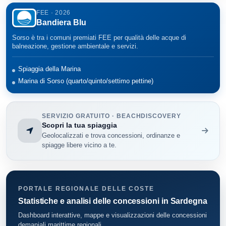
Aglientu
3
FEE · 2026
Bandiera Blu
Santa Teresa Gallura
71
Sorso è tra i comuni premiati FEE per qualità delle acque di
Sassari
240
balneazione, gestione ambientale e servizi.
Trinita' D'Agultu E Vignola
33
Spiaggia della Marina
Marina di Sorso (quarto/quinto/settimo pettine)
Valledoria
15
Badesi
13
SERVIZIO GRATUITO · BEACHDISCOVERY
Scopri la tua spiaggia
Golfo Aranci
123
Geolocalizzati e trova concessioni, ordinanze e
spiagge libere vicino a te.
Loiri Porto San Paolo
35
Stintino
68
PORTALE REGIONALE DELLE COSTE
Statistiche e analisi delle concessioni in Sardegna
Budoni
30
Dashboard interattive, mappe e visualizzazioni delle concessioni
San Teodoro
41
demaniali marittime regionali.