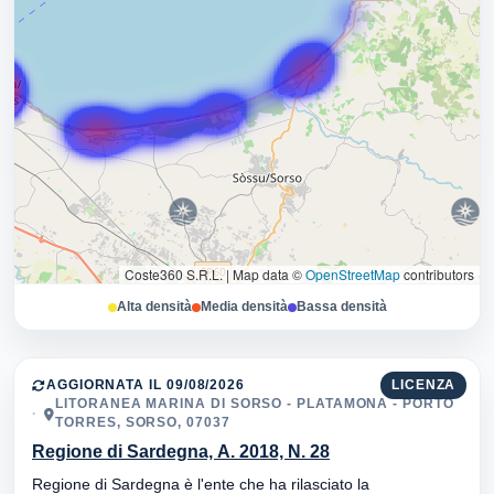
Coste360 S.R.L.
|
Map data ©
OpenStreetMap
contributors
Alta densità
Media densità
Bassa densità
AGGIORNATA IL 09/08/2026
LICENZA
LITORANEA MARINA DI SORSO - PLATAMONA - PORTO
TORRES, SORSO, 07037
Regione di Sardegna, A. 2018, N. 28
Regione di Sardegna è l'ente che ha rilasciato la