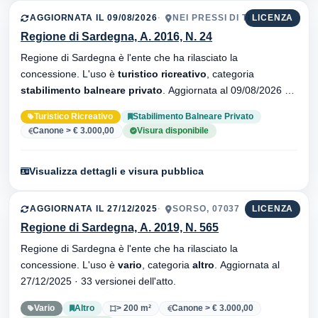
AGGIORNATA IL 09/08/2026
NEI PRESSI DI TITANIC
LICENZA
Regione di Sardegna, A. 2016, N. 24
Regione di Sardegna è l'ente che ha rilasciato la
concessione. L'uso è
turistico ricreativo
, categoria
stabilimento balneare privato
. Aggiornata al 09/08/2026 ·
34 versionei dell'atto.
Turistico Ricreativo
Stabilimento Balneare Privato
Canone > € 3.000,00
Visura disponibile
Visualizza dettagli e visura pubblica
AGGIORNATA IL 27/12/2025
SORSO, 07037
LICENZA
Regione di Sardegna, A. 2019, N. 565
Regione di Sardegna è l'ente che ha rilasciato la
concessione. L'uso è
vario
, categoria
altro
. Aggiornata al
27/12/2025 · 33 versionei dell'atto.
Vario
Altro
> 200 m²
Canone > € 3.000,00