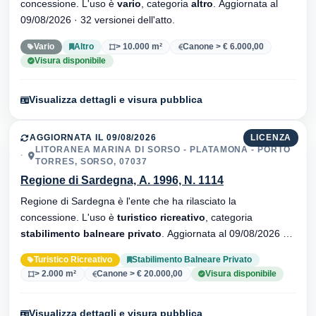
concessione. L'uso è
vario
, categoria
altro
. Aggiornata al
09/08/2026 · 32 versionei dell'atto.
Vario
Altro
> 10.000 m²
Canone > € 6.000,00
Visura disponibile
Visualizza dettagli e visura pubblica
AGGIORNATA IL 09/08/2026
LICENZA
LITORANEA MARINA DI SORSO - PLATAMONA - PORTO
TORRES, SORSO, 07037
Regione di Sardegna, A. 1996, N. 1114
Regione di Sardegna è l'ente che ha rilasciato la
concessione. L'uso è
turistico ricreativo
, categoria
stabilimento balneare privato
. Aggiornata al 09/08/2026 ·
33 versionei dell'atto.
Turistico Ricreativo
Stabilimento Balneare Privato
> 2.000 m²
Canone > € 20.000,00
Visura disponibile
Visualizza dettagli e visura pubblica