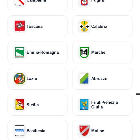
Campania
Puglia
Toscana
Calabria
Emilia-Romagna
Marche
Lazio
Abruzzo
Friuli-Venezia
Sicilia
Giulia
Basilicata
Molise